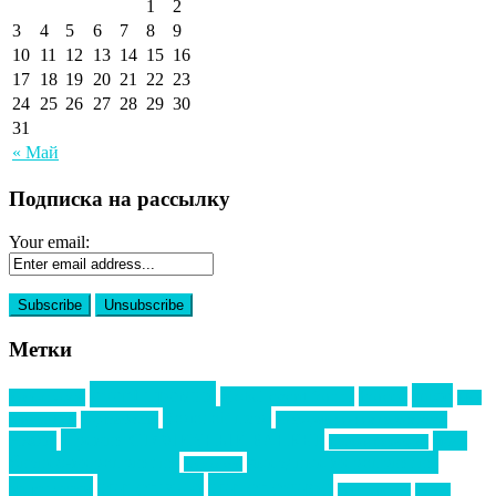
1
2
3
4
5
6
7
8
9
10
11
12
13
14
15
16
17
18
19
20
21
22
23
24
25
26
27
28
29
30
31
« Май
Подписка на рассылку
Your email:
Метки
event премия
mice
global event forum
horeca
event-прорыв
PR в
Золотой пазл
Top marketing
Информационное партнерство
секторе B2B
Премия СТОЛИЧНЫЙ БАНКЕТ
НАОМ
акмр
Премия Созвездие
бизнес-мероприятия
выездные мероприятия
ведомости
интервью
интересное
выставки
интурмаркет
кейсы