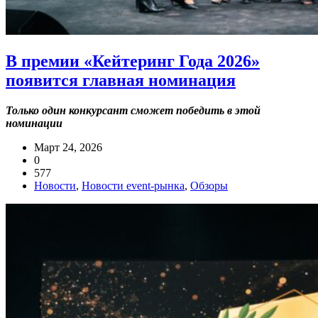
В премии «Кейтеринг Года 2026»
появится главная номинация
Только один конкурсант сможет победить в этой
номинации
Март 24, 2026
0
577
Новости
,
Новости event-рынка
,
Обзоры