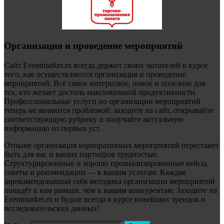
Организация и проведение мероприятий
Сайт Eventmarket.ru всегда держит своих читателей в курсе
того, как осуществляются организация и проведение
мероприятий. Всё самое интересное, новое и полезное для
тех, кто желает достичь максимальной продуктивности.
Профессиональные услуги по организации мероприятий
теперь не являются проблемой: заходите на сайт, открывайте
соответствующую рубрику и получайте актуальную
информацию из первых уст.
Отныне организация корпоративных мероприятий перестанет
быть для вас и ваших партнёров трудностью.
Структурированные и хорошо проанализированные кейсы,
советы и рекомендации — к вашим услугам. Каждая
зарекомендовавшая себя методика организации мероприятий
попадёт к вам раньше, чем к вашим конкурентам. Заходите на
Eventmarket.ru и будьте всегда в курсе новейших трендов и
исследовательских данных!