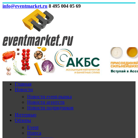
info@eventmarket.ru
8 495 004 05 69
Главная
Новости
Новости event-рынка
Новости агентств
Новости подрядчиков
Интервью
Обзоры
Event
Horeca