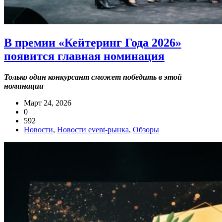
В премии «Кейтеринг Года 2026»
появится главная номинация
Только один конкурсант сможет победить в этой
номинации
Март 24, 2026
0
592
Новости
,
Новости event-рынка
,
Обзоры