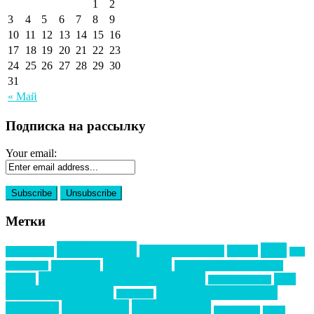
1
2
3
4
5
6
7
8
9
10
11
12
13
14
15
16
17
18
19
20
21
22
23
24
25
26
27
28
29
30
31
« Май
Подписка на рассылку
Your email:
Метки
event премия
mice
global event forum
horeca
event-прорыв
PR в
Золотой пазл
Top marketing
Информационное партнерство
секторе B2B
Премия СТОЛИЧНЫЙ БАНКЕТ
НАОМ
акмр
Премия Созвездие
бизнес-мероприятия
выездные мероприятия
ведомости
интервью
интересное
выставки
интурмаркет
кейсы