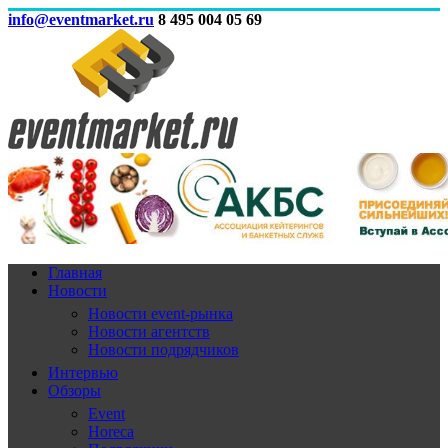
info@eventmarket.ru
8 495 004 05 69
Главная
Новости
Новости event-рынка
Новости агентств
Новости подрядчиков
Интервью
Обзоры
Event
Horeca