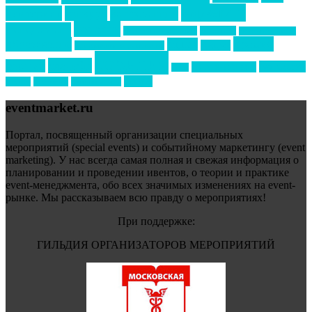
маркетинг
кейтеринг
конкурс
конференция
новости
менеджмент
новости подрядчиков
новый год
новый год экспо
премия
образование
отдых
подарки
организация мероприятий
события
свадьбы
реклама
технологии
спортивный ивент
сочи
форум
туризм
фестиваль
филипп котлер
eventmarket.ru
Портал, посвященный организации специальных
мероприятий (special events) и событийному маркетингу (event
marketing). У нас всегда самая полная и свежая информация о
планировании и проведении ивентов, о теории и практике
event-менеджмента, обо всех значимых изменениях на event-
рынке. Мы рассказываем всю правду о мероприятиях!
При поддержке:
ГИЛЬДИЯ ОРГАНИЗАТОРОВ МЕРОПРИЯТИЙ