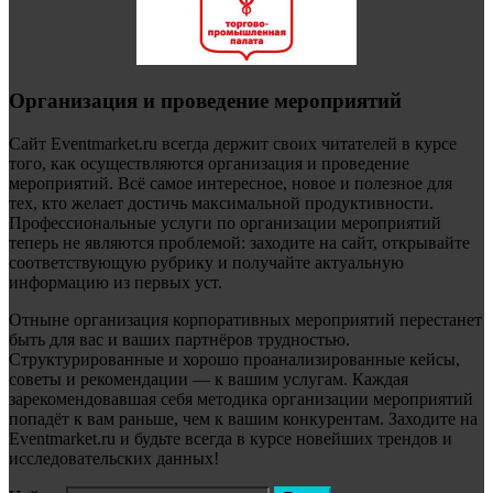
Организация и проведение мероприятий
Сайт Eventmarket.ru всегда держит своих читателей в курсе
того, как осуществляются организация и проведение
мероприятий. Всё самое интересное, новое и полезное для
тех, кто желает достичь максимальной продуктивности.
Профессиональные услуги по организации мероприятий
теперь не являются проблемой: заходите на сайт, открывайте
соответствующую рубрику и получайте актуальную
информацию из первых уст.
Отныне организация корпоративных мероприятий перестанет
быть для вас и ваших партнёров трудностью.
Структурированные и хорошо проанализированные кейсы,
советы и рекомендации — к вашим услугам. Каждая
зарекомендовавшая себя методика организации мероприятий
попадёт к вам раньше, чем к вашим конкурентам. Заходите на
Eventmarket.ru и будьте всегда в курсе новейших трендов и
исследовательских данных!