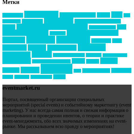
Метки
event премия
mice
global event forum
horeca
event-прорыв
PR в
Золотой пазл
Top marketing
Информационное партнерство
секторе B2B
Премия СТОЛИЧНЫЙ БАНКЕТ
НАОМ
акмр
Премия Созвездие
бизнес-мероприятия
выездные мероприятия
ведомости
интервью
интересное
выставки
интурмаркет
кейсы
маркетинг
кейтеринг
конкурс
конференция
новости
менеджмент
новости подрядчиков
новый год
новый год экспо
премия
образование
отдых
подарки
организация мероприятий
события
свадьбы
реклама
технологии
спортивный ивент
сочи
форум
туризм
фестиваль
филипп котлер
eventmarket.ru
Портал, посвященный организации специальных
мероприятий (special events) и событийному маркетингу (event
marketing). У нас всегда самая полная и свежая информация о
планировании и проведении ивентов, о теории и практике
event-менеджмента, обо всех значимых изменениях на event-
рынке. Мы рассказываем всю правду о мероприятиях!