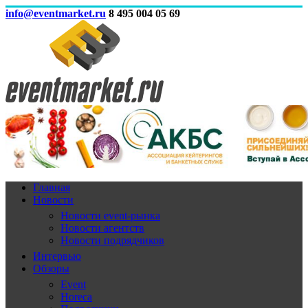
info@eventmarket.ru
8 495 004 05 69
Главная
Новости
Новости event-рынка
Новости агентств
Новости подрядчиков
Интервью
Обзоры
Event
Horeca