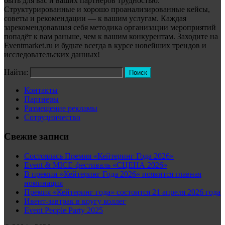
быть для вас и ваших партнёров трудностью.
Структурированные и хорошо проанализированные кейсы,
советы и рекомендации — к вашим услугам. Каждая
зарекомендовавшая себя методика организации мероприятий
попадёт к вам раньше, чем к вашим конкурентам. Заходите на
Eventmarket.ru и будьте всегда в курсе новейших трендов и
исследовательских данных!
Найти:
Контакты
Партнеры
Размещение рекламы
Сотрудничество
Свежие записи
Состоялась Премия «Кейтеринг Года 2026»
Event & MICE-фестиваль «СЦЕНА 2026»
В премии «Кейтеринг Года 2026» появится главная
номинация
Премия «Кейтеринг года» состоится 21 апреля 2026 года
Ивент-завтрак в кругу коллег
Event People Party 2025