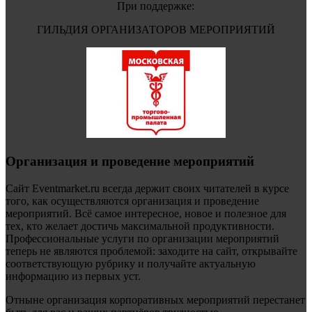
При поддержке:
ГИЛЬДИЯ ОРГАНИЗАТОРОВ МЕРОПРИЯТИЙ
Организация и проведение мероприятий
Сайт Eventmarket.ru всегда держит своих читателей в курсе
того, как осуществляются организация и проведение
мероприятий. Всё самое интересное, новое и полезное для
тех, кто желает достичь максимальной продуктивности.
Профессиональные услуги по организации мероприятий
теперь не являются проблемой: заходите на сайт, открывайте
соответствующую рубрику и получайте актуальную
информацию из первых уст.
Отныне организация корпоративных мероприятий перестанет