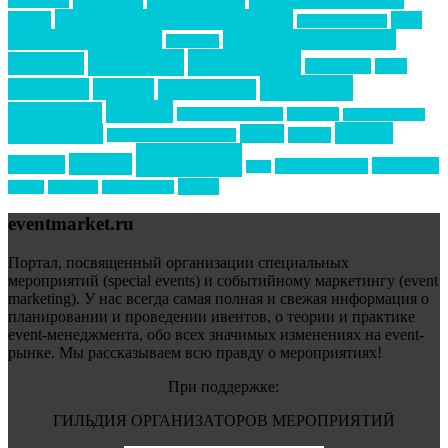
Top marketing
Информационное партнерство
секторе B2B
Премия СТОЛИЧНЫЙ БАНКЕТ
НАОМ
акмр
Премия Созвездие
бизнес-мероприятия
выездные мероприятия
ведомости
интервью
интересное
выставки
интурмаркет
кейсы
маркетинг
кейтеринг
конкурс
конференция
новости
менеджмент
новости подрядчиков
новый год
новый год экспо
премия
образование
отдых
подарки
организация мероприятий
события
свадьбы
реклама
технологии
спортивный ивент
сочи
форум
туризм
фестиваль
филипп котлер
eventmarket.ru
Портал, посвященный организации специальных
мероприятий (special events) и событийному маркетингу (event
marketing). У нас всегда самая полная и свежая информация о
планировании и проведении ивентов, о теории и практике
event-менеджмента, обо всех значимых изменениях на event-
рынке. Мы рассказываем всю правду о мероприятиях!
При поддержке:
ГИЛЬДИЯ ОРГАНИЗАТОРОВ МЕРОПРИЯТИЙ