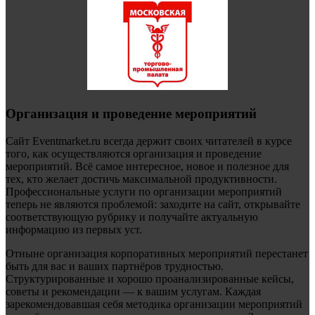
Организация и проведение мероприятий
Сайт Eventmarket.ru всегда держит своих читателей в курсе
того, как осуществляются организация и проведение
мероприятий. Всё самое интересное, новое и полезное для
тех, кто желает достичь максимальной продуктивности.
Профессиональные услуги по организации мероприятий
теперь не являются проблемой: заходите на сайт, открывайте
соответствующую рубрику и получайте актуальную
информацию из первых уст.
Отныне организация корпоративных мероприятий перестанет
быть для вас и ваших партнёров трудностью.
Структурированные и хорошо проанализированные кейсы,
советы и рекомендации — к вашим услугам. Каждая
зарекомендовавшая себя методика организации мероприятий