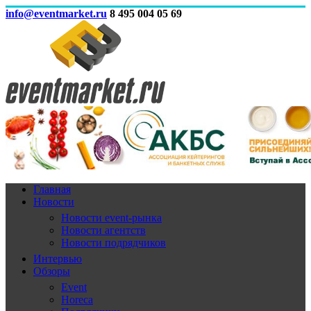
info@eventmarket.ru
8 495 004 05 69
Главная
Новости
Новости event-рынка
Новости агентств
Новости подрядчиков
Интервью
Обзоры
Event
Horeca