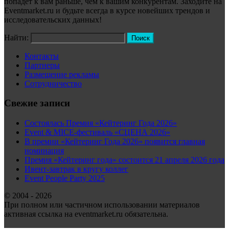
попадёт к вам раньше, чем к вашим конкурентам. Заходите на
Eventmarket.ru и будьте всегда в курсе новейших трендов и
исследовательских данных!
Найти:
Контакты
Партнеры
Размещение рекламы
Сотрудничество
Свежие записи
Состоялась Премия «Кейтеринг Года 2026»
Event & MICE-фестиваль «СЦЕНА 2026»
В премии «Кейтеринг Года 2026» появится главная
номинация
Премия «Кейтеринг года» состоится 21 апреля 2026 года
Ивент-завтрак в кругу коллег
Event People Party 2025
© 2004 - 2026
При полном или частичном использовании материалов
активная ссылка на eventmarket.ru обязательна.