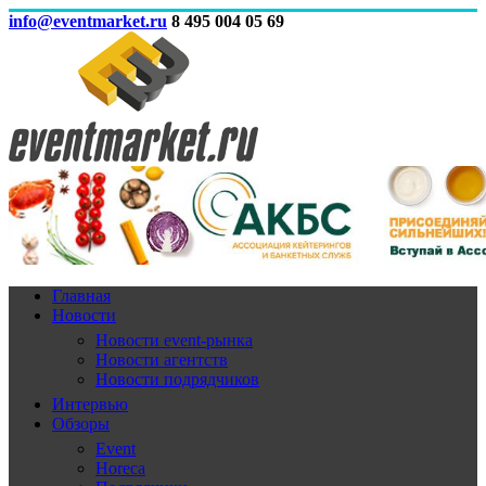
info@eventmarket.ru
8 495 004 05 69
Главная
Новости
Новости event-рынка
Новости агентств
Новости подрядчиков
Интервью
Обзоры
Event
Horeca