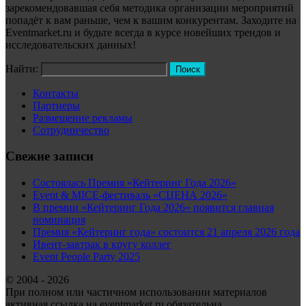
зарекомендовавшая себя методика организации мероприятий
попадёт к вам раньше, чем к вашим конкурентам. Заходите на
Eventmarket.ru и будьте всегда в курсе новейших трендов и
исследовательских данных!
Найти:
Контакты
Партнеры
Размещение рекламы
Сотрудничество
Свежие записи
Состоялась Премия «Кейтеринг Года 2026»
Event & MICE-фестиваль «СЦЕНА 2026»
В премии «Кейтеринг Года 2026» появится главная
номинация
Премия «Кейтеринг года» состоится 21 апреля 2026 года
Ивент-завтрак в кругу коллег
Event People Party 2025
© 2004 - 2026
При полном или частичном использовании материалов
активная ссылка на eventmarket.ru обязательна.