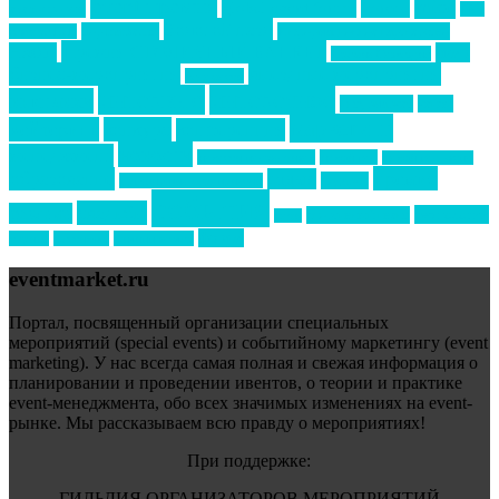
event премия
mice
global event forum
horeca
event-прорыв
PR в
Золотой пазл
Top marketing
Информационное партнерство
секторе B2B
Премия СТОЛИЧНЫЙ БАНКЕТ
НАОМ
акмр
Премия Созвездие
бизнес-мероприятия
выездные мероприятия
ведомости
интервью
интересное
выставки
интурмаркет
кейсы
маркетинг
кейтеринг
конкурс
конференция
новости
менеджмент
новости подрядчиков
новый год
новый год экспо
премия
образование
отдых
подарки
организация мероприятий
события
свадьбы
реклама
технологии
спортивный ивент
сочи
форум
туризм
фестиваль
филипп котлер
eventmarket.ru
Портал, посвященный организации специальных
мероприятий (special events) и событийному маркетингу (event
marketing). У нас всегда самая полная и свежая информация о
планировании и проведении ивентов, о теории и практике
event-менеджмента, обо всех значимых изменениях на event-
рынке. Мы рассказываем всю правду о мероприятиях!
При поддержке:
ГИЛЬДИЯ ОРГАНИЗАТОРОВ МЕРОПРИЯТИЙ