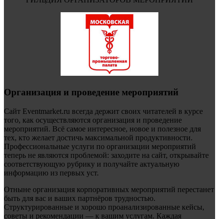
Организация и проведение мероприятий
Сайт Eventmarket.ru всегда держит своих читателей в курсе
того, как осуществляются организация и проведение
мероприятий. Всё самое интересное, новое и полезное для
тех, кто желает достичь максимальной продуктивности.
Профессиональные услуги по организации мероприятий
теперь не являются проблемой: заходите на сайт, открывайте
соответствующую рубрику и получайте актуальную
информацию из первых уст.
Отныне организация корпоративных мероприятий перестанет
быть для вас и ваших партнёров трудностью.
Структурированные и хорошо проанализированные кейсы,
советы и рекомендации — к вашим услугам. Каждая