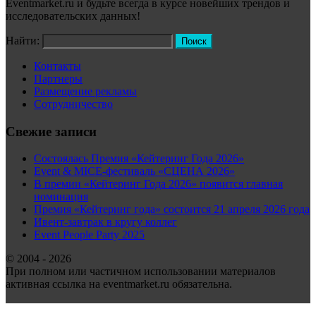
Eventmarket.ru и будьте всегда в курсе новейших трендов и
исследовательских данных!
Найти:
Контакты
Партнеры
Размещение рекламы
Сотрудничество
Свежие записи
Состоялась Премия «Кейтеринг Года 2026»
Event & MICE-фестиваль «СЦЕНА 2026»
В премии «Кейтеринг Года 2026» появится главная
номинация
Премия «Кейтеринг года» состоится 21 апреля 2026 года
Ивент-завтрак в кругу коллег
Event People Party 2025
© 2004 - 2026
При полном или частичном использовании материалов
активная ссылка на eventmarket.ru обязательна.