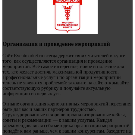
Организация и проведение мероприятий
Сайт Eventmarket.ru всегда держит своих читателей в курсе
того, как осуществляются организация и проведение
мероприятий. Всё самое интересное, новое и полезное для
тех, кто желает достичь максимальной продуктивности.
Профессиональные услуги по организации мероприятий
теперь не являются проблемой: заходите на сайт, открывайте
соответствующую рубрику и получайте актуальную
информацию из первых уст.
Отныне организация корпоративных мероприятий перестанет
быть для вас и ваших партнёров трудностью.
Структурированные и хорошо проанализированные кейсы,
советы и рекомендации — к вашим услугам. Каждая
зарекомендовавшая себя методика организации мероприятий
попадёт к вам раньше, чем к вашим конкурентам. Заходите на