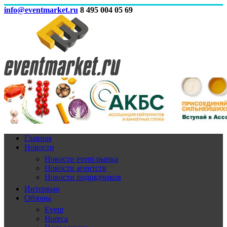
info@eventmarket.ru
8 495 004 05 69
Главная
Новости
Новости event-рынка
Новости агентств
Новости подрядчиков
Интервью
Обзоры
Event
Horeca