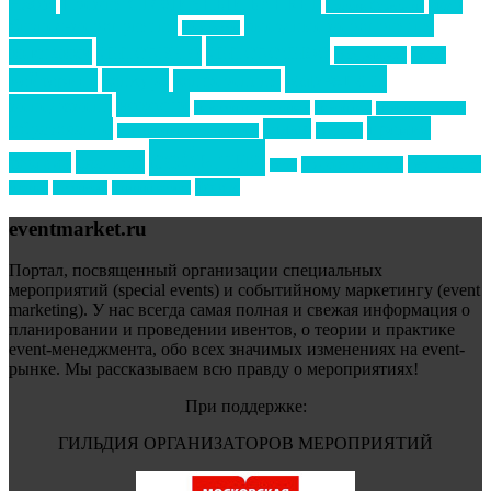
Премия СТОЛИЧНЫЙ БАНКЕТ
НАОМ
акмр
Премия Созвездие
бизнес-мероприятия
выездные мероприятия
ведомости
интервью
интересное
выставки
интурмаркет
кейсы
маркетинг
кейтеринг
конкурс
конференция
новости
менеджмент
новости подрядчиков
новый год
новый год экспо
премия
образование
отдых
подарки
организация мероприятий
события
свадьбы
реклама
технологии
спортивный ивент
сочи
форум
туризм
фестиваль
филипп котлер
eventmarket.ru
Портал, посвященный организации специальных
мероприятий (special events) и событийному маркетингу (event
marketing). У нас всегда самая полная и свежая информация о
планировании и проведении ивентов, о теории и практике
event-менеджмента, обо всех значимых изменениях на event-
рынке. Мы рассказываем всю правду о мероприятиях!
При поддержке:
ГИЛЬДИЯ ОРГАНИЗАТОРОВ МЕРОПРИЯТИЙ