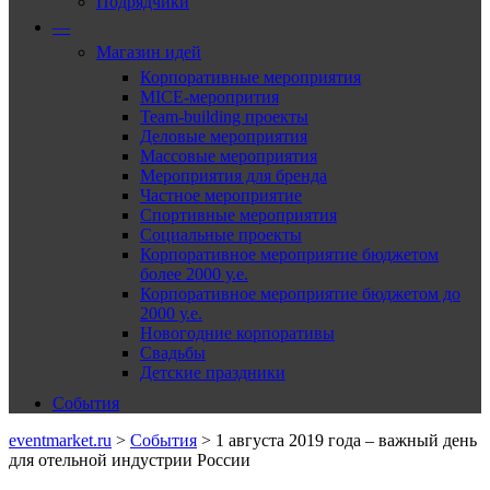
Подрядчики
—
Магазин идей
Корпоративные мероприятия
MICE-меропрития
Team-building проекты
Деловые мероприятия
Массовые мероприятия
Мероприятия для бренда
Частное мероприятие
Спортивные мероприятия
Социальные проекты
Корпоративное мероприятие бюджетом
более 2000 у.е.
Корпоративное мероприятие бюджетом до
2000 у.е.
Новогодние корпоративы
Свадьбы
Детские праздники
События
eventmarket.ru
>
События
>
1 августа 2019 года – важный день
для отельной индустрии России