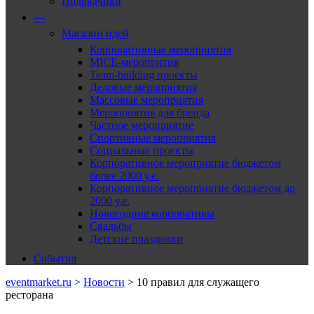
Подрядчики
—
Магазин идей
Корпоративные мероприятия
MICE-меропрития
Team-building проекты
Деловые мероприятия
Массовые мероприятия
Мероприятия для бренда
Частное мероприятие
Спортивные мероприятия
Социальные проекты
Корпоративное мероприятие бюджетом
более 2000 у.е.
Корпоративное мероприятие бюджетом до
2000 у.е.
Новогодние корпоративы
Свадьбы
Детские праздники
События
eventmarket.ru
>
Новости
>
10 правил для служащего
ресторана