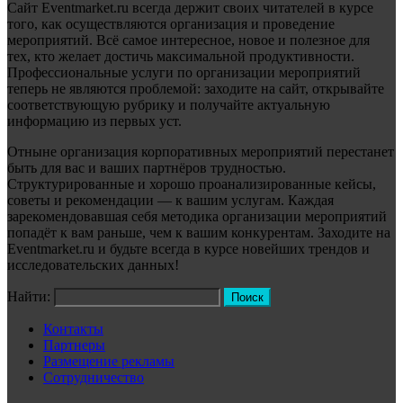
Сайт Eventmarket.ru всегда держит своих читателей в курсе
того, как осуществляются организация и проведение
мероприятий. Всё самое интересное, новое и полезное для
тех, кто желает достичь максимальной продуктивности.
Профессиональные услуги по организации мероприятий
теперь не являются проблемой: заходите на сайт, открывайте
соответствующую рубрику и получайте актуальную
информацию из первых уст.
Отныне организация корпоративных мероприятий перестанет
быть для вас и ваших партнёров трудностью.
Структурированные и хорошо проанализированные кейсы,
советы и рекомендации — к вашим услугам. Каждая
зарекомендовавшая себя методика организации мероприятий
попадёт к вам раньше, чем к вашим конкурентам. Заходите на
Eventmarket.ru и будьте всегда в курсе новейших трендов и
исследовательских данных!
Найти:
Контакты
Партнеры
Размещение рекламы
Сотрудничество