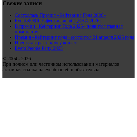
Свежие записи
Состоялась Премия «Кейтеринг Года 2026»
Event & MICE-фестиваль «СЦЕНА 2026»
В премии «Кейтеринг Года 2026» появится главная
номинация
Премия «Кейтеринг года» состоится 21 апреля 2026 года
Ивент-завтрак в кругу коллег
Event People Party 2025
© 2004 - 2026
При полном или частичном использовании материалов
активная ссылка на eventmarket.ru обязательна.