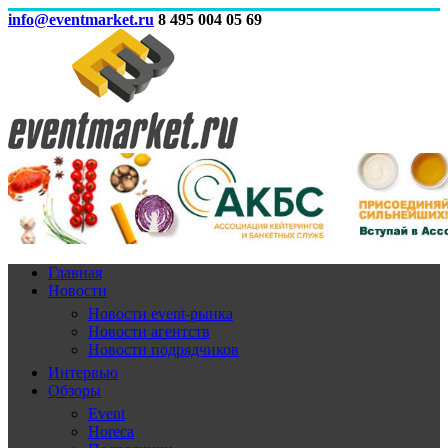
info@eventmarket.ru
8 495 004 05 69
Главная
Новости
Новости event-рынка
Новости агентств
Новости подрядчиков
Интервью
Обзоры
Event
Horeca