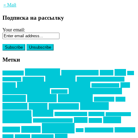
« Май
Подписка на рассылку
Your email:
Метки
event премия
mice
global event forum
horeca
event-прорыв
PR в
Золотой пазл
Top marketing
Информационное партнерство
секторе B2B
Премия СТОЛИЧНЫЙ БАНКЕТ
НАОМ
акмр
Премия Созвездие
бизнес-мероприятия
выездные мероприятия
ведомости
интервью
интересное
выставки
интурмаркет
кейсы
маркетинг
кейтеринг
конкурс
конференция
новости
менеджмент
новости подрядчиков
новый год
новый год экспо
премия
образование
отдых
подарки
организация мероприятий
события
свадьбы
реклама
технологии
спортивный ивент
сочи
форум
туризм
фестиваль
филипп котлер