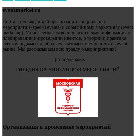
eventmarket.ru
Портал, посвященный организации специальных
мероприятий (special events) и событийному маркетингу (event
marketing). У нас всегда самая полная и свежая информация о
планировании и проведении ивентов, о теории и практике
event-менеджмента, обо всех значимых изменениях на event-
рынке. Мы рассказываем всю правду о мероприятиях!
При поддержке:
ГИЛЬДИЯ ОРГАНИЗАТОРОВ МЕРОПРИЯТИЙ
Организация и проведение мероприятий