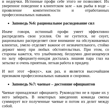
и недоучки. Истинные профи себе этого не позволяют. Их
уверенное поведение в клиентском зале – как рыбы в воде –
проявление компетентности и отработанных
профессиональных навыков.
Заповедь №6: рациональное расходование сил
Иначе говоря, истинный профи умеет эффективно
распределять свои усилия. Он не суетится, не снует,
рационально распределяет свое внимание на обслуживаемых
клиентах, умело отделяет важное от незначительного, стойко
держит мину при любых обстоятельствах. При этом, со
стороны кажется, что улыбчивому, бесшумно двигающемуся
по залу официанту-ниндзя досталась лишняя пара глаз на
затылке и очень приятная, легкая работа в придачу.
И вот этот «фокус», как раз, и является высочайшим
признаком профессиональных навыков и сноровки.
Заповедь №7: чаевые – достояние официантов
Чаевые принадлежат официанту. Руководство не в праве их у
него забирать. В некоторых заведениях команда смены
суммирует все полученные чаевые и потом их делит между
собой.