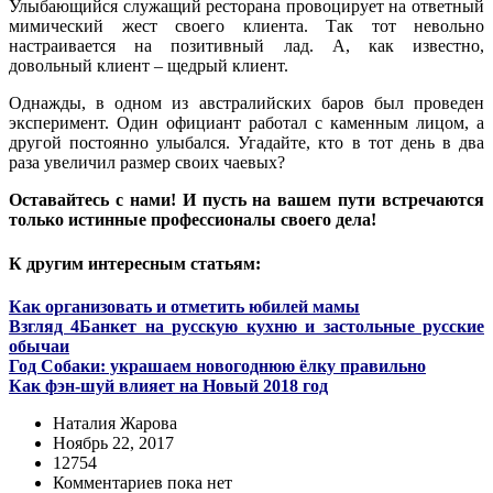
Улыбающийся служащий ресторана провоцирует на ответный
мимический жест своего клиента. Так тот невольно
настраивается на позитивный лад. А, как известно,
довольный клиент – щедрый клиент.
Однажды, в одном из австралийских баров был проведен
эксперимент. Один официант работал с каменным лицом, а
другой постоянно улыбался. Угадайте, кто в тот день в два
раза увеличил размер своих чаевых?
Оставайтесь с нами! И пусть на вашем пути встречаются
только истинные профессионалы своего дела!
К другим интересным статьям:
Как организовать и отметить юбилей мамы
Взгляд 4Банкет на русскую кухню и застольные русские
обычаи
Год Собаки: украшаем новогоднюю ёлку правильно
Как фэн-шуй влияет на Новый 2018 год
Наталия Жарова
Ноябрь 22, 2017
12754
Комментариев пока нет