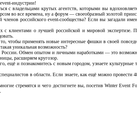
event-индустрии!
ься с владельцами крутых агентств, которыми вы вдохновляет
рсом во все времена, ну а форум — своеобразный золотой приис
й членов российского event-сообщества? Если вы загадали име
ах с клиентами о лучшей российской и мировой экспертизе. П
овать.
 то, чтобы применять новые интересные фишки в своей повсед
и такая уникальная возможность?
сей России. Обмен опытом и личными наработками — это возмо
аницы, расширяем кругозор.
о, ещё и познакомитесь с новым городом, узнаете культурные 
ециалистов в области. Если знаете, как ещё можно провести 48
ногие стремятся и чего достигнете вы, посетив Winter Event 
.