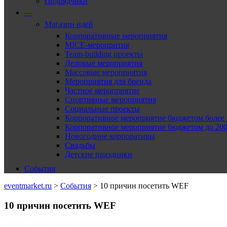
Подрядчики
—
Магазин идей
Корпоративные мероприятия
MICE-меропрития
Team-building проекты
Деловые мероприятия
Массовые мероприятия
Мероприятия для бренда
Частное мероприятие
Спортивные мероприятия
Социальные проекты
Корпоративное мероприятие бюджетом более 2
Корпоративное мероприятие бюджетом до 2000
Новогодние корпоративы
Свадьбы
Детские праздники
События
eventmarket.ru
>
События
>
10 причин посетить WEF
10 причин посетить WEF