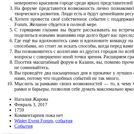
невероятно красивом городе среди ярких представителей 
На форуме представится возможность лично познакомит
творческого развития. Люди есть и будут ценнейшим ресу
Хотите провести своё собственное событие с поддержко
Forum. Желание сбудется в полной мере.
С горящими глазами вы будете рассказывать на встреч
поделиться новыми знаниями еще долго будет вас преслед
Где ещё вы вдохновитесь сами и вдохновите команду на
способами, но стоит ли искать способы, когда перед вам
Вы познакомитесь с коллегами из других городов по в
вопросы с совершенно иной точки зрения. Расширяем гр
Посетив масштабный форум в Казани, вы, помимо прочег
не сомневайтесь.
Вы проведёте два насыщенных дня в прокачке у лучших сп
нами, потому что подобных событий не так много.
Мыслить за рамками своих возможностей — то, к чему м
рамки и барьеры, позволив себе думать максимально ярко
Наталия Жарова
Февраль 3, 2017
1759
Комментариев пока нет
Winter Event Forum
,
события
События