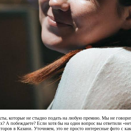
кты, которые не стыдно подать на любую премию. Мы не говори
х? А побеждаете? Если хотя бы на один вопрос вы ответили «нет»
торов в Казани. Уточняем, это не просто интересные фото с к