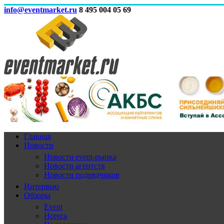
info@eventmarket.ru
8 495 004 05 69
Главная
Новости
Новости event-рынка
Новости агентств
Новости подрядчиков
Интервью
Обзоры
Event
Horeca