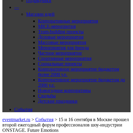
Подрядчики
—
Магазин идей
Корпоративные мероприятия
MICE-меропрития
Team-building проекты
Деловые мероприятия
Массовые мероприятия
Мероприятия для бренда
Частное мероприятие
Спортивные мероприятия
Социальные проекты
Корпоративное мероприятие бюджетом
более 2000 у.е.
Корпоративное мероприятие бюджетом до
2000 у.е.
Новогодние корпоративы
Свадьбы
Детские праздники
События
eventmarket.ru
>
События
>
15 и 16 сентября в Москве прошел
второй ежегодный форум профессионалов шоу-индустрии
ONSTAGE. Future Emotions