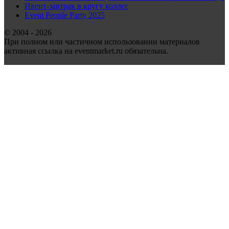
Ивент-завтрак в кругу коллег
Event People Party 2025
© 2004 - 2026
При полном или частичном использовании материалов
активная ссылка на eventmarket.ru обязательна.