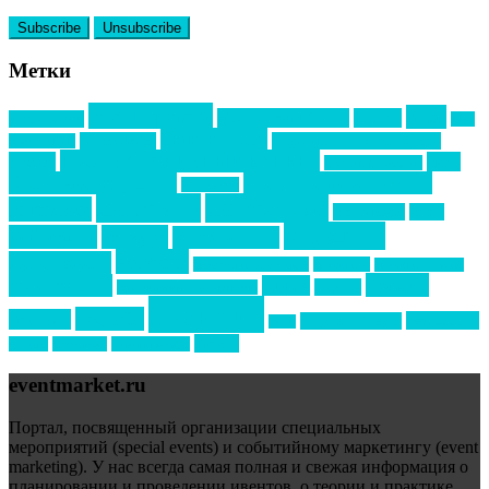
Метки
event премия
mice
global event forum
horeca
event-прорыв
PR в
Золотой пазл
Top marketing
Информационное партнерство
секторе B2B
Премия СТОЛИЧНЫЙ БАНКЕТ
НАОМ
акмр
Премия Созвездие
бизнес-мероприятия
выездные мероприятия
ведомости
интервью
интересное
выставки
интурмаркет
кейсы
маркетинг
кейтеринг
конкурс
конференция
новости
менеджмент
новости подрядчиков
новый год
новый год экспо
премия
образование
отдых
подарки
организация мероприятий
события
свадьбы
реклама
технологии
спортивный ивент
сочи
форум
туризм
фестиваль
филипп котлер
eventmarket.ru
Портал, посвященный организации специальных
мероприятий (special events) и событийному маркетингу (event
marketing). У нас всегда самая полная и свежая информация о
планировании и проведении ивентов, о теории и практике