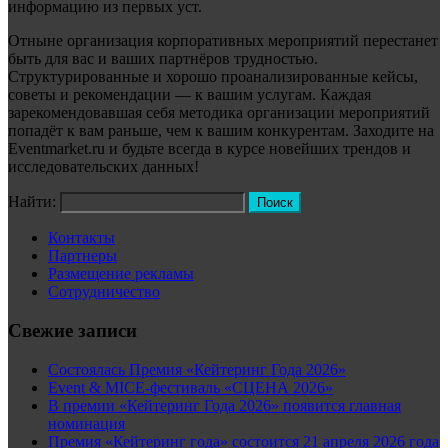
информацию из первых уст.
Отныне организация корпоративных мероприятий перестанет
быть для вас и ваших партнёров трудностью.
Структурированные и хорошо проанализированные кейсы,
советы и рекомендации — к вашим услугам. Каждая
зарекомендовавшая себя методика организации мероприятий
попадёт к вам раньше, чем к вашим конкурентам. Заходите на
Eventmarket.ru и будьте всегда в курсе новейших трендов и
исследовательских данных!
Найти:
Контакты
Партнеры
Размещение рекламы
Сотрудничество
Свежие записи
Состоялась Премия «Кейтеринг Года 2026»
Event & MICE-фестиваль «СЦЕНА 2026»
В премии «Кейтеринг Года 2026» появится главная
номинация
Премия «Кейтеринг года» состоится 21 апреля 2026 года