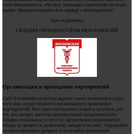
event-менеджмента, обо всех значимых изменениях на event-
рынке. Мы рассказываем всю правду о мероприятиях!
При поддержке:
ГИЛЬДИЯ ОРГАНИЗАТОРОВ МЕРОПРИЯТИЙ
Организация и проведение мероприятий
Сайт Eventmarket.ru всегда держит своих читателей в курсе
того, как осуществляются организация и проведение
мероприятий. Всё самое интересное, новое и полезное для
тех, кто желает достичь максимальной продуктивности.
Профессиональные услуги по организации мероприятий
теперь не являются проблемой: заходите на сайт, открывайте
соответствующую рубрику и получайте актуальную