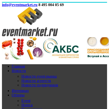
info@eventmarket.ru
8 495 004 05 69
Главная
Новости
Новости event-рынка
Новости агентств
Новости подрядчиков
Интервью
Обзоры
Event
Horeca