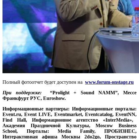
Полный фотоотчет будет доступен на
www.forum-onstage.ru
При поддержке:
“Prolight + Sound NAMM”, Мессе
Франкфурт РУС, Euroshow.
Информационные партнеры: Информационные порталы:
Event.ru
,
Event LIVE, Eventmarket
, Eventcatalog, EventNN,
Find Hall,
Информационное агентство «
InterMedia
»,
Академия Праздничной Культуры,
Moscow Business
School,
Порталы:
Media Family,
ПРОБИЗНЕС,
Интерактивная афиша Москвы 2
do2go,
Пространство