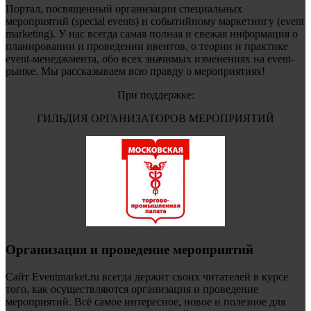
Портал, посвященный организации специальных
мероприятий (special events) и событийному маркетингу (event
marketing). У нас всегда самая полная и свежая информация о
планировании и проведении ивентов, о теории и практике
event-менеджмента, обо всех значимых изменениях на event-
рынке. Мы рассказываем всю правду о мероприятиях!
При поддержке:
ГИЛЬДИЯ ОРГАНИЗАТОРОВ МЕРОПРИЯТИЙ
Организация и проведение мероприятий
Сайт Eventmarket.ru всегда держит своих читателей в курсе
того, как осуществляются организация и проведение
мероприятий. Всё самое интересное, новое и полезное для