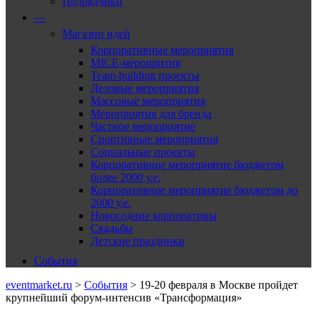
Подрядчики
—
Магазин идей
Корпоративные мероприятия
MICE-меропрития
Team-building проекты
Деловые мероприятия
Массовые мероприятия
Мероприятия для бренда
Частное мероприятие
Спортивные мероприятия
Социальные проекты
Корпоративное мероприятие бюджетом
более 2000 у.е.
Корпоративное мероприятие бюджетом до
2000 у.е.
Новогодние корпоративы
Свадьбы
Детские праздники
События
eventmarket.ru
>
События
>
19-20 февраля в Москве пройдет
крупнейший форум-интенсив «Трансформация»