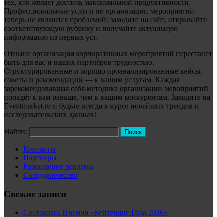
тех, кто желает достичь максимальной продуктивности.
Профессиональные услуги по организации мероприятий
теперь не являются проблемой: заходите на сайт, открывайте
соответствующую рубрику и получайте актуальную
информацию из первых уст.
Отныне организация корпоративных мероприятий перестанет
быть для вас и ваших партнёров трудностью.
Структурированные и хорошо проанализированные кейсы,
советы и рекомендации — к вашим услугам. Каждая
зарекомендовавшая себя методика организации мероприятий
попадёт к вам раньше, чем к вашим конкурентам. Заходите на
Eventmarket.ru и будьте всегда в курсе новейших трендов и
исследовательских данных!
Найти:
Контакты
Партнеры
Размещение рекламы
Сотрудничество
Свежие записи
Состоялась Премия «Кейтеринг Года 2026»