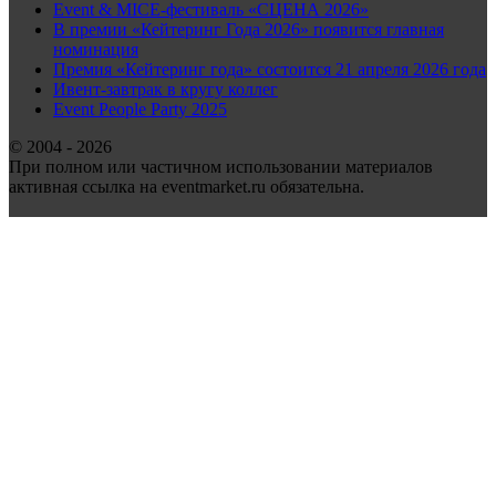
Event & MICE-фестиваль «СЦЕНА 2026»
В премии «Кейтеринг Года 2026» появится главная
номинация
Премия «Кейтеринг года» состоится 21 апреля 2026 года
Ивент-завтрак в кругу коллег
Event People Party 2025
© 2004 - 2026
При полном или частичном использовании материалов
активная ссылка на eventmarket.ru обязательна.