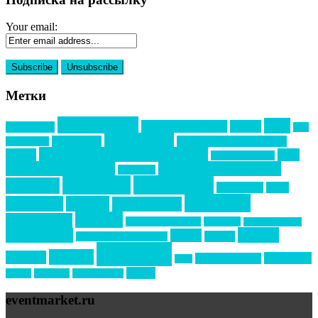
Your email:
Метки
event премия
mice
global event forum
horeca
event-прорыв
PR в
Золотой пазл
Top marketing
Информационное партнерство
секторе B2B
Премия СТОЛИЧНЫЙ БАНКЕТ
НАОМ
акмр
Премия Созвездие
бизнес-мероприятия
выездные мероприятия
ведомости
интервью
интересное
выставки
интурмаркет
кейсы
маркетинг
кейтеринг
конкурс
конференция
новости
менеджмент
новости подрядчиков
новый год
новый год экспо
премия
образование
отдых
подарки
организация мероприятий
события
свадьбы
реклама
технологии
спортивный ивент
сочи
форум
туризм
фестиваль
филипп котлер
eventmarket.ru