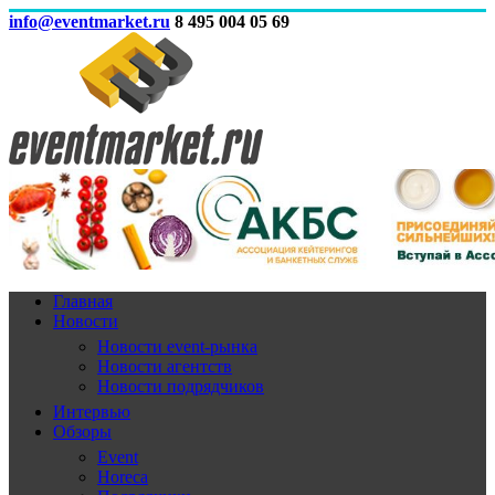
info@eventmarket.ru
8 495 004 05 69
Главная
Новости
Новости event-рынка
Новости агентств
Новости подрядчиков
Интервью
Обзоры
Event
Horeca