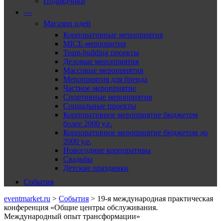
Подрядчики
—
Магазин идей
Корпоративные мероприятия
MICE-меропрития
Team-building проекты
Деловые мероприятия
Массовые мероприятия
Мероприятия для бренда
Частное мероприятие
Спортивные мероприятия
Социальные проекты
Корпоративное мероприятие бюджетом
более 2000 у.е.
Корпоративное мероприятие бюджетом до
2000 у.е.
Новогодние корпоративы
Свадьбы
Детские праздники
События
eventmarket.ru
>
События
>
19-я международная практическая
конференция «Общие центры обслуживания.
Международный опыт трансформации»