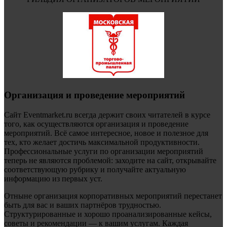
Организация и проведение мероприятий
Сайт Eventmarket.ru всегда держит своих читателей в курсе
того, как осуществляются организация и проведение
мероприятий. Всё самое интересное, новое и полезное для
тех, кто желает достичь максимальной продуктивности.
Профессиональные услуги по организации мероприятий
теперь не являются проблемой: заходите на сайт, открывайте
соответствующую рубрику и получайте актуальную
информацию из первых уст.
Отныне организация корпоративных мероприятий перестанет
быть для вас и ваших партнёров трудностью.
Структурированные и хорошо проанализированные кейсы,
советы и рекомендации — к вашим услугам. Каждая