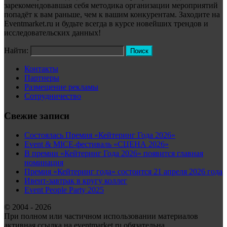
зарекомендовавшая себя методика организации мероприятий
попадёт к вам раньше, чем к вашим конкурентам. Заходите на
Eventmarket.ru и будьте всегда в курсе новейших трендов и
исследовательских данных!
Найти:
Контакты
Партнеры
Размещение рекламы
Сотрудничество
Свежие записи
Состоялась Премия «Кейтеринг Года 2026»
Event & MICE-фестиваль «СЦЕНА 2026»
В премии «Кейтеринг Года 2026» появится главная
номинация
Премия «Кейтеринг года» состоится 21 апреля 2026 года
Ивент-завтрак в кругу коллег
Event People Party 2025
© 2004 - 2026
При полном или частичном использовании материалов
активная ссылка на eventmarket.ru обязательна.