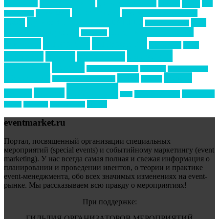
event премия
mice
global event forum
horeca
event-прорыв
PR в
Золотой пазл
Top marketing
Информационное партнерство
секторе B2B
Премия СТОЛИЧНЫЙ БАНКЕТ
НАОМ
акмр
Премия Созвездие
бизнес-мероприятия
выездные мероприятия
ведомости
интервью
интересное
выставки
интурмаркет
кейсы
маркетинг
кейтеринг
конкурс
конференция
новости
менеджмент
новости подрядчиков
новый год
новый год экспо
премия
образование
отдых
подарки
организация мероприятий
события
свадьбы
реклама
технологии
спортивный ивент
сочи
форум
туризм
фестиваль
филипп котлер
eventmarket.ru
Портал, посвященный организации специальных
мероприятий (special events) и событийному маркетингу (event
marketing). У нас всегда самая полная и свежая информация о
планировании и проведении ивентов, о теории и практике
event-менеджмента, обо всех значимых изменениях на event-
рынке. Мы рассказываем всю правду о мероприятиях!
При поддержке:
ГИЛЬДИЯ ОРГАНИЗАТОРОВ МЕРОПРИЯТИЙ