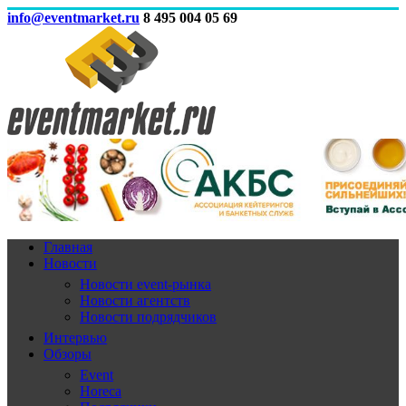
info@eventmarket.ru
8 495 004 05 69
Главная
Новости
Новости event-рынка
Новости агентств
Новости подрядчиков
Интервью
Обзоры
Event
Horeca