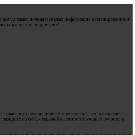
ас всегда самая полная и свежая информация о планировании и
 всю правду о мероприятиях!
ё самое интересное, новое и полезное для тех, кто желает
 заходите на сайт, открывайте соответствующую рубрику и
е и хорошо проанализированные кейсы, советы и рекомендации