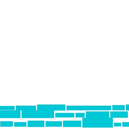
Золотой пазл
НАОМ
Top marketing
Информационное партнерство
екторе B2B
тервью
интересное
кейтеринг
конкурс
интурмаркет
кейсы
события
премия
свадьбы
отдых
реклама
подарки
спо
сочи