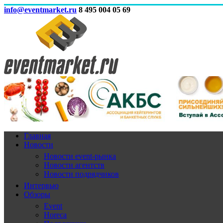
info@eventmarket.ru
8 495 004 05 69
Главная
Новости
Новости event-рынка
Новости агентств
Новости подрядчиков
Интервью
Обзоры
Event
Horeca