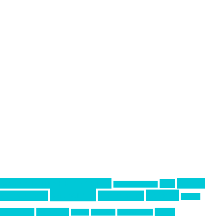
Премия СТОЛИЧНЫЙ БАНКЕТ
бизнес-
акмр
Премия Созвездие
маркетинг
новости
конференция
менеджмент
новости
технологии
форум
ртивный ивент
туризм
фестиваль
филипп котлер