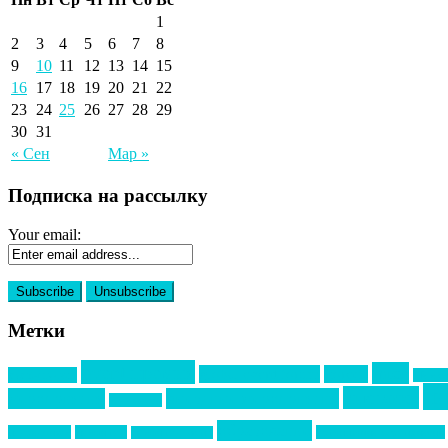
1
2
3
4
5
6
7
8
9
10
11
12
13
14
15
16
17
18
19
20
21
22
23
24
25
26
27
28
29
30
31
« Сен
Мар »
Подписка на рассылку
Your email:
Метки
event премия
mice
global event forum
horeca
event-прорыв
PR в с
ин
выставки
мероприятия
выездные мероприятия
ведомости
образование
подрядчиков
новый год
организация мероприятий
новый год экспо