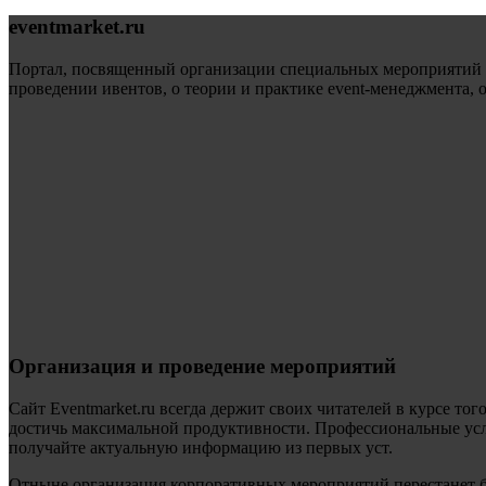
eventmarket.ru
Портал, посвященный организации специальных мероприятий (sp
проведении ивентов, о теории и практике event-менеджмента, 
Организация и проведение мероприятий
Сайт Eventmarket.ru всегда держит своих читателей в курсе тог
достичь максимальной продуктивности. Профессиональные услу
получайте актуальную информацию из первых уст.
Отныне организация корпоративных мероприятий перестанет б