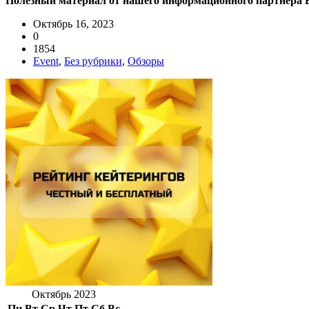
Полезный материал от нашего информационного партнера E
Октябрь 16, 2023
0
1854
Event
,
Без рубрики
,
Обзоры
Октябрь 2023
Пн
Вт
Ср
Чт
Пт
Сб
Вс