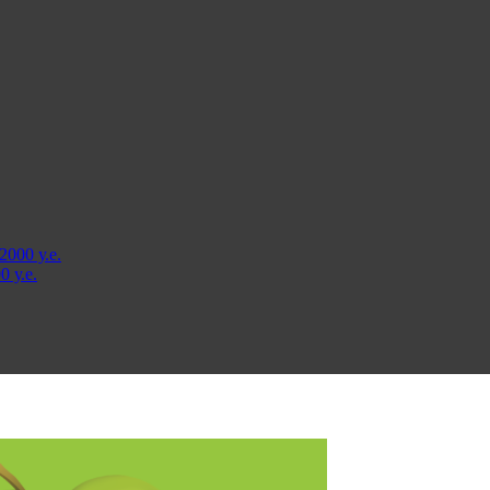
000 у.е.
 у.е.