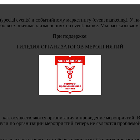
ecial events) и событийному маркетингу (event marketing). У н
обо всех значимых изменениях на event-рынке. Мы рассказываем
При поддержке:
ГИЛЬДИЯ ОРГАНИЗАТОРОВ МЕРОПРИЯТИЙ
о, как осуществляются организация и проведение мероприятий. Вс
ги по организации мероприятий теперь не являются проблемой:
ыть для вас и ваших партнёров трудностью. Структурированны