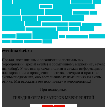
Премия СТОЛИЧНЫЙ БАНКЕТ
НАОМ
акмр
Премия Созвездие
бизнес-мероприятия
выездные мероприятия
ведомости
интервью
интересное
выставки
интурмаркет
кейсы
маркетинг
кейтеринг
конкурс
конференция
новости
менеджмент
новости подрядчиков
новый год
новый год экспо
премия
образование
отдых
подарки
организация мероприятий
события
свадьбы
реклама
технологии
спортивный ивент
сочи
форум
туризм
фестиваль
филипп котлер
eventmarket.ru
Портал, посвященный организации специальных
мероприятий (special events) и событийному маркетингу (event
marketing). У нас всегда самая полная и свежая информация о
планировании и проведении ивентов, о теории и практике
event-менеджмента, обо всех значимых изменениях на event-
рынке. Мы рассказываем всю правду о мероприятиях!
При поддержке:
ГИЛЬДИЯ ОРГАНИЗАТОРОВ МЕРОПРИЯТИЙ