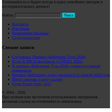
Eventmarket.ru и будьте всегда в курсе новейших трендов и
исследовательских данных!
Найти:
Контакты
Партнеры
Размещение рекламы
Сотрудничество
Свежие записи
Состоялась Премия «Кейтеринг Года 2026»
Event & MICE-фестиваль «СЦЕНА 2026»
В премии «Кейтеринг Года 2026» появится главная
номинация
Премия «Кейтеринг года» состоится 21 апреля 2026 года
Ивент-завтрак в кругу коллег
Event People Party 2025
© 2004 - 2026
При полном или частичном использовании материалов
активная ссылка на eventmarket.ru обязательна.