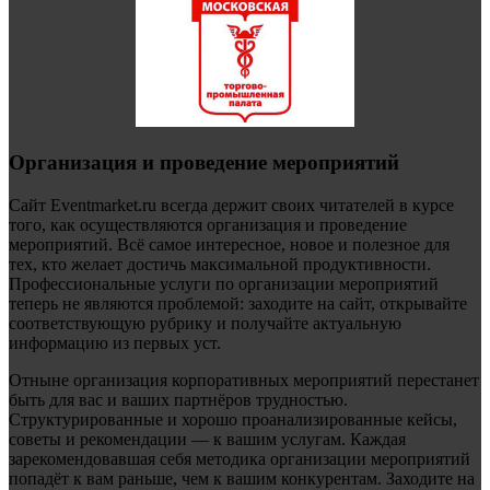
Организация и проведение мероприятий
Сайт Eventmarket.ru всегда держит своих читателей в курсе
того, как осуществляются организация и проведение
мероприятий. Всё самое интересное, новое и полезное для
тех, кто желает достичь максимальной продуктивности.
Профессиональные услуги по организации мероприятий
теперь не являются проблемой: заходите на сайт, открывайте
соответствующую рубрику и получайте актуальную
информацию из первых уст.
Отныне организация корпоративных мероприятий перестанет
быть для вас и ваших партнёров трудностью.
Структурированные и хорошо проанализированные кейсы,
советы и рекомендации — к вашим услугам. Каждая
зарекомендовавшая себя методика организации мероприятий
попадёт к вам раньше, чем к вашим конкурентам. Заходите на