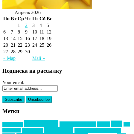
Апрель 2026
Пн
Вт
Ср
Чт
Пт
Сб
Вс
1
2
3
4
5
6
7
8
9
10
11
12
13
14
15
16
17
18
19
20
21
22
23
24
25
26
27
28
29
30
« Мар
Май »
Подписка на рассылку
Your email:
Метки
event премия
mice
global event forum
horeca
event-прорыв
PR в
Золотой пазл
Top marketing
Информационное партнерство
секторе B2B