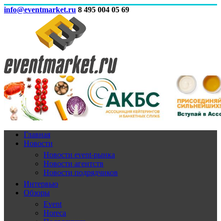
info@eventmarket.ru
8 495 004 05 69
Главная
Новости
Новости event-рынка
Новости агентств
Новости подрядчиков
Интервью
Обзоры
Event
Horeca