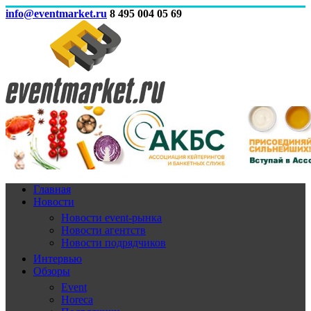
info@eventmarket.ru
8 495 004 05 69
Главная
Новости
Новости event-рынка
Новости агентств
Новости подрядчиков
Интервью
Обзоры
Event
Horeca