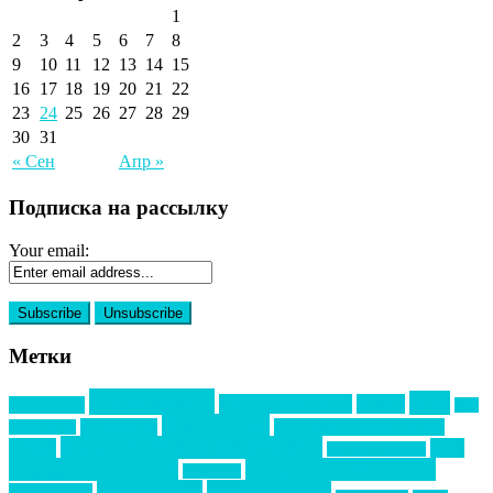
1
2
3
4
5
6
7
8
9
10
11
12
13
14
15
16
17
18
19
20
21
22
23
24
25
26
27
28
29
30
31
« Сен
Апр »
Подписка на рассылку
Your email:
Метки
event премия
mice
global event forum
horeca
event-прорыв
PR в
Золотой пазл
Top marketing
Информационное партнерство
секторе B2B
Премия СТОЛИЧНЫЙ БАНКЕТ
НАОМ
акмр
Премия Созвездие
бизнес-мероприятия
выездные мероприятия
ведомости