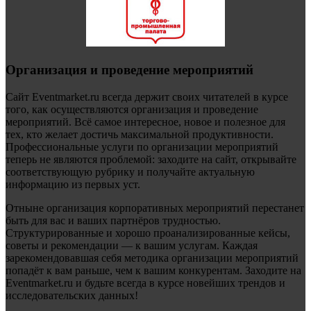
Организация и проведение мероприятий
Сайт Eventmarket.ru всегда держит своих читателей в курсе
того, как осуществляются организация и проведение
мероприятий. Всё самое интересное, новое и полезное для
тех, кто желает достичь максимальной продуктивности.
Профессиональные услуги по организации мероприятий
теперь не являются проблемой: заходите на сайт, открывайте
соответствующую рубрику и получайте актуальную
информацию из первых уст.
Отныне организация корпоративных мероприятий перестанет
быть для вас и ваших партнёров трудностью.
Структурированные и хорошо проанализированные кейсы,
советы и рекомендации — к вашим услугам. Каждая
зарекомендовавшая себя методика организации мероприятий
попадёт к вам раньше, чем к вашим конкурентам. Заходите на
Eventmarket.ru и будьте всегда в курсе новейших трендов и
исследовательских данных!