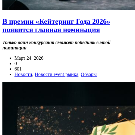
В премии «Кейтеринг Года 2026»
появится главная номинация
Только один конкурсант сможет победить в этой
номинации
Март 24, 2026
0
601
Новости
,
Новости event-рынка
,
Обзоры