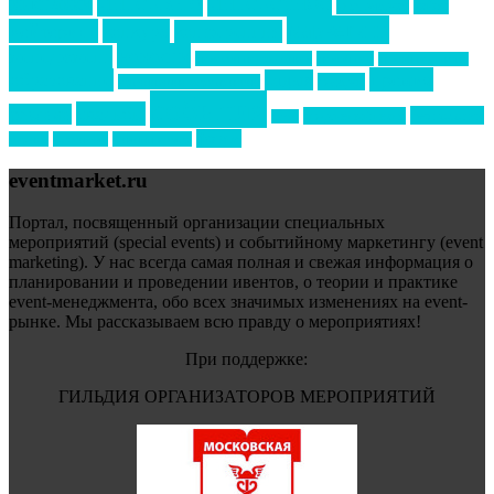
интервью
интересное
выставки
интурмаркет
кейсы
маркетинг
кейтеринг
конкурс
конференция
новости
менеджмент
новости подрядчиков
новый год
новый год экспо
премия
образование
отдых
подарки
организация мероприятий
события
свадьбы
реклама
технологии
спортивный ивент
сочи
форум
туризм
фестиваль
филипп котлер
eventmarket.ru
Портал, посвященный организации специальных
мероприятий (special events) и событийному маркетингу (event
marketing). У нас всегда самая полная и свежая информация о
планировании и проведении ивентов, о теории и практике
event-менеджмента, обо всех значимых изменениях на event-
рынке. Мы рассказываем всю правду о мероприятиях!
При поддержке:
ГИЛЬДИЯ ОРГАНИЗАТОРОВ МЕРОПРИЯТИЙ