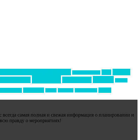
Премия СТОЛИЧНЫЙ БАНКЕТ
бизнес-
акмр
Премия Созвездие
маркетинг
новости
конференция
менеджмент
новости
технологии
форум
ртивный ивент
туризм
фестиваль
филипп котлер
ас всегда самая полная и свежая информация о планировании и
 всю правду о мероприятиях!