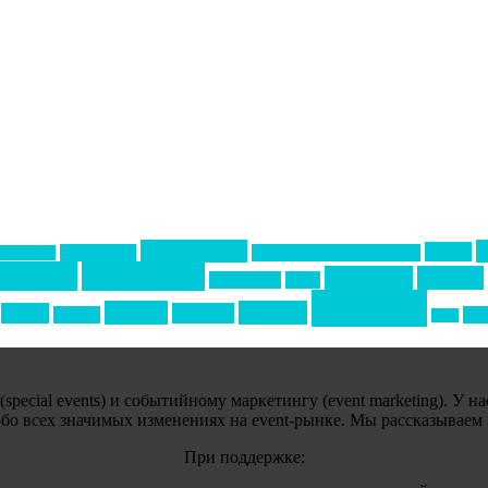
Золотой пазл
НАОМ
Top marketing
Информационное партнерство
екторе B2B
тервью
интересное
кейтеринг
конкурс
интурмаркет
кейсы
события
премия
свадьбы
отдых
реклама
подарки
спо
сочи
ecial events) и событийному маркетингу (event marketing). У н
обо всех значимых изменениях на event-рынке. Мы рассказываем
При поддержке: