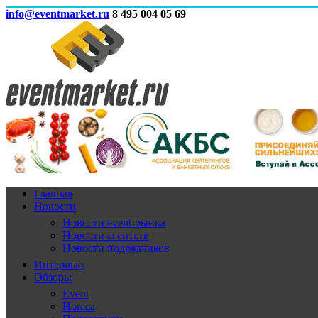
info@eventmarket.ru
8 495 004 05 69
Главная
Новости
Новости event-рынка
Новости агентств
Новости подрядчиков
Интервью
Обзоры
Event
Horeca