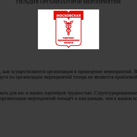
ГИЛЬДИЯ ОРГАНИЗАТОРОВ МЕРОПРИЯТИЙ
о, как осуществляются организация и проведение мероприятий. Вс
ги по организации мероприятий теперь не являются проблемой:
ыть для вас и ваших партнёров трудностью. Структурированны
рганизации мероприятий попадёт к вам раньше, чем к вашим конку