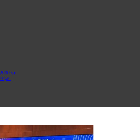
000 у.е.
 у.е.