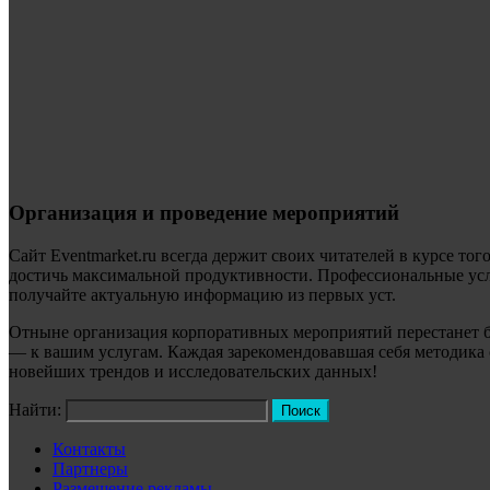
Организация и проведение мероприятий
Сайт Eventmarket.ru всегда держит своих читателей в курсе тог
достичь максимальной продуктивности. Профессиональные услу
получайте актуальную информацию из первых уст.
Отныне организация корпоративных мероприятий перестанет б
— к вашим услугам. Каждая зарекомендовавшая себя методика о
новейших трендов и исследовательских данных!
Найти:
Контакты
Партнеры
Размещение рекламы