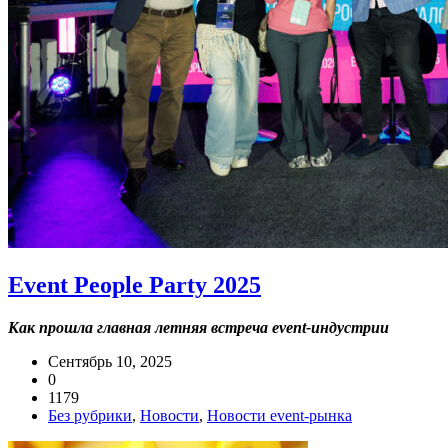
Event People Party 2025
Как прошла главная летняя встреча event-индустрии
Сентябрь 10, 2025
0
1179
Без рубрики
,
Новости
,
Новости event-рынка