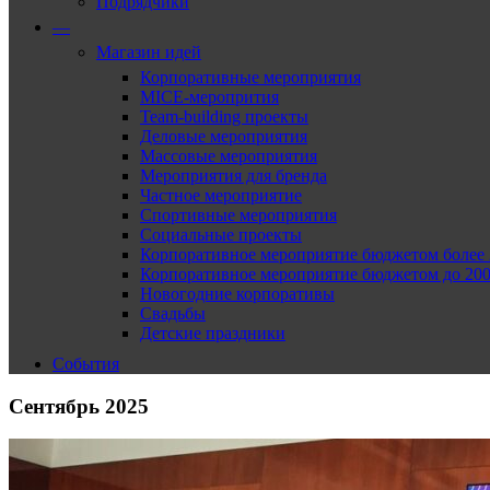
Подрядчики
—
Магазин идей
Корпоративные мероприятия
MICE-меропрития
Team-building проекты
Деловые мероприятия
Массовые мероприятия
Мероприятия для бренда
Частное мероприятие
Спортивные мероприятия
Социальные проекты
Корпоративное мероприятие бюджетом более 2
Корпоративное мероприятие бюджетом до 2000
Новогодние корпоративы
Свадьбы
Детские праздники
События
Сентябрь 2025