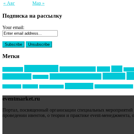
« Авг
Мар »
Подписка на рассылку
Your email:
Метки
event премия
mice
global event forum
horeca
event-прорыв
PR в с
ин
выставки
мероприятия
выездные мероприятия
ведомости
образование
подрядчиков
новый год
организация мероприятий
новый год экспо
eventmarket.ru
Портал, посвященный организации специальных мероприятий (sp
проведении ивентов, о теории и практике event-менеджмента, 