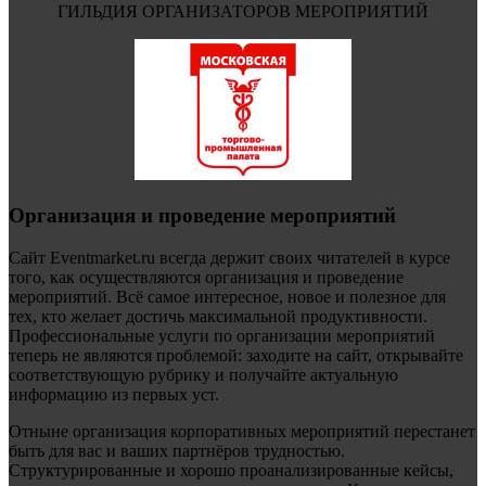
ГИЛЬДИЯ ОРГАНИЗАТОРОВ МЕРОПРИЯТИЙ
Организация и проведение мероприятий
Сайт Eventmarket.ru всегда держит своих читателей в курсе
того, как осуществляются организация и проведение
мероприятий. Всё самое интересное, новое и полезное для
тех, кто желает достичь максимальной продуктивности.
Профессиональные услуги по организации мероприятий
теперь не являются проблемой: заходите на сайт, открывайте
соответствующую рубрику и получайте актуальную
информацию из первых уст.
Отныне организация корпоративных мероприятий перестанет
быть для вас и ваших партнёров трудностью.
Структурированные и хорошо проанализированные кейсы,