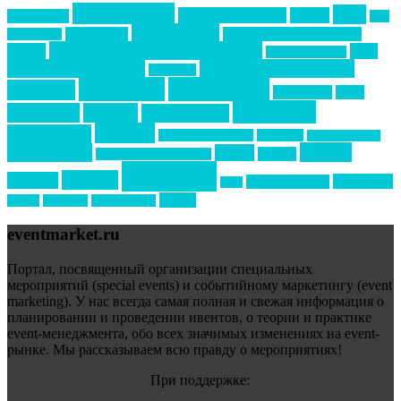
event премия
mice
global event forum
horeca
event-прорыв
PR в
Золотой пазл
Top marketing
Информационное партнерство
секторе B2B
Премия СТОЛИЧНЫЙ БАНКЕТ
НАОМ
акмр
Премия Созвездие
бизнес-мероприятия
выездные мероприятия
ведомости
интервью
интересное
выставки
интурмаркет
кейсы
маркетинг
кейтеринг
конкурс
конференция
новости
менеджмент
новости подрядчиков
новый год
новый год экспо
премия
образование
отдых
подарки
организация мероприятий
события
свадьбы
реклама
технологии
спортивный ивент
сочи
форум
туризм
фестиваль
филипп котлер
eventmarket.ru
Портал, посвященный организации специальных
мероприятий (special events) и событийному маркетингу (event
marketing). У нас всегда самая полная и свежая информация о
планировании и проведении ивентов, о теории и практике
event-менеджмента, обо всех значимых изменениях на event-
рынке. Мы рассказываем всю правду о мероприятиях!
При поддержке: