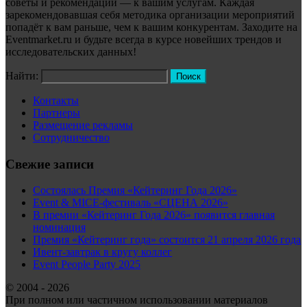
советы и рекомендации — к вашим услугам. Каждая
зарекомендовавшая себя методика организации мероприятий
попадёт к вам раньше, чем к вашим конкурентам. Заходите на
Eventmarket.ru и будьте всегда в курсе новейших трендов и
исследовательских данных!
Найти:
Контакты
Партнеры
Размещение рекламы
Сотрудничество
Свежие записи
Состоялась Премия «Кейтеринг Года 2026»
Event & MICE-фестиваль «СЦЕНА 2026»
В премии «Кейтеринг Года 2026» появится главная
номинация
Премия «Кейтеринг года» состоится 21 апреля 2026 года
Ивент-завтрак в кругу коллег
Event People Party 2025
© 2004 - 2026
При полном или частичном использовании материалов