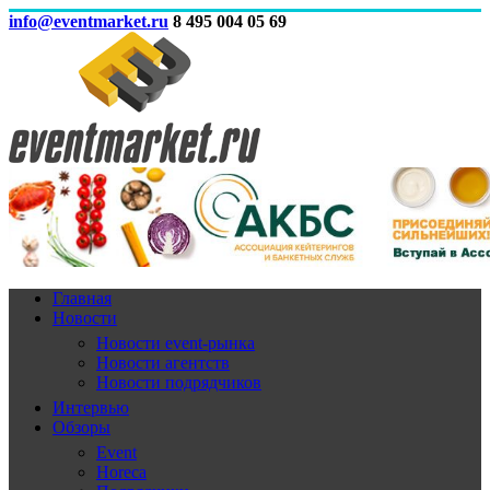
info@eventmarket.ru
8 495 004 05 69
Главная
Новости
Новости event-рынка
Новости агентств
Новости подрядчиков
Интервью
Обзоры
Event
Horeca