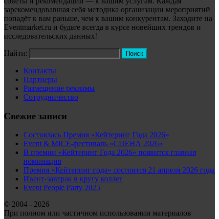
советы и рекомендации — к вашим услугам. Каждая
зарекомендовавшая себя методика организации мероприятий
попадёт к вам раньше, чем к вашим конкурентам. Заходите на
Eventmarket.ru и будьте всегда в курсе новейших трендов и
исследовательских данных!
Найти:
Контакты
Партнеры
Размещение рекламы
Сотрудничество
Свежие записи
Состоялась Премия «Кейтеринг Года 2026»
Event & MICE-фестиваль «СЦЕНА 2026»
В премии «Кейтеринг Года 2026» появится главная
номинация
Премия «Кейтеринг года» состоится 21 апреля 2026 года
Ивент-завтрак в кругу коллег
Event People Party 2025
© 2004 - 2026
При полном или частичном использовании материалов