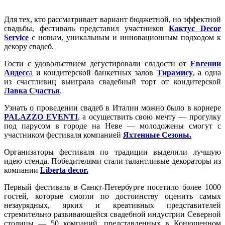
Для тех, кто рассматривает вариант бюджетной, но эффектной
свадьбы, фестиваль представил участников
Кактус Decor
Service
с новым, уникальным и инновационным подходом к
декору свадеб.
Гости с удовольствием дегустировали сладости от
Евгении
Андесс
а
и кондитерской банкетных залов
Тирамису
, а одна
из счастливиц выиграла свадебный торт от кондитерской
Лавка Счастья
.
Узнать о проведении свадеб в Италии можно было в корнере
PALAZZO EVENTI
, а осуществить свою мечту — прогулку
под парусом в городе на Неве — молодожены смогут с
участником фестиваля компанией
Яхтенные Сезоны
.
Организаторы фестиваля по традиции выделили лучшую
идею стенда. Победителями стали талантливые декораторы из
компании
Liberta decor
.
Первый фестиваль в Санкт-Петербурге посетило более 1000
гостей, которые смогли по достоинству оценить самых
незаурядных, ярких и креативных представителей
стремительно развивающейся свадебной индустрии Северной
столицы — 50 компаний, представленных в Конюшенном