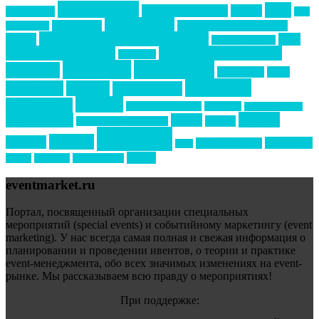
event премия
mice
global event forum
horeca
event-прорыв
PR в
Золотой пазл
Top marketing
Информационное партнерство
секторе B2B
Премия СТОЛИЧНЫЙ БАНКЕТ
НАОМ
акмр
Премия Созвездие
бизнес-мероприятия
выездные мероприятия
ведомости
интервью
интересное
выставки
интурмаркет
кейсы
маркетинг
кейтеринг
конкурс
конференция
новости
менеджмент
новости подрядчиков
новый год
новый год экспо
премия
образование
отдых
подарки
организация мероприятий
события
свадьбы
реклама
технологии
спортивный ивент
сочи
форум
туризм
фестиваль
филипп котлер
eventmarket.ru
Портал, посвященный организации специальных
мероприятий (special events) и событийному маркетингу (event
marketing). У нас всегда самая полная и свежая информация о
планировании и проведении ивентов, о теории и практике
event-менеджмента, обо всех значимых изменениях на event-
рынке. Мы рассказываем всю правду о мероприятиях!
При поддержке: