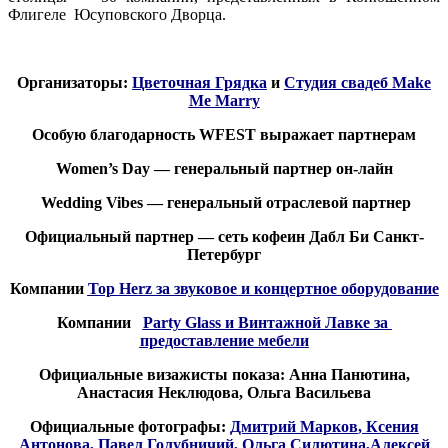
Флигеле Юсуповского Дворца.
Организаторы:
Цветочная Грядка
и
Студия свадеб Make
Me Marry
Особую благодарность WFEST выражает партнерам
Women’s Day — генеральный партнер он-лайн
Wedding Vibes — генеральный отраслевой партнер
Официальный партнер — сеть кофеин Дабл Би Санкт-
Петербург
Компании
Top Herz
за звуковое и концертное оборудование
Компании
Party Glass
и Винтажной Лавке за
предоставление мебели
Официальные визажисты показа: Анна Панютина,
Анастасия Неклюдова, Ольга Васильева
Официальные фотографы:
Дмитрий Марков
,
Ксения
Антонова
,
Павел Голубничий
,
Ольга Силютина
,
Алексей