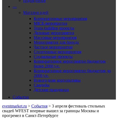
Подрядчики
—
Магазин идей
Корпоративные мероприятия
MICE-меропрития
Team-building проекты
Деловые мероприятия
Массовые мероприятия
Мероприятия для бренда
Частное мероприятие
Спортивные мероприятия
Социальные проекты
Корпоративное мероприятие бюджетом
более 2000 у.е.
Корпоративное мероприятие бюджетом до
2000 у.е.
Новогодние корпоративы
Свадьбы
Детские праздники
События
eventmarket.ru
>
События
>
3 апреля фестиваль стильных
свадеб WFEST впервые вышел за границы Москвы и
прогремел в Санкт-Петербурге