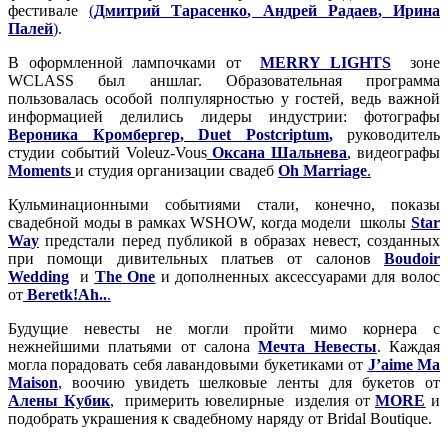
фестивале
(
Дмитрий Тарасенко
,
Андрей Радаев
,
Ирина
Палей
)
.
В оформленной лампочками от
MERRY LIGHTS
зоне
WCLASS был аншлаг. Образовательная программа
пользовалась особой полпулярностью у гостей, ведь важной
информацией делились лидеры индустрии: фотографы
Вероника Кромбергер
,
Duet Postcriptum
,
руководитель
студии событий Voleuz-Vous
Оксана Шальнева
, видеографы
Moments
и студия организации свадеб
Oh Marriage
.
Кульминационными событиями стали, конечно, показы
свадебной моды в рамках WSHOW, когда модели школы
Star
Way
предстали перед публикой в образах невест, созданных
при помощи дивительных платьев от салонов
Boudoir
Wedding
и
The One
и дополненных аксессуарами для волос
от
Beretk!Ah..
.
Будущие невесты не могли пройти мимо корнера с
нежнейшими платьями от салона
Мечта Невесты
. Каждая
могла порадовать себя лавандовыми букетиками от
J’aime Ma
Maison
,
воочию увидеть шелковые ленты для букетов от
Алены Кубик
, примерить ювелирные изделия от
MORE
и
подобрать украшения к свадебному наряду от Bridal Boutique.