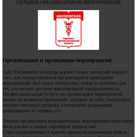
ГИЛЬДИЯ ОРГАНИЗАТОРОВ МЕРОПРИЯТИЙ
Организация и проведение мероприятий
Сайт Eventmarket.ru всегда держит своих читателей в курсе
того, как осуществляются организация и проведение
мероприятий. Всё самое интересное, новое и полезное для
тех, кто желает достичь максимальной продуктивности.
Профессиональные услуги по организации мероприятий
теперь не являются проблемой: заходите на сайт, открывайте
соответствующую рубрику и получайте актуальную
информацию из первых уст.
Отныне организация корпоративных мероприятий перестанет
быть для вас и ваших партнёров трудностью.
Структурированные и хорошо проанализированные кейсы,