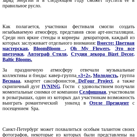
заряд энергии и в следующем году сможет пустить ее в
правильное русло.
Как полагается, участники фестиваля смогли создать
незабываемую атмосферу, представив свои арт-инсталляции.
Cреди них яркие стенды и корнеры декораторов, каждый из
которых заслуживает отдельного внимания:
Вместе: Цветная
мастерская
,
BloomBloom
,
Oh My Flowers
,
Это все
цветочки
,
Автограф Стиля
,
Студия декора Bizet Decor
,
Baltic Blooms
.
За праздничную атмосферу отвечали музыкальные
коллективы и бэнды: кавер-группа
«3+2»
,
Молодость
,
группа
Веснааа
, квартет саксофонистов
DeFour Project
, а также
скрипичный дуэт
IVNING
. Гости с удовольствием получали
моментальные снимки от компании
Селфишная
, участвовали
в розыгрышах, один из которых дал участникам возможность
выиграть романтический уикенд в
Отеле Президент
с
посещением Spa.
Санкт-Петербург может похвалиться особым талантом своих
фотографов, некоторые из которых были представлены на