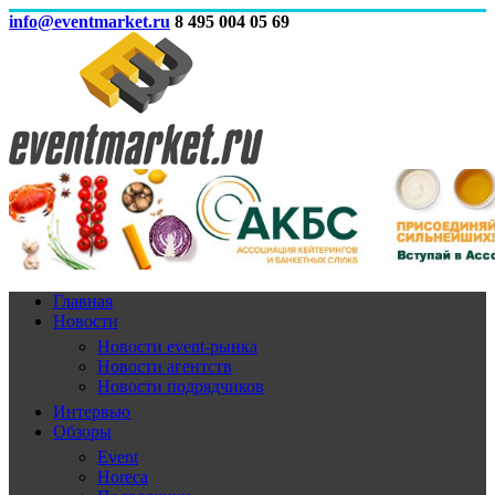
info@eventmarket.ru
8 495 004 05 69
Главная
Новости
Новости event-рынка
Новости агентств
Новости подрядчиков
Интервью
Обзоры
Event
Horeca