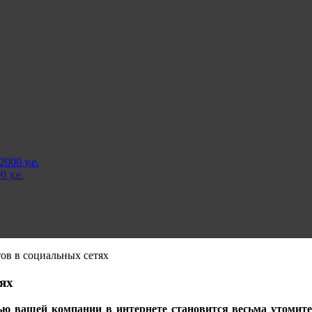
000 у.е.
 у.е.
ов в социальных сетях
ях
тью вашей компании в интернете становится весьма утомите