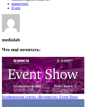
маркетинг
Event
medialab
Что ещё почитать:
Конференция газеты «Ведомости» Event Show