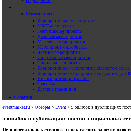
Подрядчики
—
Магазин идей
Корпоративные мероприятия
MICE-меропрития
Team-building проекты
Деловые мероприятия
Массовые мероприятия
Мероприятия для бренда
Частное мероприятие
Спортивные мероприятия
Социальные проекты
Корпоративное мероприятие бюджетом более 2
Корпоративное мероприятие бюджетом до 2000
Новогодние корпоративы
Свадьбы
Детские праздники
События
eventmarket.ru
>
Обзоры
>
Event
>
5 ошибок в публикациях пост
5 ошибок в публикациях постов в социальных сет
Не придерживаясь строгого плана, следить за деятельнос