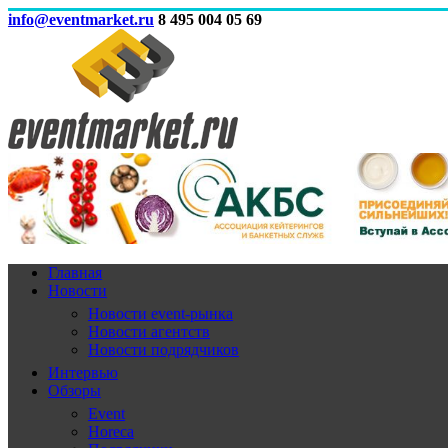
info@eventmarket.ru
8 495 004 05 69
Главная
Новости
Новости event-рынка
Новости агентств
Новости подрядчиков
Интервью
Обзоры
Event
Horeca