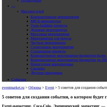
Подрядчики
—
Магазин идей
Корпоративные мероприятия
MICE-меропрития
Team-building проекты
Деловые мероприятия
Массовые мероприятия
Мероприятия для бренда
Частное мероприятие
Спортивные мероприятия
Социальные проекты
Корпоративное мероприятие бюджетом более 2
Корпоративное мероприятие бюджетом до 2000
Новогодние корпоративы
Свадьбы
Детские праздники
События
eventmarket.ru
>
Обзоры
>
Event
>
5 советов для создания событ
5 советов для создания события, о котором будет 
Event-маркетинг. Coca-Cola. Эмпирический маркетинг —