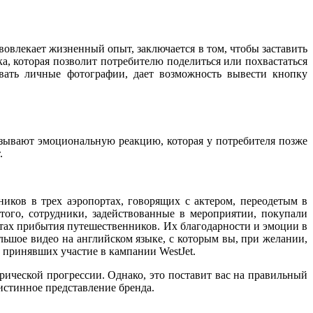
овлекает жизненный опыт, заключается в том, чтобы заставить
ка, которая позволит потребителю поделиться или похвастаться
вать личные фотографии, дает возможность вывести кнопку
зывают эмоциональную реакцию, которая у потребителя позже
.
нников в трех аэропортах, говорящих с актером, переодетым в
того, сотрудники, задействованные в мероприятии, покупали
ктах прибытия путешественников. Их благодарности и эмоции в
ьшое видео на английском языке, с которым вы, при желании,
 принявших участие в кампании WestJet.
рической прогрессии. Однако, это поставит вас на правильный
истинное представление бренда.