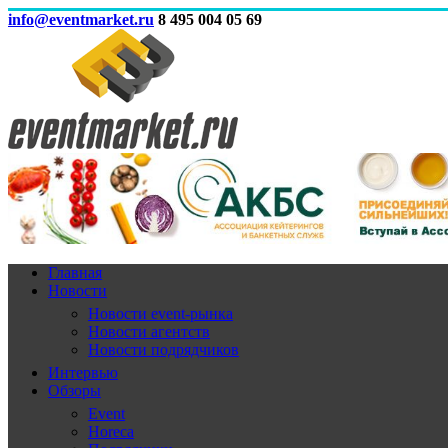
info@eventmarket.ru
8 495 004 05 69
Главная
Новости
Новости event-рынка
Новости агентств
Новости подрядчиков
Интервью
Обзоры
Event
Horeca