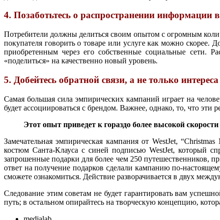
4. Позаботьтесь о распространении информации в
Потребители должны делиться своим опытом с огромным количе
покупателя говорить о товаре или услуге как можно скорее. Д
приобретенным через его собственные социальные сети. Ра
«поделиться» на качественно новый уровень.
5. Добейтесь обратной связи, а не только интереса
Самая большая сила эмпирических кампаний играет на челов
будет ассоциироваться с брендом. Важнее, однако, то, что эти
Этот опыт приведет к гораздо более высокой скорости 
Замечательная эмпирическая кампания от WestJet, “Christmas
костюм Санта-Клауса с синей подписью WestJet, который сп
запрошенные подарки для более чем 250 путешественников, пр
ответ на получение подарков сделали кампанию по-настоящем
сможете ознакомиться. Действие разворачивается в двух между
Следование этим советам не будет гарантировать вам успешно
путь; в остальном опирайтесь на творческую концепцию, кото
medialab