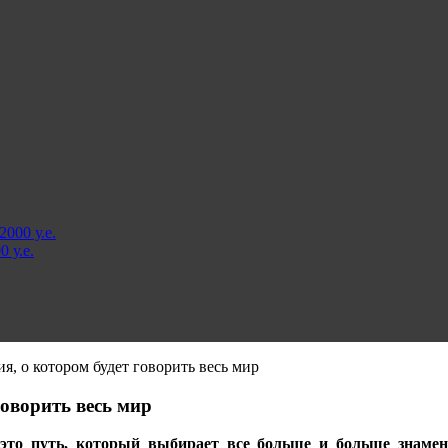
000 у.е.
 у.е.
ия, о котором будет говорить весь мир
говорить весь мир
 это путь, который выбирает все больше и больше знаме