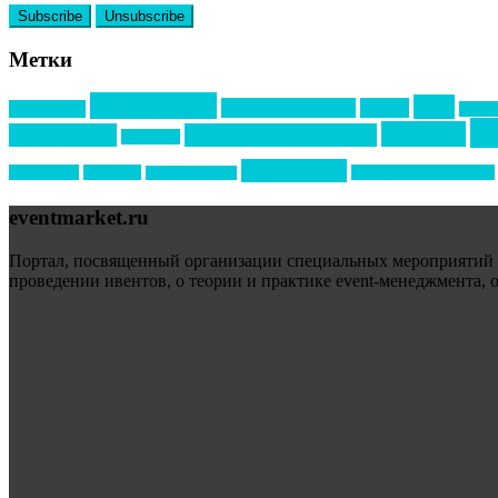
Метки
event премия
mice
global event forum
horeca
event-прорыв
PR в с
ин
выставки
мероприятия
выездные мероприятия
ведомости
образование
подрядчиков
новый год
организация мероприятий
новый год экспо
eventmarket.ru
Портал, посвященный организации специальных мероприятий (sp
проведении ивентов, о теории и практике event-менеджмента, 