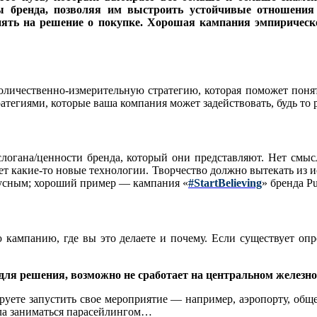
ы бренда, позволяя им выстроить устойчивые отношения 
иять на решение о покупке. Хорошая кампания эмпиричес
количественно-измерительную стратегию, которая поможет поня
тегиями, которые ваша компания может задействовать, будь то р
логана/ценности бренда, который они представляют. Нет смыс
ует какие-то новые технологии. Творчество должно вытекать из и
вкусным; хороший пример — кампания «
#StartBelieving
» бренда P
ю кампанию, где вы это делаете и почему. Если существует оп
для решения, возможно не сработает на центральном железно
руете запустить свое мероприятие — например, аэропорту, обще
сла заниматься парасейлингом…