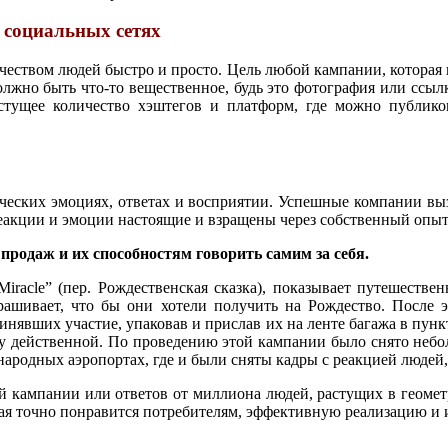
 социальных сетях
ством людей быстро и просто. Цель любой кампании, которая в
олжно быть что-то вещественное, будь это фотография или ссыл
стущее количество хэштегов и платформ, где можно публико
еческих эмоциях, ответах и восприятии. Успешные компании вы
 реакции и эмоции настоящие и взращены через собственный опыт
продаж и их способностям говорить самим за себя.
 Miracle” (пер. Рождественская сказка), показывает путешестве
рашивает, что бы они хотели получить на Рождество. После э
инявших участие, упаковав и прислав их на ленте багажа в пун
у действенной. По проведению этой кампании было снято небол
народных аэропортах, где и были сняты кадры с реакцией людей,
й кампании или ответов от миллиона людей, растущих в геомет
рая точно понравится потребителям, эффективную реализацию и 