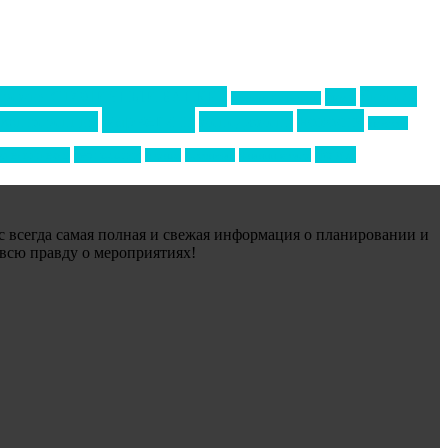
Премия СТОЛИЧНЫЙ БАНКЕТ
бизнес-
акмр
Премия Созвездие
маркетинг
новости
конференция
менеджмент
новости
технологии
форум
ртивный ивент
туризм
фестиваль
филипп котлер
ас всегда самая полная и свежая информация о планировании и
 всю правду о мероприятиях!