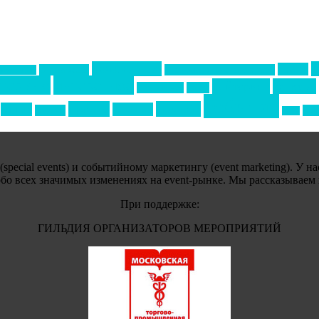
Золотой пазл
НАОМ
Top marketing
Информационное партнерство
екторе B2B
тервью
интересное
кейтеринг
конкурс
интурмаркет
кейсы
события
премия
свадьбы
отдых
реклама
подарки
спо
сочи
ecial events) и событийному маркетингу (event marketing). У н
обо всех значимых изменениях на event-рынке. Мы рассказываем
При поддержке:
ГИЛЬДИЯ ОРГАНИЗАТОРОВ МЕРОПРИЯТИЙ