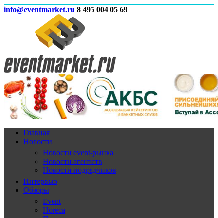
info@eventmarket.ru
8 495 004 05 69
Главная
Новости
Новости event-рынка
Новости агентств
Новости подрядчиков
Интервью
Обзоры
Event
Horeca