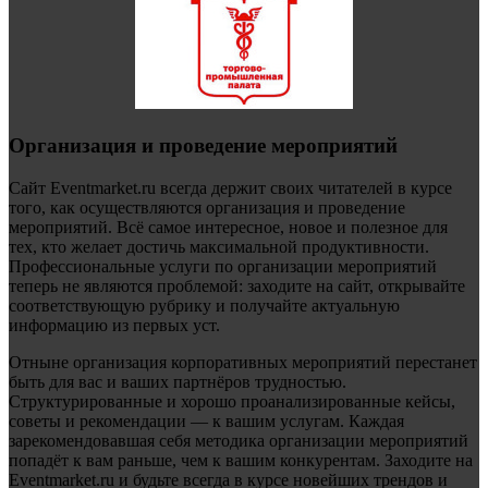
Организация и проведение мероприятий
Сайт Eventmarket.ru всегда держит своих читателей в курсе
того, как осуществляются организация и проведение
мероприятий. Всё самое интересное, новое и полезное для
тех, кто желает достичь максимальной продуктивности.
Профессиональные услуги по организации мероприятий
теперь не являются проблемой: заходите на сайт, открывайте
соответствующую рубрику и получайте актуальную
информацию из первых уст.
Отныне организация корпоративных мероприятий перестанет
быть для вас и ваших партнёров трудностью.
Структурированные и хорошо проанализированные кейсы,
советы и рекомендации — к вашим услугам. Каждая
зарекомендовавшая себя методика организации мероприятий
попадёт к вам раньше, чем к вашим конкурентам. Заходите на
Eventmarket.ru и будьте всегда в курсе новейших трендов и