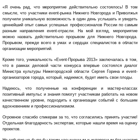
«Я очень рад, что мероприятие действительно состоялось! В том
смысле, что участники event-рынка Нижнего Новгорода и Приволжья
получили уникальную возможность в один день услышать и увидеть
ценнейший опыт самых успешных профессионалов России по самым
разным направления event-отрасли. На мой взгляд, мероприятие
можно назвать действительно прорывом для Нижнего Новгорода.
Прорывом, прежде всего в умах и сердцах специалистов в области
организации мероприятий.
Кроме того, уникальность «Event-Прорыва 2013» заключалась в том,
что в рамках деловой части конкурса впервые состоялся диалог
Министра культуры Нижегородской области Сергея Горина и event-
организаторов города, который, надеемся, будет иметь свои плоды.
Надеюсь, что полученные на конференции и мастер-классах
позитивный импульс и знания помогут участникам работать на новом
качественном уровне, подходить к организации событий с большим
вдохновением и профессионализмом.
Огромное спасибо спикерам за то, что согласились принять участие!
Отдельная благодарность экспертам, которые нашли время на оценку
проектов.
Но событие не было бы таким насыщенным и интересным без участия