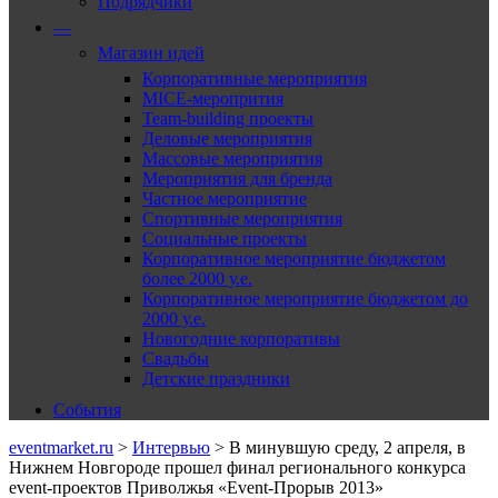
Подрядчики
—
Магазин идей
Корпоративные мероприятия
MICE-меропрития
Team-building проекты
Деловые мероприятия
Массовые мероприятия
Мероприятия для бренда
Частное мероприятие
Спортивные мероприятия
Социальные проекты
Корпоративное мероприятие бюджетом
более 2000 у.е.
Корпоративное мероприятие бюджетом до
2000 у.е.
Новогодние корпоративы
Свадьбы
Детские праздники
События
eventmarket.ru
>
Интервью
>
В минувшую среду, 2 апреля, в
Нижнем Новгороде прошел финал регионального конкурса
event-проектов Приволжья «Event-Прорыв 2013»