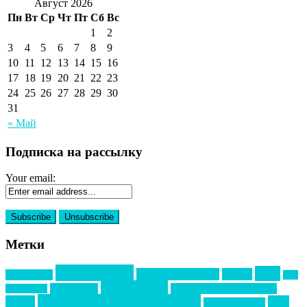
Август 2026
Пн
Вт
Ср
Чт
Пт
Сб
Вс
1
2
3
4
5
6
7
8
9
10
11
12
13
14
15
16
17
18
19
20
21
22
23
24
25
26
27
28
29
30
31
« Май
Подписка на рассылку
Your email:
Метки
event премия
mice
global event forum
horeca
event-прорыв
PR в
Золотой пазл
Top marketing
Информационное партнерство
секторе B2B
Премия СТОЛИЧНЫЙ БАНКЕТ
НАОМ
акмр
Премия Созвездие