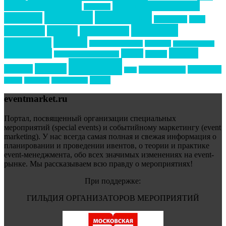
бизнес-мероприятия
выездные мероприятия
ведомости
интервью
интересное
выставки
интурмаркет
кейсы
маркетинг
кейтеринг
конкурс
конференция
новости
менеджмент
новости подрядчиков
новый год
новый год экспо
премия
образование
отдых
подарки
организация мероприятий
события
свадьбы
реклама
технологии
спортивный ивент
сочи
форум
туризм
фестиваль
филипп котлер
eventmarket.ru
Портал, посвященный организации специальных
мероприятий (special events) и событийному маркетингу (event
marketing). У нас всегда самая полная и свежая информация о
планировании и проведении ивентов, о теории и практике
event-менеджмента, обо всех значимых изменениях на event-
рынке. Мы рассказываем всю правду о мероприятиях!
При поддержке:
ГИЛЬДИЯ ОРГАНИЗАТОРОВ МЕРОПРИЯТИЙ