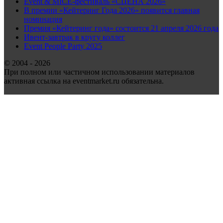
Event & MICE-фестиваль «СЦЕНА 2026»
В премии «Кейтеринг Года 2026» появится главная
номинация
Премия «Кейтеринг года» состоится 21 апреля 2026 года
Ивент-завтрак в кругу коллег
Event People Party 2025
© 2004 - 2026
При полном или частичном использовании материалов
активная ссылка на eventmarket.ru обязательна.