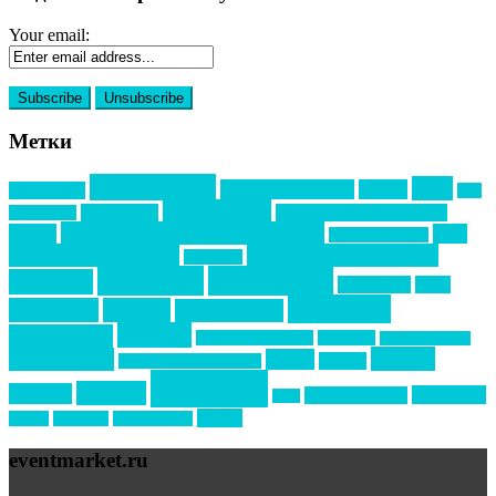
Your email:
Метки
event премия
mice
global event forum
horeca
event-прорыв
PR в
Золотой пазл
Top marketing
Информационное партнерство
секторе B2B
Премия СТОЛИЧНЫЙ БАНКЕТ
НАОМ
акмр
Премия Созвездие
бизнес-мероприятия
выездные мероприятия
ведомости
интервью
интересное
выставки
интурмаркет
кейсы
маркетинг
кейтеринг
конкурс
конференция
новости
менеджмент
новости подрядчиков
новый год
новый год экспо
премия
образование
отдых
подарки
организация мероприятий
события
свадьбы
реклама
технологии
спортивный ивент
сочи
форум
туризм
фестиваль
филипп котлер
eventmarket.ru