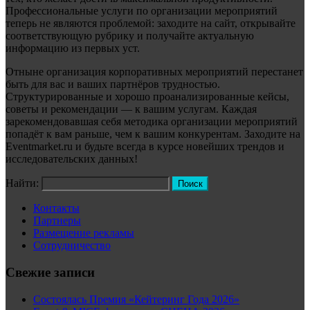
Профессиональные услуги по организации мероприятий
теперь не являются проблемой: заходите на сайт, открывайте
соответствующую рубрику и получайте актуальную
информацию из первых уст.
Отныне организация корпоративных мероприятий перестанет
быть для вас и ваших партнёров трудностью.
Структурированные и хорошо проанализированные кейсы,
советы и рекомендации — к вашим услугам. Каждая
зарекомендовавшая себя методика организации мероприятий
попадёт к вам раньше, чем к вашим конкурентам. Заходите на
Eventmarket.ru и будьте всегда в курсе новейших трендов и
исследовательских данных!
Найти:
Контакты
Партнеры
Размещение рекламы
Сотрудничество
Свежие записи
Состоялась Премия «Кейтеринг Года 2026»