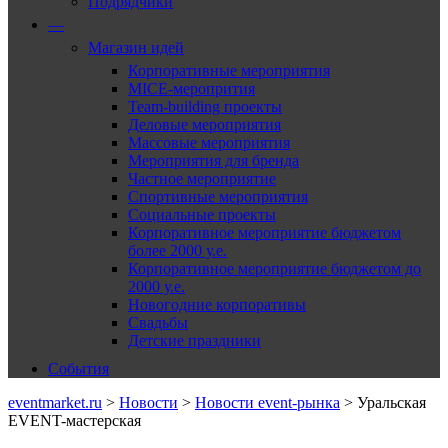
Подрядчики
—
Магазин идей
Корпоративные мероприятия
MICE-меропрития
Team-building проекты
Деловые мероприятия
Массовые мероприятия
Мероприятия для бренда
Частное мероприятие
Спортивные мероприятия
Социальные проекты
Корпоративное мероприятие бюджетом
более 2000 у.е.
Корпоративное мероприятие бюджетом до
2000 у.е.
Новогодние корпоративы
Свадьбы
Детские праздники
События
eventmarket.ru
>
Новости
>
Новости event-рынка
>
Уральская
EVENT-мастерская