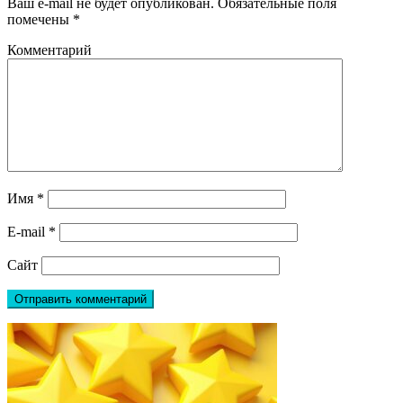
Ваш e-mail не будет опубликован.
Обязательные поля
помечены
*
Комментарий
Имя
*
E-mail
*
Сайт