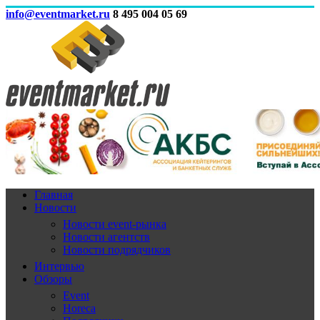
info@eventmarket.ru
8 495 004 05 69
Главная
Новости
Новости event-рынка
Новости агентств
Новости подрядчиков
Интервью
Обзоры
Event
Horeca