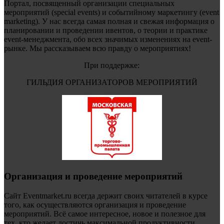
Портал, посвященный организации специальных
мероприятий (special events) и событийному маркетингу (event
marketing). У нас всегда самая полная и свежая информация о
планировании и проведении ивентов, о теории и практике
event-менеджмента, обо всех значимых изменениях на event-
рынке. Мы рассказываем всю правду о мероприятиях!
При поддержке:
ГИЛЬДИЯ ОРГАНИЗАТОРОВ МЕРОПРИЯТИЙ
Организация и проведение мероприятий
Сайт Eventmarket.ru всегда держит своих читателей в курсе
того, как осуществляются организация и проведение
мероприятий. Всё самое интересное, новое и полезное для
тех, кто желает достичь максимальной продуктивности.