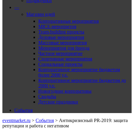
Подрядчики
—
Магазин идей
Корпоративные мероприятия
MICE-меропрития
Team-building проекты
Деловые мероприятия
Массовые мероприятия
Мероприятия для бренда
Частное мероприятие
Спортивные мероприятия
Социальные проекты
Корпоративное мероприятие бюджетом
более 2000 у.е.
Корпоративное мероприятие бюджетом до
2000 у.е.
Новогодние корпоративы
Свадьбы
Детские праздники
События
eventmarket.ru
>
События
>
Антикризисный PR-2019: защита
репутации и работа с негативом