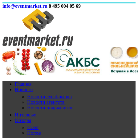
info@eventmarket.ru
8 495 004 05 69
Главная
Новости
Новости event-рынка
Новости агентств
Новости подрядчиков
Интервью
Обзоры
Event
Horeca