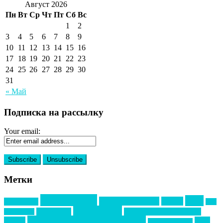
Август 2026
Пн
Вт
Ср
Чт
Пт
Сб
Вс
1
2
3
4
5
6
7
8
9
10
11
12
13
14
15
16
17
18
19
20
21
22
23
24
25
26
27
28
29
30
31
« Май
Подписка на рассылку
Your email:
Метки
event премия
mice
global event forum
horeca
event-прорыв
PR в
Золотой пазл
Top marketing
Информационное партнерство
секторе B2B
Премия СТОЛИЧНЫЙ БАНКЕТ
НАОМ
акмр
Премия Созвездие