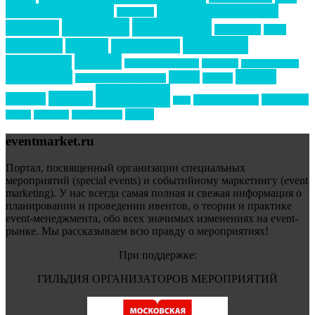
бизнес-мероприятия
выездные мероприятия
ведомости
интервью
интересное
выставки
интурмаркет
кейсы
маркетинг
кейтеринг
конкурс
конференция
новости
менеджмент
новости подрядчиков
новый год
новый год экспо
премия
образование
отдых
подарки
организация мероприятий
события
свадьбы
реклама
технологии
спортивный ивент
сочи
форум
туризм
фестиваль
филипп котлер
eventmarket.ru
Портал, посвященный организации специальных
мероприятий (special events) и событийному маркетингу (event
marketing). У нас всегда самая полная и свежая информация о
планировании и проведении ивентов, о теории и практике
event-менеджмента, обо всех значимых изменениях на event-
рынке. Мы рассказываем всю правду о мероприятиях!
При поддержке:
ГИЛЬДИЯ ОРГАНИЗАТОРОВ МЕРОПРИЯТИЙ