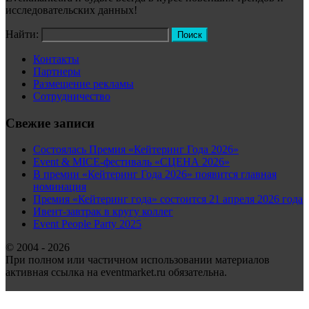
исследовательских данных!
Найти:
Контакты
Партнеры
Размещение рекламы
Сотрудничество
Свежие записи
Состоялась Премия «Кейтеринг Года 2026»
Event & MICE-фестиваль «СЦЕНА 2026»
В премии «Кейтеринг Года 2026» появится главная
номинация
Премия «Кейтеринг года» состоится 21 апреля 2026 года
Ивент-завтрак в кругу коллег
Event People Party 2025
© 2004 - 2026
При полном или частичном использовании материалов
активная ссылка на eventmarket.ru обязательна.