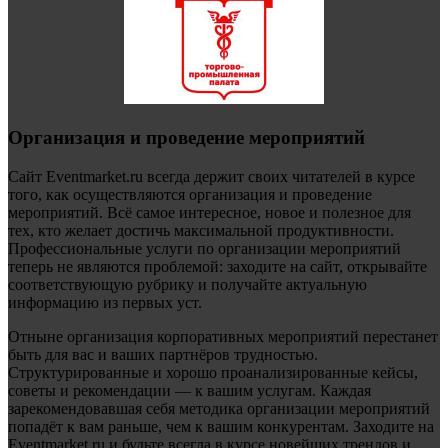
Организация и проведение мероприятий
Сайт Eventmarket.ru всегда держит своих читателей в курсе
того, как осуществляются организация и проведение
мероприятий. Всё самое интересное, новое и полезное для
тех, кто желает достичь максимальной продуктивности.
Профессиональные услуги по организации мероприятий
теперь не являются проблемой: заходите на сайт, открывайте
соответствующую рубрику и получайте актуальную
информацию из первых уст.
Отныне организация корпоративных мероприятий перестанет
быть для вас и ваших партнёров трудностью.
Структурированные и хорошо проанализированные кейсы,
советы и рекомендации — к вашим услугам. Каждая
зарекомендовавшая себя методика организации мероприятий
попадёт к вам раньше, чем к вашим конкурентам. Заходите на
Eventmarket.ru и будьте всегда в курсе новейших трендов и