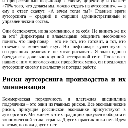
и прогрессивный шеф-повар к своему директору и скажет:
«70% того, что делаем мы, можно отдать на аутсорсинг», — а
ему в ответ скажут: «А зачем тогда ты?» Главные враги
аутсорсинга – средний и старший административный и
управленческий состав.
Они беспокоятся, не за компанию, а за себя. Не винить же их
за это? Директорам и владельцами общепита необходимо
понять, что шеф-повар – это не тот, кто готовит, а тот, кто
отвечает за конечный вкус. Но шеф-повара существуют в
сегодняшних реалиях и не хотят рисковать. Я знаю одного
бренд-шефа довольно крупной ресторанной сети. После всех
наших с ним многомесячных проработок меню, он предложил
аутсорсинг своему начальству и потерял работу.
Риски аутсорсинга производства и их
минимизация
Коммерческая порядочность и платежная дисциплина
подрядчика – это одни из главных рисков. Все экономические
риски, присущие российской экономике присутствуют в
аутсорсинге. Мы живем в этих традициях документооборота и
экономической этике страны. Других практик пока нет. Идем
к этому, но пока других нет.