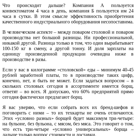
Что происходит дальше? Компания А пользуется
конвектоматом 4 часа в день, компания Б пользуется им 24
часа в сутки. В этом смысле эффективность приобретения
качественного индустриального оборудования несопоставима.
В человеческом аспекте – между поваром столовой и поваром
производства нет большой разницы. Ни профессиональной,
никакой другой. Разница только в том, что один вырабатывает
100-150 кг в смену, а другой тонну. И доля зарплаты на
единицу произведенной продукции очевидна ниже в
производстве в разы.
Если у вас в килограмме «столовской» еды – минимум 40-45
рублей заработной платы, то в производстве таких цифр,
конечно, нет, и быть не может. Если задаться вопросом – в
скольких столовых сегодня в ассортименте имеется борщ,
ответят – во всех. Я допускаю, что 60% предприятий прямо
сегодня фактически предлагают борщ.
Я вас уверяю, что если собрать всех их бренд-шефов и
поговорить с ними – то их техкарты не очень отличаются.
Этих «условно разных» борщей будет максимум три-четыре:
на бульоне, без бульона, с мясом, без мяса. Это говорит о том,
что есть три-четыре «условно универсальных» борща –
дальше только вопрос стоимости и доставки.