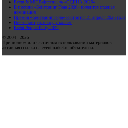
Event & MICE-фестиваль «СЦЕНА 2026»
В премии «Кейтеринг Года 2026» появится главная
номинация
Премия «Кейтеринг года» состоится 21 апреля 2026 года
Ивент-завтрак в кругу коллег
Event People Party 2025
© 2004 - 2026
При полном или частичном использовании материалов
активная ссылка на eventmarket.ru обязательна.