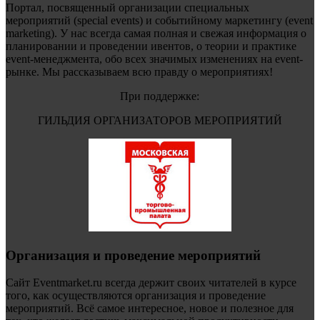
Портал, посвященный организации специальных
мероприятий (special events) и событийному маркетингу (event
marketing). У нас всегда самая полная и свежая информация о
планировании и проведении ивентов, о теории и практике
event-менеджмента, обо всех значимых изменениях на event-
рынке. Мы рассказываем всю правду о мероприятиях!
При поддержке:
ГИЛЬДИЯ ОРГАНИЗАТОРОВ МЕРОПРИЯТИЙ
Организация и проведение мероприятий
Сайт Eventmarket.ru всегда держит своих читателей в курсе
того, как осуществляются организация и проведение
мероприятий. Всё самое интересное, новое и полезное для