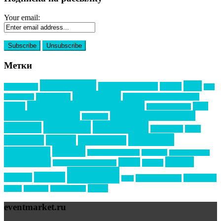
Your email:
Метки
event премия
mice
global event forum
horeca
event-прорыв
PR в
Золотой пазл
Top marketing
Информационное партнерство
секторе B2B
Премия СТОЛИЧНЫЙ БАНКЕТ
НАОМ
акмр
Премия Созвездие
бизнес-мероприятия
выездные мероприятия
ведомости
интервью
интересное
выставки
интурмаркет
кейсы
маркетинг
кейтеринг
конкурс
конференция
новости
менеджмент
новости подрядчиков
новый год
новый год экспо
премия
образование
отдых
подарки
организация мероприятий
события
свадьбы
реклама
технологии
спортивный ивент
сочи
форум
туризм
фестиваль
филипп котлер
eventmarket.ru