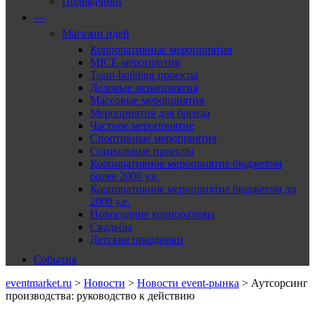
Подрядчики
—
Магазин идей
Корпоративные мероприятия
MICE-меропрития
Team-building проекты
Деловые мероприятия
Массовые мероприятия
Мероприятия для бренда
Частное мероприятие
Спортивные мероприятия
Социальные проекты
Корпоративное мероприятие бюджетом
более 2000 у.е.
Корпоративное мероприятие бюджетом до
2000 у.е.
Новогодние корпоративы
Свадьбы
Детские праздники
События
eventmarket.ru
>
Новости
>
Новости event-рынка
>
Аутсорсинг
производства: руководство к действию