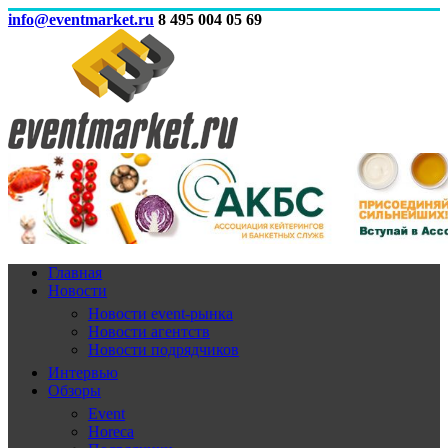
info@eventmarket.ru
8 495 004 05 69
Главная
Новости
Новости event-рынка
Новости агентств
Новости подрядчиков
Интервью
Обзоры
Event
Horeca