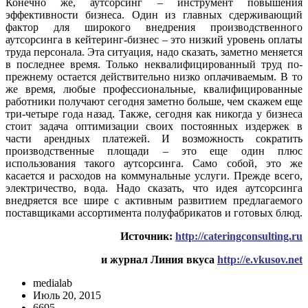
Конечно же, аутсорсинг – инструмент повышения
эффективности бизнеса. Один из главных сдерживающий
фактор для широкого внедрения производственного
аутсорсинга в кейтеринг-бизнес – это низкий уровень оплаты
труда персонала. Эта ситуация, надо сказать, заметно меняется
в последнее время. Только неквалифицированный труд по-
прежнему остается действительно низко оплачиваемым. В то
же время, любые профессиональные, квалифицированные
работники получают сегодня заметно больше, чем скажем еще
три-четыре года назад. Также, сегодня как никогда у бизнеса
стоит задача оптимизации своих постоянных издержек в
части арендных платежей. И возможность сократить
производственные площади – это еще один плюс
использования такого аутсорсинга. Само собой, это же
касается и расходов на коммунальные услуги. Прежде всего,
электричество, вода. Надо сказать, что идея аутсорсинга
внедряется все шире с активным развитием предлагаемого
поставщиками ассортимента полуфабрикатов и готовых блюд.
Источник:
http://cateringconsulting.ru
и журнал Линия вкуса
http://e.vkusov.net
medialab
Июль 20, 2015
6695