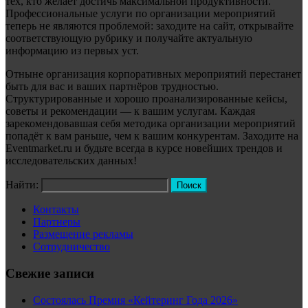
тех, кто желает достичь максимальной продуктивности.
Профессиональные услуги по организации мероприятий
теперь не являются проблемой: заходите на сайт, открывайте
соответствующую рубрику и получайте актуальную
информацию из первых уст.
Отныне организация корпоративных мероприятий перестанет
быть для вас и ваших партнёров трудностью.
Структурированные и хорошо проанализированные кейсы,
советы и рекомендации — к вашим услугам. Каждая
зарекомендовавшая себя методика организации мероприятий
попадёт к вам раньше, чем к вашим конкурентам. Заходите на
Eventmarket.ru и будьте всегда в курсе новейших трендов и
исследовательских данных!
Найти:
Контакты
Партнеры
Размещение рекламы
Сотрудничество
Свежие записи
Состоялась Премия «Кейтеринг Года 2026»