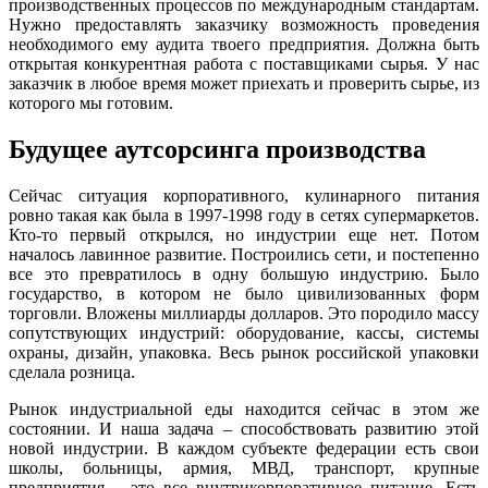
производственных процессов по международным стандартам.
Нужно предоставлять заказчику возможность проведения
необходимого ему аудита твоего предприятия. Должна быть
открытая конкурентная работа с поставщиками сырья. У нас
заказчик в любое время может приехать и проверить сырье, из
которого мы готовим.
Будущее аутсорсинга производства
Сейчас ситуация корпоративного, кулинарного питания
ровно такая как была в 1997-1998 году в сетях супермаркетов.
Кто-то первый открылся, но индустрии еще нет. Потом
началось лавинное развитие. Построились сети, и постепенно
все это превратилось в одну большую индустрию. Было
государство, в котором не было цивилизованных форм
торговли. Вложены миллиарды долларов. Это породило массу
сопутствующих индустрий: оборудование, кассы, системы
охраны, дизайн, упаковка. Весь рынок российской упаковки
сделала розница.
Рынок индустриальной еды находится сейчас в этом же
состоянии. И наша задача – способствовать развитию этой
новой индустрии. В каждом субъекте федерации есть свои
школы, больницы, армия, МВД, транспорт, крупные
предприятия – это все внутрикорпоративное питание. Есть