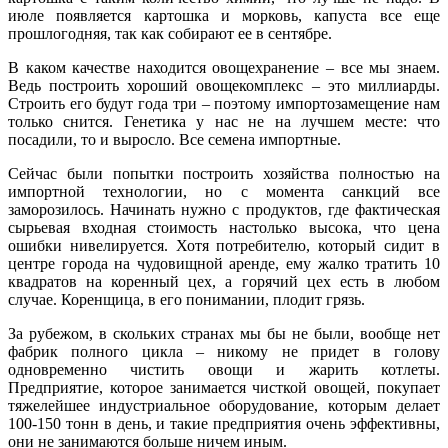
июле появляется картошка и морковь, капуста все еще
прошлогодняя, так как собирают ее в сентябре.
В каком качестве находится овощехранение – все мы знаем.
Ведь построить хороший овощекомплекс – это миллиарды.
Строить его будут года три – поэтому импортозамещение нам
только снится. Генетика у нас не на лучшем месте: что
посадили, то и выросло. Все семена импортные.
Сейчас были попытки построить хозяйства полностью на
импортной технологии, но с момента санкций все
заморозилось. Начинать нужно с продуктов, где фактическая
сырьевая входная стоимость настолько высока, что цена
ошибки нивелируется. Хотя потребителю, который сидит в
центре города на чудовищной аренде, ему жалко тратить 10
квадратов на коренный цех, а горячий цех есть в любом
случае. Коренщица, в его понимании, плодит грязь.
За рубежом, в скольких странах мы бы не были, вообще нет
фабрик полного цикла – никому не придет в голову
одновременно чистить овощи и жарить котлеты.
Предприятие, которое занимается чисткой овощей, покупает
тяжелейшее индустриальное оборудование, которым делает
100-150 тонн в день, и такие предприятия очень эффективны,
они не занимаются больше ничем иным.