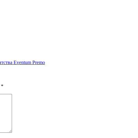
нтства Eventum Premo
ы
*