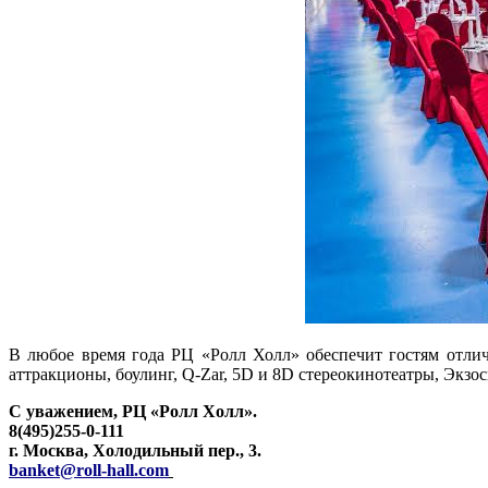
В любое время года РЦ «Ролл Холл» обеспечит гостям отли
аттракционы, боулинг, Q-Zar, 5D и 8D стереокинотеатры, Экзос
С уважением, РЦ «Ролл Холл».
8(495)255-0-111
г. Москва, Холодильный пер., 3.
banket@roll-hall.com