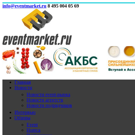
info@eventmarket.ru
8 495 004 05 69
Главная
Новости
Новости event-рынка
Новости агентств
Новости подрядчиков
Интервью
Обзоры
Event
Horeca