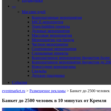
Подрядчики
—
Магазин идей
Корпоративные мероприятия
MICE-меропрития
Team-building проекты
Деловые мероприятия
Массовые мероприятия
Мероприятия для бренда
Частное мероприятие
Спортивные мероприятия
Социальные проекты
Корпоративное мероприятие бюджетом более 2
Корпоративное мероприятие бюджетом до 2000
Новогодние корпоративы
Свадьбы
Детские праздники
События
eventmarket.ru
>
Размещение рекламы
>
Банкет до 2500 человек
Банкет до 2500 человек в 10 минутах от Кремля