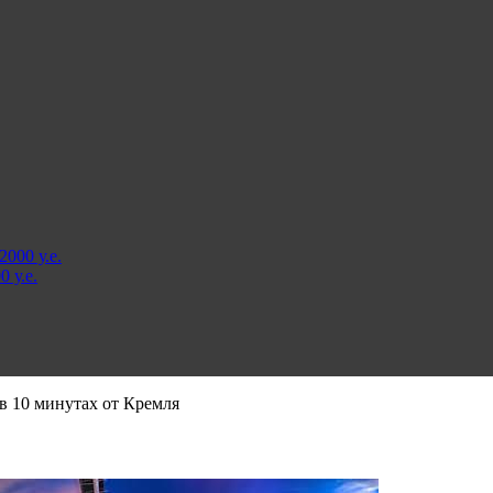
000 у.е.
 у.е.
 в 10 минутах от Кремля