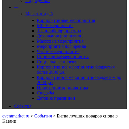
Подрядчики
—
Магазин идей
Корпоративные мероприятия
MICE-меропрития
Team-building проекты
Деловые мероприятия
Массовые мероприятия
Мероприятия для бренда
Частное мероприятие
Спортивные мероприятия
Социальные проекты
Корпоративное мероприятие бюджетом
более 2000 у.е.
Корпоративное мероприятие бюджетом до
2000 у.е.
Новогодние корпоративы
Свадьбы
Детские праздники
События
eventmarket.ru
>
События
>
Битва лучших поваров снова в
Казани