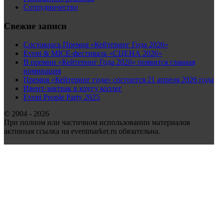
Сотрудничество
Свежие записи
Состоялась Премия «Кейтеринг Года 2026»
Event & MICE-фестиваль «СЦЕНА 2026»
В премии «Кейтеринг Года 2026» появится главная
номинация
Премия «Кейтеринг года» состоится 21 апреля 2026 года
Ивент-завтрак в кругу коллег
Event People Party 2025
© 2004 - 2026
При полном или частичном использовании материалов
активная ссылка на eventmarket.ru обязательна.