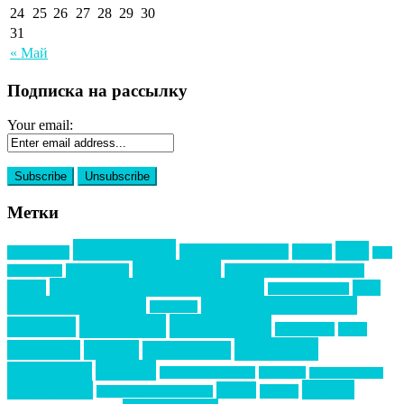
24
25
26
27
28
29
30
31
« Май
Подписка на рассылку
Your email:
Метки
event премия
mice
global event forum
horeca
event-прорыв
PR в
Золотой пазл
Top marketing
Информационное партнерство
секторе B2B
Премия СТОЛИЧНЫЙ БАНКЕТ
НАОМ
акмр
Премия Созвездие
бизнес-мероприятия
выездные мероприятия
ведомости
интервью
интересное
выставки
интурмаркет
кейсы
маркетинг
кейтеринг
конкурс
конференция
новости
менеджмент
новости подрядчиков
новый год
новый год экспо
премия
образование
отдых
подарки
организация мероприятий