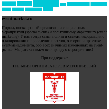
события
свадьбы
реклама
технологии
спортивный ивент
сочи
форум
туризм
фестиваль
филипп котлер
eventmarket.ru
Портал, посвященный организации специальных
мероприятий (special events) и событийному маркетингу (event
marketing). У нас всегда самая полная и свежая информация о
планировании и проведении ивентов, о теории и практике
event-менеджмента, обо всех значимых изменениях на event-
рынке. Мы рассказываем всю правду о мероприятиях!
При поддержке:
ГИЛЬДИЯ ОРГАНИЗАТОРОВ МЕРОПРИЯТИЙ