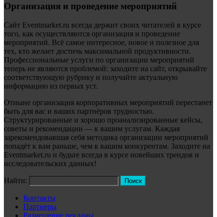
Организация и проведение мероприятий
Сайт Eventmarket.ru всегда держит своих читателей в курсе
того, как осуществляются организация и проведение
мероприятий. Всё самое интересное, новое и полезное для
тех, кто желает достичь максимальной продуктивности.
Профессиональные услуги по организации мероприятий
теперь не являются проблемой: заходите на сайт, открывайте
соответствующую рубрику и получайте актуальную
информацию из первых уст.
Отныне организация корпоративных мероприятий перестанет
быть для вас и ваших партнёров трудностью.
Структурированные и хорошо проанализированные кейсы,
советы и рекомендации — к вашим услугам. Каждая
зарекомендовавшая себя методика организации мероприятий
попадёт к вам раньше, чем к вашим конкурентам. Заходите на
Eventmarket.ru и будьте всегда в курсе новейших трендов и
исследовательских данных!
Найти:
Контакты
Партнеры
Размещение рекламы