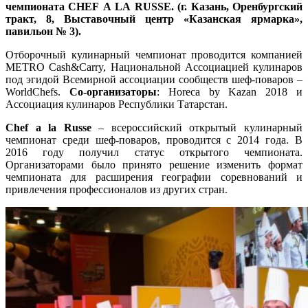
чемпионата
CHEF
A
LA
RUSSE
. (г. Казань, Оренбургский
тракт, 8, Выставочный центр «Казанская ярмарка»,
павильон № 3).
Отборочный кулинарный чемпионат проводится компанией
METRO Cash&Carry, Национальной Ассоциацией кулинаров
под эгидой Всемирной ассоциации сообществ шеф-поваров –
WorldChefs.
Со-организаторы
: Horeca by Kazan 2018 и
Ассоциация кулинаров Республики Татарстан.
Сhef a la Russe
– всероссийский открытый кулинарный
чемпионат среди шеф-поваров, проводится с 2014 года. В
2016 году получил статус открытого чемпионата.
Организаторами было принято решение изменить формат
чемпионата для расширения географии соревнований и
привлечения профессионалов из других стран.