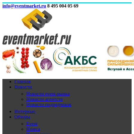
info@eventmarket.ru
8 495 004 05 69
Главная
Новости
Новости event-рынка
Новости агентств
Новости подрядчиков
Интервью
Обзоры
Event
Horeca