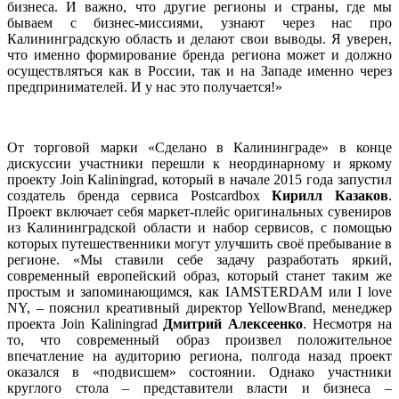
бизнеса. И важно, что другие регионы и страны, где мы
бываем с бизнес-миссиями, узнают через нас про
Калининградскую область и делают свои выводы. Я уверен,
что именно формирование бренда региона может и должно
осуществляться как в России, так и на Западе именно через
предпринимателей. И у нас это получается!»
От торговой марки «Сделано в Калининграде» в конце
дискуссии участники перешли к неординарному и яркому
проекту Join Kaliningrad, который в начале 2015 года запустил
создатель бренда сервиса Postcardbox
Кирилл Казаков
.
Проект включает себя маркет-плейс оригинальных сувениров
из Калининградской области и набор сервисов, с помощью
которых путешественники могут улучшить своё пребывание в
регионе. «Мы ставили себе задачу разработать яркий,
современный европейский образ, который станет таким же
простым и запоминающимся, как IAMSTERDAM или I love
NY, – пояснил креативный директор YellowBrand, менеджер
проекта Join Kaliningrad
Дмитрий Алексеенко
. Несмотря на
то, что современный образ произвел положительное
впечатление на аудиторию региона, полгода назад проект
оказался в «подвисшем» состоянии. Однако участники
круглого стола – представители власти и бизнеса –