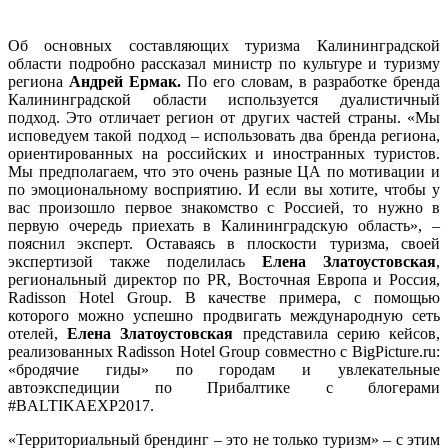
Об основных составляющих туризма Калининградской
области подробно рассказал министр по культуре и туризму
региона
Андрей Ермак.
По его словам, в разработке бренда
Калининградской области используется дуалистичный
подход. Это отличает регион от других частей страны. «Мы
исповедуем такой подход – использовать два бренда региона,
ориентированных на российских и иностранных туристов.
Мы предполагаем, что это очень разные ЦА по мотивации и
по эмоциональному восприятию. И если вы хотите, чтобы у
вас произошло первое знакомство с Россией, то нужно в
первую очередь приехать в Калининградскую область», –
пояснил эксперт. Оставаясь в плоскости туризма, своей
экспертизой также поделилась
Елена Златоустовская
,
региональный директор по PR, Восточная Европа и Россия,
Radisson Hotel Group. В качестве примера, с помощью
которого можно успешно продвигать международную сеть
отелей,
Елена Златоустовская
представила серию кейсов,
реализованных Radisson Hotel Group совместно с BigPicture.ru:
«бродячие гиды» по городам и увлекательные
автоэкспедиции по Прибалтике с блогерами
#BALTIKAEXP2017.
«Территориальный брендинг – это не только туризм» – с этим