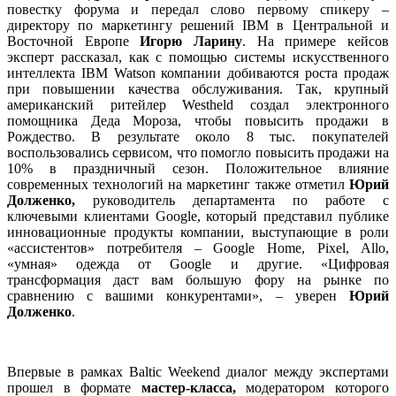
повестку форума и передал слово первому спикеру –
директору по маркетингу решений IBM в Центральной и
Восточной Европе
Игорю Ларину
. На примере кейсов
эксперт рассказал, как с помощью системы искусственного
интеллекта IBM Watson компании добиваются роста продаж
при повышении качества обслуживания. Так, крупный
американский ритейлер Westheld создал электронного
помощника Деда Мороза, чтобы повысить продажи в
Рождество. В результате около 8 тыс. покупателей
воспользовались сервисом, что помогло повысить продажи на
10% в праздничный сезон. Положительное влияние
современных технологий на маркетинг также отметил
Юрий
Долженко,
руководитель департамента по работе с
ключевыми клиентами Google, который представил публике
инновационные продукты компании, выступающие в роли
«ассистентов» потребителя – Google Home, Pixel, Allo,
«умная» одежда от Google и другие. «Цифровая
трансформация даст вам большую фору на рынке по
сравнению с вашими конкурентами», – уверен
Юрий
Долженко
.
Впервые в рамках Baltic Weekend диалог между экспертами
прошел в формате
мастер-класса,
модератором которого