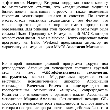
эффективно».
Надежда Егорова
поддержала своего коллегу
по мастер-классу, отметив, что «традиционная медийная
бизнес-модель испытывает стресс», а также поделилась
секретами монетизации каналов в соцсетях. По итогам
мастер-класса участники столкнулись с тем фактом, что
многие практики до сих пор не имеют профильного
образования. Для решения этой проблемы в этом году была
создана Школа Продвинутых Коммуникаций MACS, которая
откроет свои двери 19 мая в Москве. Новую образовательную
программу на Baltic Weekend представила директор по
маркетингу и коммуникациям MACS
Анастасия Маскаева
.
Во второй половине деловой программы форума под
руководством Ассоциации менеджеров состоялся круглый
стол на тему «
GR-эффективность: технологии,
инструменты, кейсы
». Модераторами круглого стола
выступили исполнительный директор Ассоциации
менеджеров
Вячеслав Евсеев
и вице-президент по
корпоративным отношениям «Яндекс», сопредседатель
Комитета по отношениям с органами власти Ассоциации
менеджеров
Марина Амелина
. «Без активной позиции GR-
сообщества невозможен рост защищенности корпоративного
сектора и построение прозрачности взаимодействия бизнеса и