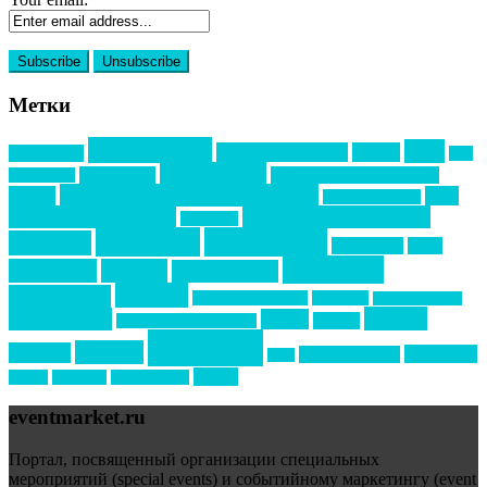
Метки
event премия
mice
global event forum
horeca
event-прорыв
PR в
Золотой пазл
Top marketing
Информационное партнерство
секторе B2B
Премия СТОЛИЧНЫЙ БАНКЕТ
НАОМ
акмр
Премия Созвездие
бизнес-мероприятия
выездные мероприятия
ведомости
интервью
интересное
выставки
интурмаркет
кейсы
маркетинг
кейтеринг
конкурс
конференция
новости
менеджмент
новости подрядчиков
новый год
новый год экспо
премия
образование
отдых
подарки
организация мероприятий
события
свадьбы
реклама
технологии
спортивный ивент
сочи
форум
туризм
фестиваль
филипп котлер
eventmarket.ru
Портал, посвященный организации специальных
мероприятий (special events) и событийному маркетингу (event