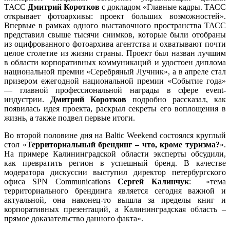
ТАСС
Дмитрий Коротков
с докладом «Главные кадры. ТАСС
открывает фотоархивы: проект больших возможностей».
Впервые в рамках одного выставочного пространства ТАСС
представил свыше тысячи снимков, которые были отобраны
из оцифрованного фотоархива агентства и охватывают почти
целое столетие из жизни страны. Проект был назван лучшим
в области корпоративных коммуникаций и удостоен диплома
национальной премии «Серебряный Лучник», а в апреле стал
призером ежегодной национальной премии «Событие года»
— главной профессиональной награды в сфере event-
индустрии.
Дмитрий Коротков
подробно рассказал, как
появилась идея проекта, раскрыл секреты его воплощения в
жизнь, а также подвел первые итоги.
Во второй половине дня на Baltic Weekend состоялся круглый
стол «
Территориальный брендинг – что, кроме туризма?
».
На примере Калининградской области эксперты обсудили,
как превратить регион в успешный бренд. В качестве
модератора дискуссии выступил директор петербургского
офиса SPN Communications
Сергей Калинчук
: «тема
территориального брендинга является сегодня важной и
актуальной, она наконец-то вышла за пределы книг и
корпоративных презентаций, а Калининградская область –
прямое доказательство данного факта».