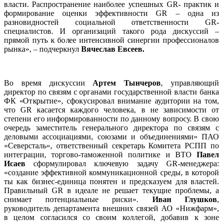
власти. Распространение наиболее успешных GR- практик и
формирование оценки эффективности GR – одна из
разновидностей социальной ответственности GR-
специалистов. И организаций такого рода дискуссий –
прямой путь к более интенсивной синергии профессионалов
рынка», – подчеркнул
Вячеслав Евсеев.
Во время дискуссии
Артем Тынчеров
, управляющий
директор по связям с органами государственной власти банка
ФК «Открытие», сфокусировал внимание аудитории на том,
что GR касается каждого человека, в не зависимости от
степени его информированности по данному вопросу. В свою
очередь заместитель генерального директора по связям с
деловыми ассоциациями, союзами и объединениями» ПАО
«Северсталь», ответственный секретарь Комитета РСПП по
интеграции, торгово-таможенной политике и ВТО
Павел
Исаев
сформулировал ключевую задачу GR-менеджера:
«создание эффективной коммуникационной среды, в которой
ты как бизнес-единица понятен и предсказуем для властей.
Правильный GR в идеале не решает текущие проблемы, а
снимает потенциальные риски».
Иван Глушков
,
руководитель департамента внешних связей АО «Нижфарм»,
в целом согласился со своим коллегой, добавив к зоне