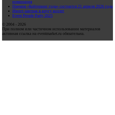
номинация
Премия «Кейтеринг года» состоится 21 апреля 2026 года
Ивент-завтрак в кругу коллег
Event People Party 2025
© 2004 - 2026
При полном или частичном использовании материалов
активная ссылка на eventmarket.ru обязательна.