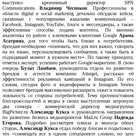
выступил креативный директор SPN
Communications
Владимир Чесноков
. Профессионалы в
области digital и social marketing детально обсудили кейсы,
связанные с популярными каналами коммуникаций –
Facebook, Instagram, YouTube, блоги и мессенджеры, а также
эффективные способы подачи контента. По мнению
аналитика по работе с ключевыми клиентами Google
Арама
Асатряна
, для того чтобы быть ближе к потребителям,
брендам необходимо «понимать, что для них важно, говорить
на их языке, персонализировать сообщения, а также быть в
подходящий момент в нужном месте». По такому принципу,
отметил эксперт, успешно работает Google-маркетинг. В свою
очередь
Булат Ламбаев
, руководитель отдела по развитию
брендов и агентств компании Aitarget, рассказал об
эффективности рекламных кампаний в Instagram. По его
словам, сегодня фото и видеоформаты в Instagram Stories
позволяют брендам максимально расширить охват и повысить
лояльность со стороны потребителей. Тему противостояния
блогеров/соцсетей и медиа в своих выступлениях затронули
два спикера – коммерческий директор медиагруппы
BigPicture.ru
Александр Кукса
и руководитель направления
по развитию бизнеса медиапроектов Mail.ru Group
Надежда
Егорова.
Подробно рассмотрев плюсы и минусы обеих
сторон,
Александр Кукса
отдал победу блогам и подытожил,
что «совмещать все в одном спецпроекте сложно, но зато