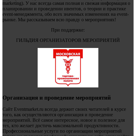
marketing). У нас всегда самая полная и свежая информация о
планировании и проведении ивентов, о теории и практике
event-менеджмента, обо всех значимых изменениях на event-
рынке. Мы рассказываем всю правду о мероприятиях!
При поддержке:
ГИЛЬДИЯ ОРГАНИЗАТОРОВ МЕРОПРИЯТИЙ
Организация и проведение мероприятий
Сайт Eventmarket.ru всегда держит своих читателей в курсе
того, как осуществляются организация и проведение
мероприятий. Всё самое интересное, новое и полезное для
тех, кто желает достичь максимальной продуктивности.
Профессиональные услуги по организации мероприятий