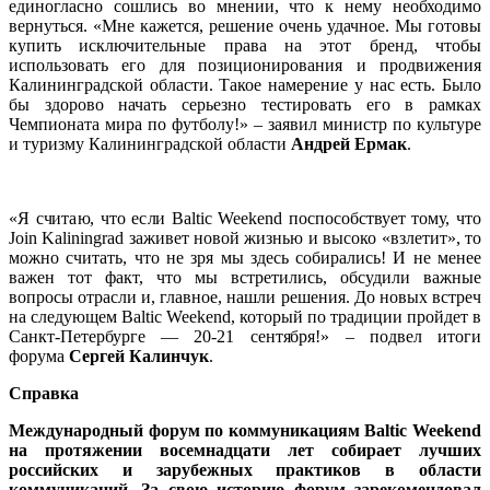
единогласно сошлись во мнении, что к нему необходимо
вернуться. «Мне кажется, решение очень удачное. Мы готовы
купить исключительные права на этот бренд, чтобы
использовать его для позиционирования и продвижения
Калининградской области. Такое намерение у нас есть. Было
бы здорово начать серьезно тестировать его в рамках
Чемпионата мира по футболу!» – заявил министр по культуре
и туризму Калининградской области
Андрей Ермак
.
«Я считаю, что если Baltic Weekend поспособствует тому, что
Join Kaliningrad заживет новой жизнью и высоко «взлетит», то
можно считать, что не зря мы здесь собирались! И не менее
важен тот факт, что мы встретились, обсудили важные
вопросы отрасли и, главное, нашли решения. До новых встреч
на следующем Baltic Weekend, который по традиции пройдет в
Санкт-Петербурге — 20-21 сентября!» – подвел итоги
форума
Сергей Калинчук
.
Справка
Международный форум по коммуникациям
Baltic
Weekend
на протяжении восемнадцати лет собирает лучших
российских и зарубежных практиков в области
коммуникаций. За свою историю форум зарекомендовал