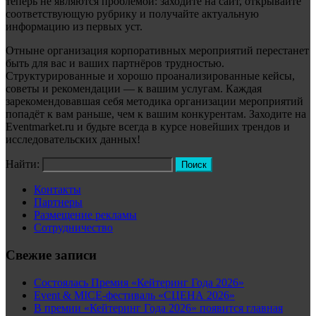
теперь не являются проблемой: заходите на сайт, открывайте
соответствующую рубрику и получайте актуальную
информацию из первых уст.
Отныне организация корпоративных мероприятий перестанет
быть для вас и ваших партнёров трудностью.
Структурированные и хорошо проанализированные кейсы,
советы и рекомендации — к вашим услугам. Каждая
зарекомендовавшая себя методика организации мероприятий
попадёт к вам раньше, чем к вашим конкурентам. Заходите на
Eventmarket.ru и будьте всегда в курсе новейших трендов и
исследовательских данных!
Найти:
Контакты
Партнеры
Размещение рекламы
Сотрудничество
Свежие записи
Состоялась Премия «Кейтеринг Года 2026»
Event & MICE-фестиваль «СЦЕНА 2026»
В премии «Кейтеринг Года 2026» появится главная