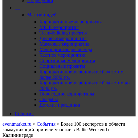
Подрядчики
—
Магазин идей
Корпоративные мероприятия
MICE-меропрития
Team-building проекты
Деловые мероприятия
Массовые мероприятия
Мероприятия для бренда
Частное мероприятие
Спортивные мероприятия
Социальные проекты
Корпоративное мероприятие бюджетом
более 2000 у.е.
Корпоративное мероприятие бюджетом до
2000 у.е.
Новогодние корпоративы
Свадьбы
Детские праздники
События
eventmarket.ru
>
События
>
Более 100 экспертов в области
коммуникаций приняли участие в Baltic Weekend в
Калининграде