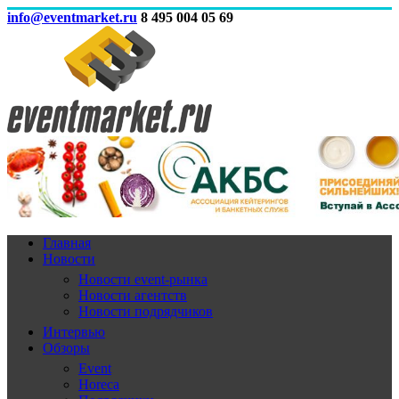
info@eventmarket.ru
8 495 004 05 69
Главная
Новости
Новости event-рынка
Новости агентств
Новости подрядчиков
Интервью
Обзоры
Event
Horeca