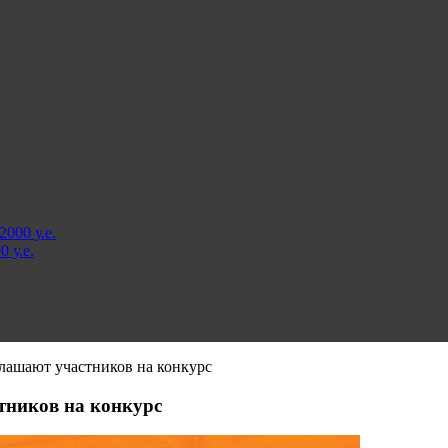
000 у.е.
 у.е.
лашают участников на конкурс
ников на конкурс