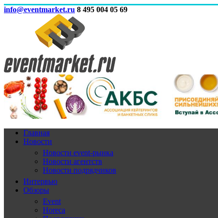
info@eventmarket.ru
8 495 004 05 69
Главная
Новости
Новости event-рынка
Новости агентств
Новости подрядчиков
Интервью
Обзоры
Event
Horeca