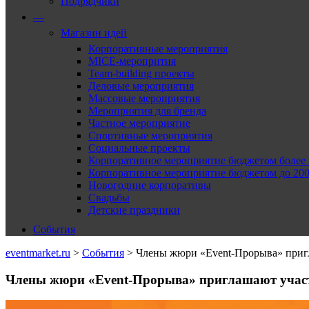
Подрядчики
—
Магазин идей
Корпоративные мероприятия
MICE-меропрития
Team-building проекты
Деловые мероприятия
Массовые мероприятия
Мероприятия для бренда
Частное мероприятие
Спортивные мероприятия
Социальные проекты
Корпоративное мероприятие бюджетом более 2
Корпоративное мероприятие бюджетом до 2000
Новогодние корпоративы
Свадьбы
Детские праздники
События
eventmarket.ru
>
События
>
Члены жюри «Event-Прорыва» приг
Члены жюри «Event-Прорыва» приглашают участ