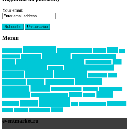
Your email:
Метки
event премия
mice
global event forum
horeca
event-прорыв
PR в
Золотой пазл
Top marketing
Информационное партнерство
секторе B2B
Премия СТОЛИЧНЫЙ БАНКЕТ
НАОМ
акмр
Премия Созвездие
бизнес-мероприятия
выездные мероприятия
ведомости
интервью
интересное
выставки
интурмаркет
кейсы
маркетинг
кейтеринг
конкурс
конференция
новости
менеджмент
новости подрядчиков
новый год
новый год экспо
премия
образование
отдых
подарки
организация мероприятий
события
свадьбы
реклама
технологии
спортивный ивент
сочи
форум
туризм
фестиваль
филипп котлер
eventmarket.ru