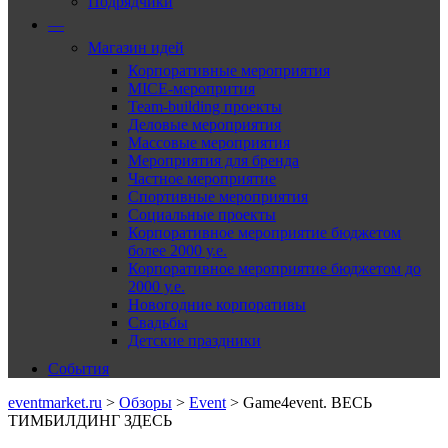
Подрядчики
—
Магазин идей
Корпоративные мероприятия
MICE-меропрития
Team-building проекты
Деловые мероприятия
Массовые мероприятия
Мероприятия для бренда
Частное мероприятие
Спортивные мероприятия
Социальные проекты
Корпоративное мероприятие бюджетом
более 2000 у.е.
Корпоративное мероприятие бюджетом до
2000 у.е.
Новогодние корпоративы
Свадьбы
Детские праздники
События
eventmarket.ru
>
Обзоры
>
Event
>
Game4event. ВЕСЬ
ТИМБИЛДИНГ ЗДЕСЬ