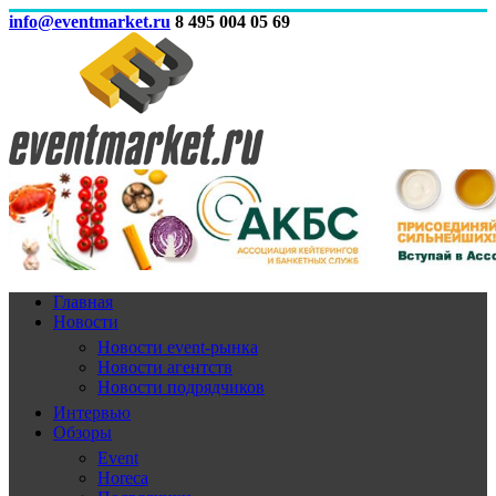
info@eventmarket.ru
8 495 004 05 69
Главная
Новости
Новости event-рынка
Новости агентств
Новости подрядчиков
Интервью
Обзоры
Event
Horeca