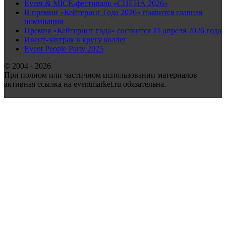
Event & MICE-фестиваль «СЦЕНА 2026»
В премии «Кейтеринг Года 2026» появится главная
номинация
Премия «Кейтеринг года» состоится 21 апреля 2026 года
Ивент-завтрак в кругу коллег
Event People Party 2025
© 2004 - 2026
При полном или частичном использовании материалов
активная ссылка на eventmarket.ru обязательна.