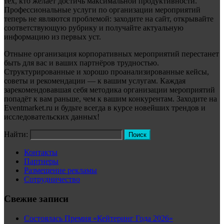
тех, кто желает достичь максимальной продуктивности.
Профессиональные услуги по организации мероприятий
теперь не являются проблемой: заходите на сайт, открывайте
соответствующую рубрику и получайте актуальную
информацию из первых уст.
Отныне организация корпоративных мероприятий перестанет
быть для вас и ваших партнёров трудностью.
Структурированные и хорошо проанализированные кейсы,
советы и рекомендации — к вашим услугам. Каждая
зарекомендовавшая себя методика организации мероприятий
попадёт к вам раньше, чем к вашим конкурентам. Заходите на
Eventmarket.ru и будьте всегда в курсе новейших трендов и
исследовательских данных!
Найти:
Контакты
Партнеры
Размещение рекламы
Сотрудничество
Свежие записи
Состоялась Премия «Кейтеринг Года 2026»