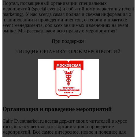
Портал, посвященный организации специальных
мероприятий (special events) и событийному маркетингу (event
marketing). У нас всегда самая полная и свежая информация о
планировании и проведении ивентов, о теории и практике
event-менеджмента, обо всех значимых изменениях на event-
рынке. Мы рассказываем всю правду о мероприятиях!
При поддержке:
ГИЛЬДИЯ ОРГАНИЗАТОРОВ МЕРОПРИЯТИЙ
Организация и проведение мероприятий
Сайт Eventmarket.ru всегда держит своих читателей в курсе
того, как осуществляются организация и проведение
мероприятий. Всё самое интересное, новое и полезное для