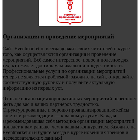
Организация и проведение мероприятий
Сайт Eventmarket.ru всегда держит своих читателей в курсе
того, как осуществляются организация и проведение
мероприятий. Всё самое интересное, новое и полезное для
тех, кто желает достичь максимальной продуктивности.
Профессиональные услуги по организации мероприятий
теперь не являются проблемой: заходите на сайт, открывайте
соответствующую рубрику и получайте актуальную
информацию из первых уст.
Отныне организация корпоративных мероприятий перестанет
быть для вас и ваших партнёров трудностью.
Структурированные и хорошо проанализированные кейсы,
советы и рекомендации — к вашим услугам. Каждая
зарекомендовавшая себя методика организации мероприятий
попадёт к вам раньше, чем к вашим конкурентам. Заходите на
Eventmarket.ru и будьте всегда в курсе новейших трендов и
исследовательских данных!