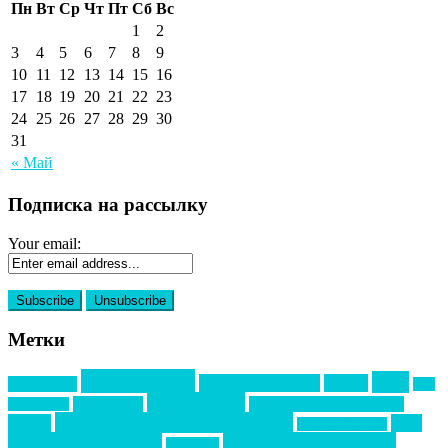
Пн
Вт
Ср
Чт
Пт
Сб
Вс
1
2
3
4
5
6
7
8
9
10
11
12
13
14
15
16
17
18
19
20
21
22
23
24
25
26
27
28
29
30
31
« Май
Подписка на рассылку
Your email:
Метки
event премия
mice
global event forum
horeca
event-прорыв
PR в
Золотой пазл
Top marketing
Информационное партнерство
секторе B2B
Премия СТОЛИЧНЫЙ БАНКЕТ
НАОМ
акмр
Премия Созвездие
бизнес-мероприятия
выездные мероприятия
ведомости