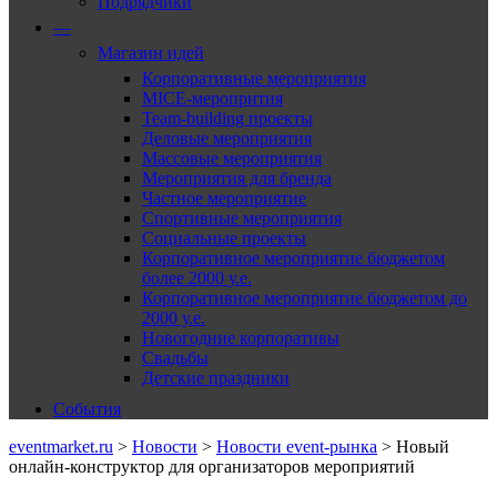
Подрядчики
—
Магазин идей
Корпоративные мероприятия
MICE-меропрития
Team-building проекты
Деловые мероприятия
Массовые мероприятия
Мероприятия для бренда
Частное мероприятие
Спортивные мероприятия
Социальные проекты
Корпоративное мероприятие бюджетом
более 2000 у.е.
Корпоративное мероприятие бюджетом до
2000 у.е.
Новогодние корпоративы
Свадьбы
Детские праздники
События
eventmarket.ru
>
Новости
>
Новости event-рынка
>
Новый
онлайн-конструктор для организаторов мероприятий