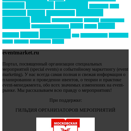
интервью
интересное
выставки
интурмаркет
кейсы
маркетинг
кейтеринг
конкурс
конференция
новости
менеджмент
новости подрядчиков
новый год
новый год экспо
премия
образование
отдых
подарки
организация мероприятий
события
свадьбы
реклама
технологии
спортивный ивент
сочи
форум
туризм
фестиваль
филипп котлер
eventmarket.ru
Портал, посвященный организации специальных
мероприятий (special events) и событийному маркетингу (event
marketing). У нас всегда самая полная и свежая информация о
планировании и проведении ивентов, о теории и практике
event-менеджмента, обо всех значимых изменениях на event-
рынке. Мы рассказываем всю правду о мероприятиях!
При поддержке:
ГИЛЬДИЯ ОРГАНИЗАТОРОВ МЕРОПРИЯТИЙ