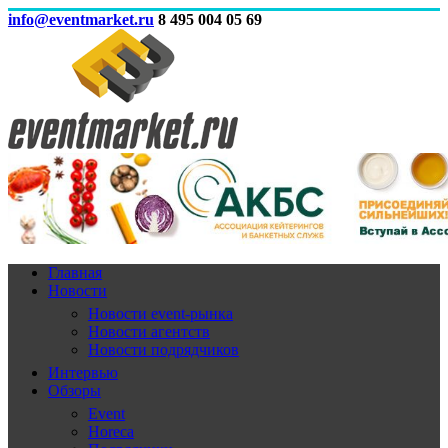
info@eventmarket.ru
8 495 004 05 69
Главная
Новости
Новости event-рынка
Новости агентств
Новости подрядчиков
Интервью
Обзоры
Event
Horeca