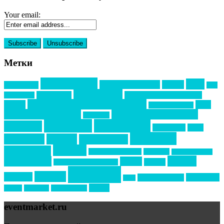
Your email:
Метки
event премия
mice
global event forum
horeca
event-прорыв
PR в
Золотой пазл
Top marketing
Информационное партнерство
секторе B2B
Премия СТОЛИЧНЫЙ БАНКЕТ
НАОМ
акмр
Премия Созвездие
бизнес-мероприятия
выездные мероприятия
ведомости
интервью
интересное
выставки
интурмаркет
кейсы
маркетинг
кейтеринг
конкурс
конференция
новости
менеджмент
новости подрядчиков
новый год
новый год экспо
премия
образование
отдых
подарки
организация мероприятий
события
свадьбы
реклама
технологии
спортивный ивент
сочи
форум
туризм
фестиваль
филипп котлер
eventmarket.ru