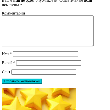
Ваш e-mail не будет опубликован.
Обязательные поля
помечены
*
Комментарий
Имя
*
E-mail
*
Сайт