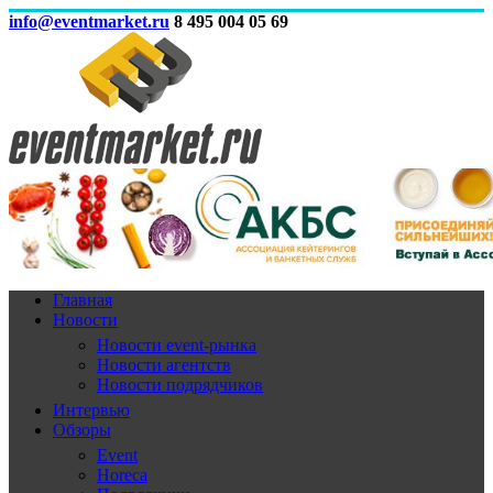
info@eventmarket.ru
8 495 004 05 69
Главная
Новости
Новости event-рынка
Новости агентств
Новости подрядчиков
Интервью
Обзоры
Event
Horeca