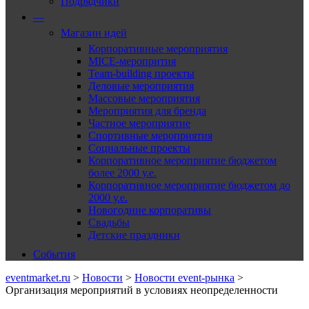
Подрядчики
—
Магазин идей
Корпоративные мероприятия
MICE-меропрития
Team-building проекты
Деловые мероприятия
Массовые мероприятия
Мероприятия для бренда
Частное мероприятие
Спортивные мероприятия
Социальные проекты
Корпоративное мероприятие бюджетом
более 2000 у.е.
Корпоративное мероприятие бюджетом до
2000 у.е.
Новогодние корпоративы
Свадьбы
Детские праздники
События
eventmarket.ru
>
Новости
>
Новости event-рынка
>
Организация мероприятий в условиях неопределенности