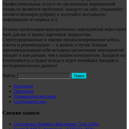
Профессиональные услуги по организации мероприятий
теперь не являются проблемой: заходите на сайт, открывайте
соответствующую рубрику и получайте актуальную
информацию из первых уст.
Отныне организация корпоративных мероприятий перестанет
быть для вас и ваших партнёров трудностью.
Структурированные и хорошо проанализированные кейсы,
советы и рекомендации — к вашим услугам. Каждая
зарекомендовавшая себя методика организации мероприятий
попадёт к вам раньше, чем к вашим конкурентам. Заходите на
Eventmarket.ru и будьте всегда в курсе новейших трендов и
исследовательских данных!
Найти:
Контакты
Партнеры
Размещение рекламы
Сотрудничество
Свежие записи
Состоялась Премия «Кейтеринг Года 2026»