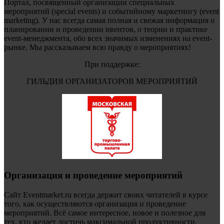
Портал, посвященный организации специальных
мероприятий (special events) и событийному маркетингу (event
marketing). У нас всегда самая полная и свежая информация о
планировании и проведении ивентов, о теории и практике
event-менеджмента, обо всех значимых изменениях на event-
рынке. Мы рассказываем всю правду о мероприятиях!
При поддержке:
ГИЛЬДИЯ ОРГАНИЗАТОРОВ МЕРОПРИЯТИЙ
Организация и проведение мероприятий
Сайт Eventmarket.ru всегда держит своих читателей в курсе
того, как осуществляются организация и проведение
мероприятий. Всё самое интересное, новое и полезное для
тех, кто желает достичь максимальной продуктивности.