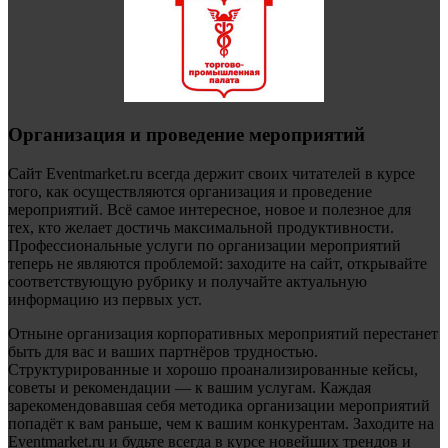
Организация и проведение мероприятий
Сайт Eventmarket.ru всегда держит своих читателей в курсе
того, как осуществляются организация и проведение
мероприятий. Всё самое интересное, новое и полезное для
тех, кто желает достичь максимальной продуктивности.
Профессиональные услуги по организации мероприятий
теперь не являются проблемой: заходите на сайт, открывайте
соответствующую рубрику и получайте актуальную
информацию из первых уст.
Отныне организация корпоративных мероприятий перестанет
быть для вас и ваших партнёров трудностью.
Структурированные и хорошо проанализированные кейсы,
советы и рекомендации — к вашим услугам. Каждая
зарекомендовавшая себя методика организации мероприятий
попадёт к вам раньше, чем к вашим конкурентам. Заходите на
Eventmarket.ru и будьте всегда в курсе новейших трендов и