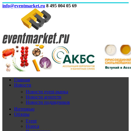
info@eventmarket.ru
8 495 004 05 69
Главная
Новости
Новости event-рынка
Новости агентств
Новости подрядчиков
Интервью
Обзоры
Event
Horeca