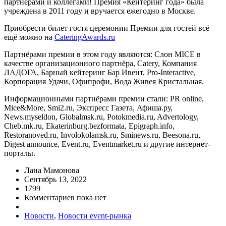
партнерами и коллегами! Премия «Кейтеринг года» была
учреждена в 2011 году и вручается ежегодно в Москве.
Приобрести билет гостя церемонии Премии для гостей всё
ещё можно на
CateringAwards.ru
Партнёрами премии в этом году являются: Слон MICE в
качестве организационного партнёра, Catery, Компания
ЛАДОГА, Барный кейтеринг Бар Ивент, Pro-Interactive,
Корпорация Удачи, Офипрофи, Вода Живея Кристальная.
Информационными партнёрами премии стали: PR online,
Mice&More, Smi2.ru, Экспресс Газета, Афиша.ру,
News.myseldon, Globalmsk.ru, Potokmedia.ru, Advertology,
Cheb.mk.ru, Ekaterinburg.bezformata, Epigraph.info,
Restoranoved.ru, Involokolamsk.ru, Sminews.ru, Beesona.ru,
Digest announce, Event.ru, Eventmarket.ru и другие интернет-
порталы.
Лана Мамонова
Сентябрь 13, 2022
1799
Комментариев пока нет
Новости
,
Новости event-рынка