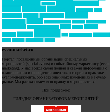
бизнес-мероприятия
выездные мероприятия
ведомости
интервью
интересное
выставки
интурмаркет
кейсы
маркетинг
кейтеринг
конкурс
конференция
новости
менеджмент
новости подрядчиков
новый год
новый год экспо
премия
образование
отдых
подарки
организация мероприятий
события
свадьбы
реклама
технологии
спортивный ивент
сочи
форум
туризм
фестиваль
филипп котлер
eventmarket.ru
Портал, посвященный организации специальных
мероприятий (special events) и событийному маркетингу (event
marketing). У нас всегда самая полная и свежая информация о
планировании и проведении ивентов, о теории и практике
event-менеджмента, обо всех значимых изменениях на event-
рынке. Мы рассказываем всю правду о мероприятиях!
При поддержке:
ГИЛЬДИЯ ОРГАНИЗАТОРОВ МЕРОПРИЯТИЙ