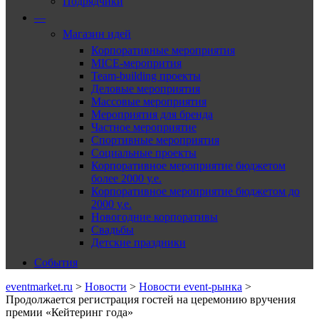
Подрядчики
—
Магазин идей
Корпоративные мероприятия
MICE-меропрития
Team-building проекты
Деловые мероприятия
Массовые мероприятия
Мероприятия для бренда
Частное мероприятие
Спортивные мероприятия
Социальные проекты
Корпоративное мероприятие бюджетом
более 2000 у.е.
Корпоративное мероприятие бюджетом до
2000 у.е.
Новогодние корпоративы
Свадьбы
Детские праздники
События
eventmarket.ru
>
Новости
>
Новости event-рынка
>
Продолжается регистрация гостей на церемонию вручения
премии «Кейтеринг года»