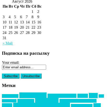
Август 2026
Пн
Вт
Ср
Чт
Пт
Сб
Вс
1
2
3
4
5
6
7
8
9
10
11
12
13
14
15
16
17
18
19
20
21
22
23
24
25
26
27
28
29
30
31
« Май
Подписка на рассылку
Your email:
Метки
event премия
mice
global event forum
horeca
event-прорыв
PR в
Золотой пазл
Top marketing
Информационное партнерство
секторе B2B
Премия СТОЛИЧНЫЙ БАНКЕТ
НАОМ
акмр
Премия Созвездие