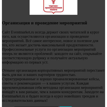
Организация и проведение мероприятий
Сайт Eventmarket.ru всегда держит своих читателей в курсе
того, как осуществляются организация и проведение
мероприятий. Всё самое интересное, новое и полезное для
тех, кто желает достичь максимальной продуктивности.
Профессиональные услуги по организации мероприятий
теперь не являются проблемой: заходите на сайт, открывайте
соответствующую рубрику и получайте актуальную
информацию из первых уст.
Отныне организация корпоративных мероприятий перестанет
быть для вас и ваших партнёров трудностью.
Структурированные и хорошо проанализированные кейсы,
советы и рекомендации — к вашим услугам. Каждая
зарекомендовавшая себя методика организации мероприятий
попадёт к вам раньше, чем к вашим конкурентам. Заходите на
Eventmarket.ru и будьте всегда в курсе новейших трендов и
исследовательских данных!