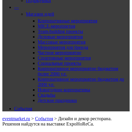
Подрядчики
—
Магазин идей
Корпоративные мероприятия
MICE-меропрития
Team-building проекты
Деловые мероприятия
Массовые мероприятия
Мероприятия для бренда
Частное мероприятие
Спортивные мероприятия
Социальные проекты
Корпоративное мероприятие бюджетом
более 2000 у.е.
Корпоративное мероприятие бюджетом до
2000 у.е.
Новогодние корпоративы
Свадьбы
Детские праздники
События
eventmarket.ru
>
События
>
Дизайн и декор ресторана.
Решения найдутся на выставке ExpoHoReCa.