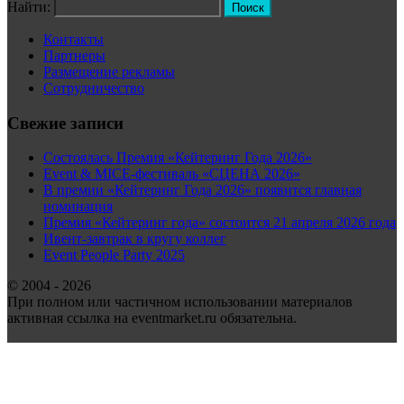
Найти:
Контакты
Партнеры
Размещение рекламы
Сотрудничество
Свежие записи
Состоялась Премия «Кейтеринг Года 2026»
Event & MICE-фестиваль «СЦЕНА 2026»
В премии «Кейтеринг Года 2026» появится главная
номинация
Премия «Кейтеринг года» состоится 21 апреля 2026 года
Ивент-завтрак в кругу коллег
Event People Party 2025
© 2004 - 2026
При полном или частичном использовании материалов
активная ссылка на eventmarket.ru обязательна.