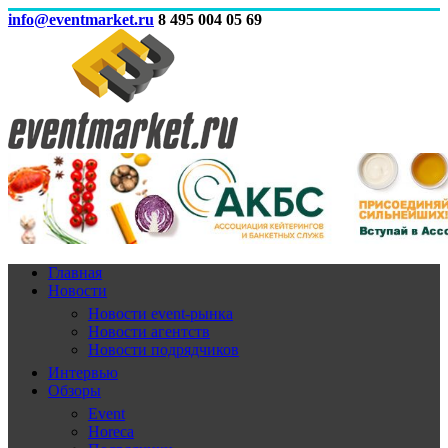
info@eventmarket.ru
8 495 004 05 69
Главная
Новости
Новости event-рынка
Новости агентств
Новости подрядчиков
Интервью
Обзоры
Event
Horeca