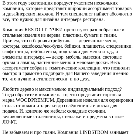
В этом году экспозиция порадует участием нескольких
компаний, которые представят широкий ассортимент товаров
и дизайнерских находок. И там специалист найдет абсолютно
всё, что нужно для дизайна интерьера ресторана.
Компания RESTO ШТУЧКИ презентуют разнообразные и
стильные изделия из дерева, пластика, бумаги и ткани.
Причем, это и барная атрибутика — деревянные меню,
костеры, кешбоксы/чек-буки, бейджи, планшеты, спецовники,
салфетницы, тейбл-тенты, подставки для меню и т.д., и
элементы интерьера — декор, мебель, вывески, световые
буквы и лампы, настенные меню и меловые доски. Весь
ассортимент собран в тематические коллекции, что позволит
быстро и грамотно подобрать для Вашего заведения именно
то, что нужно и стилистически, и по духу.
Любите дерево и максимально индивидуальный подход?
Тогда обратите внимание на то, что представит торговая
марка WOODPREMIUM. Деревянные изделия для сервировки
стола: от ложки и тарелки до селёдочницы и доски для
подачи. И, конечно же мебель: складные столики,
великолепные столешницы, стеллажи и предметы в стиле
ЛОФТ.
Не забываем и про ткани. Компания LINDSTROM занимает