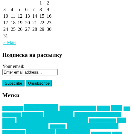
1
2
3
4
5
6
7
8
9
10
11
12
13
14
15
16
17
18
19
20
21
22
23
24
25
26
27
28
29
30
31
« Май
Подписка на рассылку
Your email:
Метки
event премия
mice
global event forum
horeca
event-прорыв
PR в
Золотой пазл
Top marketing
Информационное партнерство
секторе B2B
Премия СТОЛИЧНЫЙ БАНКЕТ
НАОМ
акмр
Премия Созвездие
бизнес-мероприятия
выездные мероприятия
ведомости
интервью
интересное
выставки
интурмаркет
кейсы