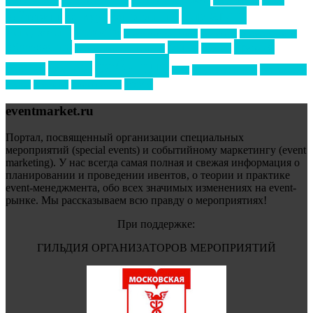
маркетинг
кейтеринг
конкурс
конференция
новости
менеджмент
новости подрядчиков
новый год
новый год экспо
премия
образование
отдых
подарки
организация мероприятий
события
свадьбы
реклама
технологии
спортивный ивент
сочи
форум
туризм
фестиваль
филипп котлер
eventmarket.ru
Портал, посвященный организации специальных
мероприятий (special events) и событийному маркетингу (event
marketing). У нас всегда самая полная и свежая информация о
планировании и проведении ивентов, о теории и практике
event-менеджмента, обо всех значимых изменениях на event-
рынке. Мы рассказываем всю правду о мероприятиях!
При поддержке:
ГИЛЬДИЯ ОРГАНИЗАТОРОВ МЕРОПРИЯТИЙ