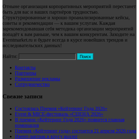
Отныне организация корпоративных мероприятий перестанет
быть для вас и ваших партнёров трудностью.
Структурированные и хорошо проанализированные кейсы,
советы и рекомендации — к вашим услугам. Каждая
зарекомендовавшая себя методика организации мероприятий
попадёт к вам раньше, чем к вашим конкурентам. Заходите на
Eventmarket.ru и будьте всегда в курсе новейших трендов и
исследовательских данных!
Найти:
Контакты
Партнеры
Размещение рекламы
Сотрудничество
Свежие записи
Состоялась Премия «Кейтеринг Года 2026»
Event & MICE-фестиваль «СЦЕНА 2026»
В премии «Кейтеринг Года 2026» появится главная
номинация
Премия «Кейтеринг года» состоится 21 апреля 2026 года
Ивент-завтрак в кругу коллег