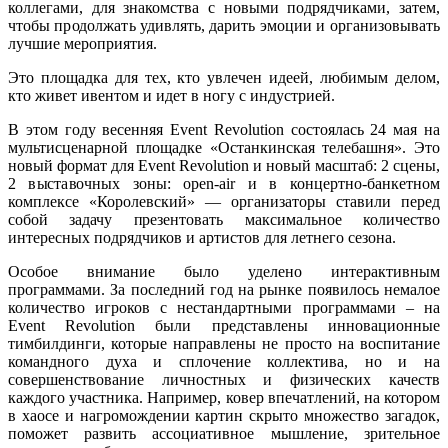
коллегами, для знакомства с новыми подрядчиками, затем,
чтобы продолжать удивлять, дарить эмоции и организовывать
лучшие мероприятия.
Это площадка для тех, кто увлечен идеей, любимым делом,
кто живет ивентом и идет в ногу с индустрией.
В этом году весенняя Event Revolution состоялась 24 мая на
мультисценарной площадке «Останкинская телебашня». Это
новый формат для Event Revolution и новый масштаб: 2 сцены,
2 выставочных зоны: open-air и в концертно-банкетном
комплексе «Королевский» — организаторы ставили перед
собой задачу презентовать максимальное количество
интересных подрядчиков и артистов для летнего сезона.
Особое внимание было уделено интерактивным
программами. За последний год на рынке появилось немалое
количество игроков с нестандартными программами – на
Event Revolution были представлены инновационные
тимбилдинги, которые направлены не просто на воспитание
командного духа и сплочение коллектива, но и на
совершенствование личностных и физических качеств
каждого участника. Например, ковер впечатлений, на котором
в хаосе и нагромождении картин скрыто множество загадок,
поможет развить ассоциативное мышление, зрительное