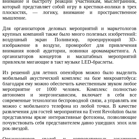
внимание и быстроту реакции участникам, мыслегранник,
который представляет собой игру в крестики-нолики в трех
плоскостях, — логику, внимание и пространственное
мышление.
Для организаторов деловых мероприятий и маркетологов
крупных компаний также было много полезных изобретений:
воздушный экран Поливизор, проецирующий 3D-
изображение в воздухе, проморобот для привлечения
внимания новой аудитории, новинки аромамаркетинга. А
организаторов концертов и масштабных мероприятий
привлекли мигающие в такт музыке LED-браслеты.
Из решений для летних опенэйров можно было выделить
мобильный акустический комплекс на базе микроавтобуса:
благодаря ему можно обеспечить качественным звуком любое
мероприятие от 1000 человек. Комплекс полностью
автономен и энергонезависим, включает в себя все
современные технологии беспроводной связи, а управлять им
можно с мобильного телефона из любой точки. В качестве
развлечения для гостей мероприятия на Event Revolution были
представлены яркие интерактивные фотозоны, позволяющие
почувствовать себя представителем давно ушедших эпох или
рок-звездой.
Организаторов свадеб и корпоративных заказчиков