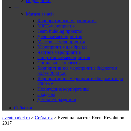
Подрядчики
—
Магазин идей
Корпоративные мероприятия
MICE-меропрития
Team-building проекты
Деловые мероприятия
Массовые мероприятия
Мероприятия для бренда
Частное мероприятие
Спортивные мероприятия
Социальные проекты
Корпоративное мероприятие бюджетом
более 2000 у.е.
Корпоративное мероприятие бюджетом до
2000 у.е.
Новогодние корпоративы
Свадьбы
Детские праздники
События
eventmarket.ru
>
События
>
Event на высоте. Event Revolution
2017