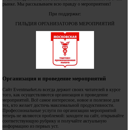
рынке. Мы рассказываем всю правду о мероприятиях!
При поддержке:
ГИЛЬДИЯ ОРГАНИЗАТОРОВ МЕРОПРИЯТИЙ
Организация и проведение мероприятий
Сайт Eventmarket.ru всегда держит своих читателей в курсе
того, как осуществляются организация и проведение
мероприятий. Всё самое интересное, новое и полезное для
тех, кто желает достичь максимальной продуктивности.
Профессиональные услуги по организации мероприятий
теперь не являются проблемой: заходите на сайт, открывайте
соответствующую рубрику и получайте актуальную
информацию из первых уст.