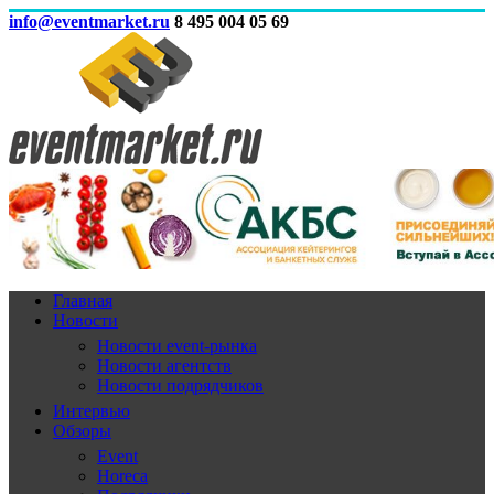
info@eventmarket.ru
8 495 004 05 69
Главная
Новости
Новости event-рынка
Новости агентств
Новости подрядчиков
Интервью
Обзоры
Event
Horeca