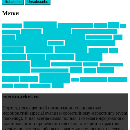
Метки
event премия
mice
global event forum
horeca
event-прорыв
PR в
Золотой пазл
Top marketing
Информационное партнерство
секторе B2B
Премия СТОЛИЧНЫЙ БАНКЕТ
НАОМ
акмр
Премия Созвездие
бизнес-мероприятия
выездные мероприятия
ведомости
интервью
интересное
выставки
интурмаркет
кейсы
маркетинг
кейтеринг
конкурс
конференция
новости
менеджмент
новости подрядчиков
новый год
новый год экспо
премия
образование
отдых
подарки
организация мероприятий
события
свадьбы
реклама
технологии
спортивный ивент
сочи
форум
туризм
фестиваль
филипп котлер
eventmarket.ru
Портал, посвященный организации специальных
мероприятий (special events) и событийному маркетингу (event
marketing). У нас всегда самая полная и свежая информация о
планировании и проведении ивентов, о теории и практике
event-менеджмента, обо всех значимых изменениях на event-