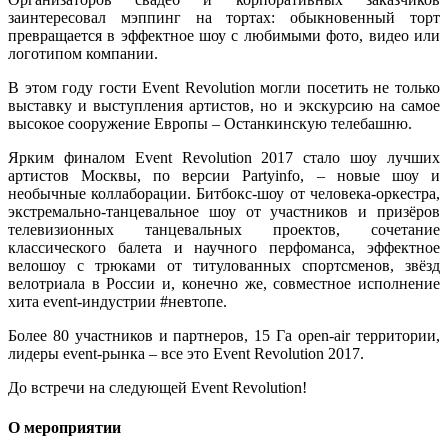
заинтересовал мэппинг на тортах: обыкновенный торт
превращается в эффектное шоу с любимыми фото, видео или
логотипом компании.
В этом году гости Event Revolution могли посетить не только
выставку и выступления артистов, но и экскурсию на самое
высокое сооружение Европы – Останкинскую телебашню.
Ярким финалом Event Revolution 2017 стало шоу лучших
артистов Москвы, по версии Partyinfo, – новые шоу и
необычные коллаборации. Битбокс-шоу от человека-оркестра,
экстремально-танцевальное шоу от участников и призёров
телевизионных танцевальных проектов, сочетание
классического балета и научного перфоманса, эффектное
велошоу с трюками от титулованных спортсменов, звёзд
велотриала в России и, конечно же, совместное исполнение
хита event-индустрии #невтопе.
Более 80 участников и партнеров, 15 Га open-air территории,
лидеры event-рынка – все это Event Revolution 2017.
До встречи на следующей Event Revolution!
О мероприятии