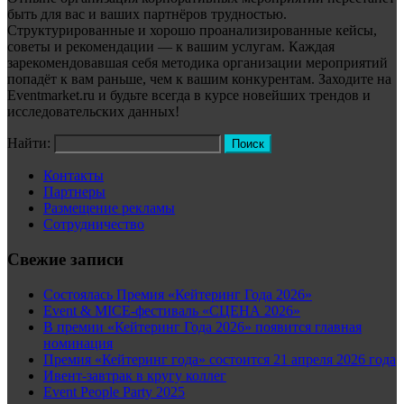
быть для вас и ваших партнёров трудностью.
Структурированные и хорошо проанализированные кейсы,
советы и рекомендации — к вашим услугам. Каждая
зарекомендовавшая себя методика организации мероприятий
попадёт к вам раньше, чем к вашим конкурентам. Заходите на
Eventmarket.ru и будьте всегда в курсе новейших трендов и
исследовательских данных!
Найти:
Контакты
Партнеры
Размещение рекламы
Сотрудничество
Свежие записи
Состоялась Премия «Кейтеринг Года 2026»
Event & MICE-фестиваль «СЦЕНА 2026»
В премии «Кейтеринг Года 2026» появится главная
номинация
Премия «Кейтеринг года» состоится 21 апреля 2026 года
Ивент-завтрак в кругу коллег
Event People Party 2025