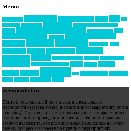
Метки
event премия
mice
global event forum
horeca
event-прорыв
PR в
Золотой пазл
Top marketing
Информационное партнерство
секторе B2B
Премия СТОЛИЧНЫЙ БАНКЕТ
НАОМ
акмр
Премия Созвездие
бизнес-мероприятия
выездные мероприятия
ведомости
интервью
интересное
выставки
интурмаркет
кейсы
маркетинг
кейтеринг
конкурс
конференция
новости
менеджмент
новости подрядчиков
новый год
новый год экспо
премия
образование
отдых
подарки
организация мероприятий
события
свадьбы
реклама
технологии
спортивный ивент
сочи
форум
туризм
фестиваль
филипп котлер
eventmarket.ru
Портал, посвященный организации специальных
мероприятий (special events) и событийному маркетингу (event
marketing). У нас всегда самая полная и свежая информация о
планировании и проведении ивентов, о теории и практике
event-менеджмента, обо всех значимых изменениях на event-
рынке. Мы рассказываем всю правду о мероприятиях!