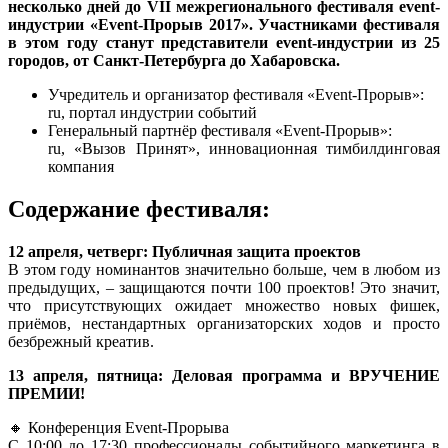
несколько дней до VII межрегионального фестиваля event-
индустрии «Event-Прорыв 2017». Участниками фестиваля
в этом году станут представители event-индустрии из 25
городов, от Санкт-Петербурга до Хабаровска.
Учредитель и организатор фестиваля «Event-Прорыв»:
ru, портал индустрии событий
Генеральный партнёр фестиваля «Event-Прорыв»:
ru, «Вызов Принят», инновационная тимбилдинговая
компания
Содержание фестиваля:
12 апреля, четверг: Публичная защита проектов
В этом году номинантов значительно больше, чем в любом из
предыдущих, – защищаются почти 100 проектов! Это значит,
что присутствующих ожидает множество новых фишек,
приёмов, нестандартных организаторских ходов и просто
безбрежный креатив.
13 апреля, пятница: Деловая программа и ВРУЧЕНИЕ
ПРЕМИИ!
🔸 Конференция Event-Прорыва
С 10:00 до 17:30 профессионалы событийного маркетинга в