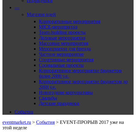
Подрядчики
—
Магазин идей
Корпоративные мероприятия
MICE-меропрития
Team-building проекты
Деловые мероприятия
Массовые мероприятия
Мероприятия для бренда
Частное мероприятие
Спортивные мероприятия
Социальные проекты
Корпоративное мероприятие бюджетом
более 2000 у.е.
Корпоративное мероприятие бюджетом до
2000 у.е.
Новогодние корпоративы
Свадьбы
Детские праздники
События
eventmarket.ru
>
События
>
EVENT-ПРОРЫВ 2017 уже на
этой неделе