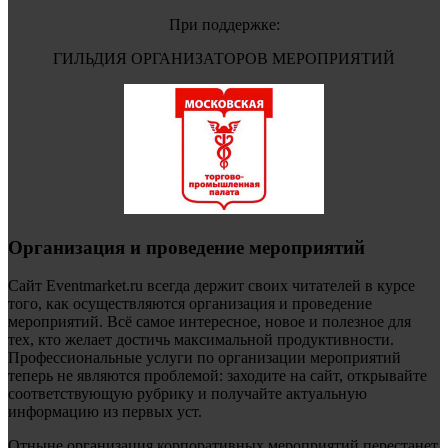
При поддержке:
ГИЛЬДИЯ ОРГАНИЗАТОРОВ МЕРОПРИЯТИЙ
Организация и проведение мероприятий
Сайт Eventmarket.ru всегда держит своих читателей в курсе
того, как осуществляются организация и проведение
мероприятий. Всё самое интересное, новое и полезное для
тех, кто желает достичь максимальной продуктивности.
Профессиональные услуги по организации мероприятий
теперь не являются проблемой: заходите на сайт, открывайте
соответствующую рубрику и получайте актуальную
информацию из первых уст.
Отныне организация корпоративных мероприятий перестанет