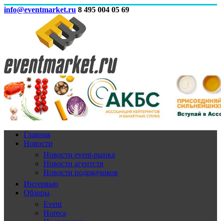
info@eventmarket.ru
8 495 004 05 69
Главная
Новости
Новости event-рынка
Новости агентств
Новости подрядчиков
Интервью
Обзоры
Event
Horeca