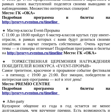
рамках своих выступлений поделятся своими выводами и
наблюдениями. Множество интересных спикеров!
Место: ГК «ОКА»
Подробная программа и билеты на
http://proryv.eventnn.ru/timeline
🔸 Мастер-классы Event-Прорыва
С 11:00 до 18:00 пройдут 6 мастер-классов крутых гуру ивент-
отрасли, в рамках которых с вами будут делиться своими
инсайтами и научат генерить собственные. Очень крутые
темы — и спикеры отличные! Подробная программа и билеты
на
http://proryv.eventnn.ru/timeline
Место: ГК «ОКА»
🔸 ТОРЖЕСТВЕННАЯ ЦЕРЕМОНИЯ НАГРАЖДЕНИЯ
ПОБЕДИТЕЛЕЙ КОНКУРСА «EVENT-ПРОРЫВ»
Самое трепетное, красочное и прорывное событие фестиваля
– в пятницу, с 19:00 до 21:00. Все эмоции, победители и
интересная шоу-программа — всё в этот день!
Место: PREMIO CENTRE
Подробная программа и билеты на
http://proryv.eventnn.ru/timeline
🔸 After-party
Кулуарное общение из года в год остается не менее
долгожданным, чем вручение премии. Есть возможность и