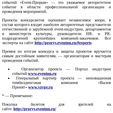
событий «Event-Прорыв» — это уважаемое авторитетное
событие в области профессиональной организации и
проведения мероприятий.
Проекты конкурсантов оценивает независимое жюри, в
состав которого входят наиболее авторитетные представители
отечественной и зарубежной event-индустрии, департаментов
и министерств культуры, руководители HR- и PR-
подразделений крупнейших компаний-заказчиков. Все
эксперты на сайте
http://proryv.eventnn.ru/#experts
Премия по итогам конкурса и защиты проектов вручается
самым достойным заявителям, — организаторам и мастерам
проведения событий.
Организатор проекта — Портал индустрии
событий
www.eventnn.ru
Генеральный партнёр проекта — инновационая
тимбилдинговая компания «Вызов
Принят»
www.vzvpr.ru
* — Примечание:
Покупка билетов для зрителей на
сайте:
http://proryv.eventnn.ru/