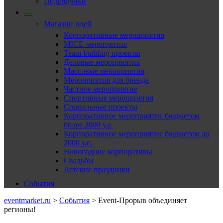
Подрядчики
—
Магазин идей
Корпоративные мероприятия
MICE-меропрития
Team-building проекты
Деловые мероприятия
Массовые мероприятия
Мероприятия для бренда
Частное мероприятие
Спортивные мероприятия
Социальные проекты
Корпоративное мероприятие бюджетом
более 2000 у.е.
Корпоративное мероприятие бюджетом до
2000 у.е.
Новогодние корпоративы
Свадьбы
Детские праздники
События
eventmarket.ru
>
События
>
Event-Прорыв объединяет
регионы!