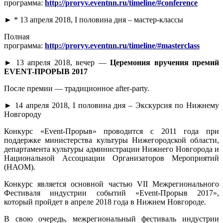
программа:
http://proryv.eventnn.ru/timeline/#conference
► * 13 апреля 2018, I половина дня – мастер-классы
Полная
программа:
http://proryv.eventnn.ru/timeline/#masterclass
► 13 апреля 2018, вечер —
Церемония вручения премий
EVENT-ПРОРЫВ 2017
После премии — традиционное after-party.
► 14 апреля 2018, I половина дня – Экскурсия по Нижнему
Новгороду
Конкурс «Event-Прорыв» проводится с 2011 года при
поддержке министерства культуры Нижегородской области,
департамента культуры администрации Нижнего Новгорода и
Национальной Ассоциации Организаторов Мероприятий
(НАОМ).
Конкурс является основной частью VII Межрегионального
Фестиваля индустрии событий «Event-Прорыв 2017»,
который пройдет в апреле 2018 года в Нижнем Новгороде.
В свою очередь, межрегиональный фестиваль индустрии