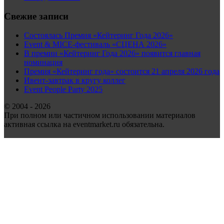
Свежие записи
Состоялась Премия «Кейтеринг Года 2026»
Event & MICE-фестиваль «СЦЕНА 2026»
В премии «Кейтеринг Года 2026» появится главная
номинация
Премия «Кейтеринг года» состоится 21 апреля 2026 года
Ивент-завтрак в кругу коллег
Event People Party 2025
© 2004 - 2026
При полном или частичном использовании материалов
активная ссылка на eventmarket.ru обязательна.