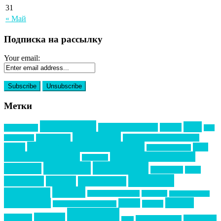
31
« Май
Подписка на рассылку
Your email:
Метки
event премия
mice
global event forum
horeca
event-прорыв
PR в
Золотой пазл
Top marketing
Информационное партнерство
секторе B2B
Премия СТОЛИЧНЫЙ БАНКЕТ
НАОМ
акмр
Премия Созвездие
бизнес-мероприятия
выездные мероприятия
ведомости
интервью
интересное
выставки
интурмаркет
кейсы
маркетинг
кейтеринг
конкурс
конференция
новости
менеджмент
новости подрядчиков
новый год
новый год экспо
премия
образование
отдых
подарки
организация мероприятий
события
свадьбы
реклама
технологии
спортивный ивент
сочи