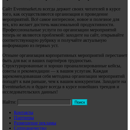
Сайт Eventmarket.ru всегда держит своих читателей в курсе
того, как осуществляются организация и проведение
мероприятий. Всё самое интересное, новое и полезное для
тех, кто желает достичь максимальной продуктивности.
Профессиональные услуги по организации мероприятий
теперь не являются проблемой: заходите на сайт, открывайте
соответствующую рубрику и получайте актуальную
информацию из первых уст.
Отныне организация корпоративных мероприятий перестанет
быть для вас и ваших партнёров трудностью.
Структурированные и хорошо проанализированные кейсы,
советы и рекомендации — к вашим услугам. Каждая
зарекомендовавшая себя методика организации мероприятий
попадёт к вам раньше, чем к вашим конкурентам. Заходите на
Eventmarket.ru и будьте всегда в курсе новейших трендов и
исследовательских данных!
Найти:
Контакты
Партнеры
Размещение рекламы
Сотрудничество