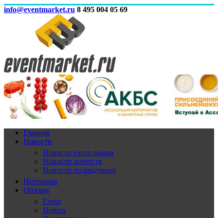
info@eventmarket.ru
8 495 004 05 69
Главная
Новости
Новости event-рынка
Новости агентств
Новости подрядчиков
Интервью
Обзоры
Event
Horeca