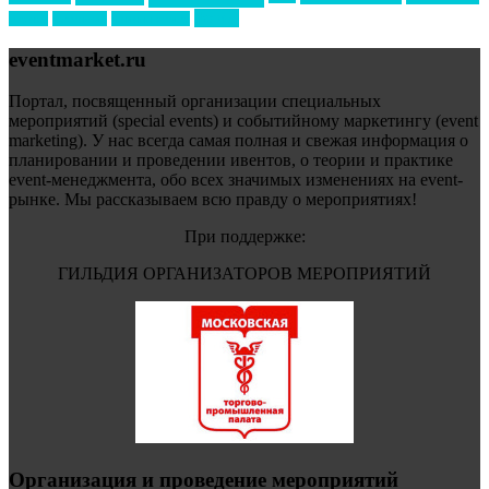
форум
туризм
фестиваль
филипп котлер
eventmarket.ru
Портал, посвященный организации специальных
мероприятий (special events) и событийному маркетингу (event
marketing). У нас всегда самая полная и свежая информация о
планировании и проведении ивентов, о теории и практике
event-менеджмента, обо всех значимых изменениях на event-
рынке. Мы рассказываем всю правду о мероприятиях!
При поддержке:
ГИЛЬДИЯ ОРГАНИЗАТОРОВ МЕРОПРИЯТИЙ
Организация и проведение мероприятий