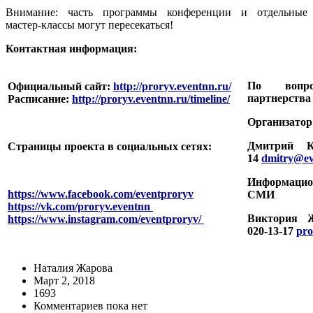
Внимание: часть программы конференции и отдельные
мастер-классы могут пересекаться!
Контактная информация:
По вопр
Официальный сайт:
http://proryv.eventnn.ru/
партнерства
Расписание:
http://proryv.eventnn.ru/timeline/
Организатор
Дмитрий Ки
Страницы проекта в социальных сетях:
14
dmitry@ev
Информаци
https://www.facebook.com/eventproryv
СМИ
https://vk.com/proryv.eventnn
Виктория Ж
https://www.instagram.com/eventproryv/
020-13-17
pro
Наталия Жарова
Март 2, 2018
1693
Комментариев пока нет