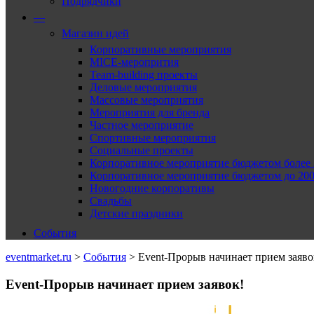
Подрядчики
—
Магазин идей
Корпоративные мероприятия
MICE-меропрития
Team-building проекты
Деловые мероприятия
Массовые мероприятия
Мероприятия для бренда
Частное мероприятие
Спортивные мероприятия
Социальные проекты
Корпоративное мероприятие бюджетом более 2
Корпоративное мероприятие бюджетом до 2000
Новогодние корпоративы
Свадьбы
Детские праздники
События
eventmarket.ru
>
События
>
Event-Прорыв начинает прием заяво
Event-Прорыв начинает прием заявок!