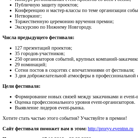
Публичную защиту проектов;
Конференцию и мастер-классы по теме организации собы
Нетворкинг;
Торжественную церемонию вручения премии;
Экскурсию по Нижнему Новгороду.
Числа предыдущего фестиваля:
127 презентаций проектов;
35 городов-участников;
250 организаторов событий, крупных компаний-заказчико
29 номинаций;
Сотни постов в соцсетях с впечатлениями от фестиваля;
3 дня доброжелательной атмосферы в профессиональной 
Цели фестиваля:
Формирование новых связей между заказчиками и event-
Оценка профессионального уровня event-организаторов.
Выявление лидеров event-рынка.
Хотите стать частью этого события? Участвуйте в премии!
Сайт фестиваля поможет вам в этом:
http://proryv.eventnn.ru