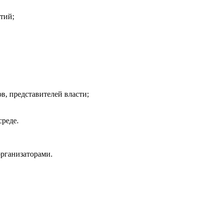
тий;
в, представителей власти;
среде.
организаторами.