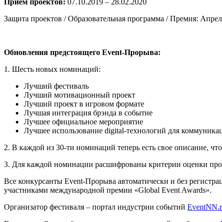
Прием проектов:
07.10.2019 – 28.02.2020
Защита проектов / Образовательная программа / Премия: Апрель
Обновления предстоящего Event-Прорыва:
1. Шесть новых номинаций:
Лучший фестиваль
Лучший мотивационный проект
Лучший проект в игровом формате
Лучшая интеграция брэнда в событие
Лучшее официальное мероприятие
Лучшее использование digital-технологий для коммуника
2. В каждой из 30-ти номинаций теперь есть свое описание, чт
3. Для каждой номинации расшифрованы критерии оценки прое
Все конкурсанты Event-Прорыва автоматически и без регистра
участниками международной премии «Global Event Awards».
Организатор фестиваля – портал индустрии событий
EventNN.