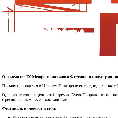
Оргкомитет IX Межрегионального Фестиваля индустрии соб
Премия проводится в Нижнем Новгороде ежегодно, начиная с 20
Одна из основных ценностей премии Event-Прорыв – в составе
с региональными event-компаниями!
Фестиваль включает в себя:
Конкурс региональных event-проектов со всей России;