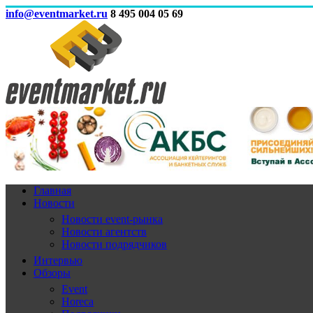
info@eventmarket.ru
8 495 004 05 69
Главная
Новости
Новости event-рынка
Новости агентств
Новости подрядчиков
Интервью
Обзоры
Event
Horeca