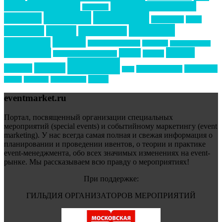
бизнес-мероприятия
выездные мероприятия
ведомости
интервью
интересное
выставки
интурмаркет
кейсы
маркетинг
кейтеринг
конкурс
конференция
новости
менеджмент
новости подрядчиков
новый год
новый год экспо
премия
образование
отдых
подарки
организация мероприятий
события
свадьбы
реклама
технологии
спортивный ивент
сочи
форум
туризм
фестиваль
филипп котлер
eventmarket.ru
Портал, посвященный организации специальных
мероприятий (special events) и событийному маркетингу (event
marketing). У нас всегда самая полная и свежая информация о
планировании и проведении ивентов, о теории и практике
event-менеджмента, обо всех значимых изменениях на event-
рынке. Мы рассказываем всю правду о мероприятиях!
При поддержке:
ГИЛЬДИЯ ОРГАНИЗАТОРОВ МЕРОПРИЯТИЙ