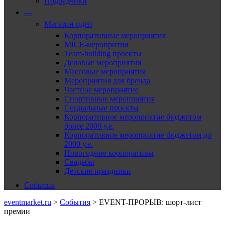
Подрядчики
—
Магазин идей
Корпоративные мероприятия
MICE-меропрития
Team-building проекты
Деловые мероприятия
Массовые мероприятия
Мероприятия для бренда
Частное мероприятие
Спортивные мероприятия
Социальные проекты
Корпоративное мероприятие бюджетом
более 2000 у.е.
Корпоративное мероприятие бюджетом до
2000 у.е.
Новогодние корпоративы
Свадьбы
Детские праздники
События
eventmarket.ru
>
События
>
EVENT-ПРОРЫВ: шорт-лист
премии