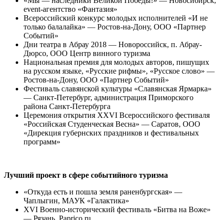
«Мы — наследники Великой Победы!» — Новосибирск,
event-агентство «Фантазия»
Всероссийский конкурс молодых исполнителей «И не
только балалайка» — Ростов-на-Дону, ООО «Партнер
Событий»
Дни театра в Абрау 2018 — Новороссийск, п. Абрау-
Дюрсо, ООО Центр винного туризма
Национальная премия для молодых авторов, пишущих
на русском языке, «Русские рифмы», «Русское слово» —
Ростов-на-Дону, ООО «Партнер Событий»
Фестиваль славянской культуры «Славянская Ярмарка»
— Санкт-Петербург, администрация Приморского
района Санкт-Петербурга
Церемония открытия XXVI Всероссийского фестиваля
«Российская Студенческая Весна» — Саратов, ООО
«Дирекция губернских праздников и фестивальных
программ»
Лучший проект в сфере событийного туризма
«Откуда есть и пошла земля раненбургская» —
Чаплыгин, МАУК «Галактика»
XVI Военно-исторический фестиваль «Битва на Воже»
— Рязань, Paprico.ru