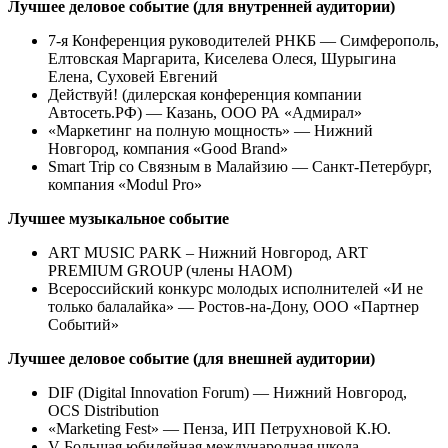
Лучшее деловое событие (для внутренней аудитории)
7-я Конференция руководителей РНКБ — Симферополь,
Елтовская Маргарита, Киселева Олеся, Шурыгина
Елена, Суховей Евгений
Действуй! (дилерская конференция компании
Автосеть.РФ) — Казань, ООО РА «Адмирал»
«Маркетинг на полную мощность» — Нижний
Новгород, компания «Good Brand»
Smart Trip со Связным в Малайзию — Санкт-Петербург,
компания «Modul Pro»
Лучшее музыкальное событие
ART MUSIC PARK – Нижний Новгород, ART
PREMIUM GROUP (члены НАОМ)
Всероссийский конкурс молодых исполнителей «И не
только балалайка» — Ростов-на-Дону, ООО «Партнер
Событий»
Лучшее деловое событие (для внешней аудитории)
DIF (Digital Innovation Forum) — Нижний Новгород,
OCS Distribution
«Marketing Fest» — Пенза, ИП Петрухновой К.Ю.
V Большая юбилейная международная школа