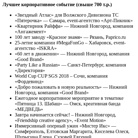
Лучшее корпоративное событие (свыше 700 т.р.)
«Звездный Атлас» для Волжского Дивизиона ТС
«Пятерочка» — Самара, event-агентство «Арт-Пикник»
«Квартирник Райффа» — Нижний Новгород, компания
«Ангажемент»
100 лет заводу «Красное знамя» — Рязань, Paprico.ru
25-летие компании #MegaFonGo – Хабаровск, event-
агентство «ISKRA»
«60 лет в движении» — Нижний Новгород, компания
«Good Brand»
«Party Like a Russian» — Санкт-Петербург, компания
«Директория»
World Cup CUP SGS 2018 – Сочи, компания
«Фордевинд»
«Добро пожаловать в новую реальность» — Нижний
Новгород, компания «Good Brand»
Ежегодное корпоративное мероприятие в тематике
«Пятница 13. Шабаш» — Омск, креативная банда
«МЕДВЕДЬ»
Завтра начинается сейчас! – Нижний Новгород,
«Friendship creative agency», «Event Motion»
Иммерсивный оперный ужин «Мистер Икс» —
Симферополь, Елтовская Маргарита, Киселева Олеся,
Шурыгина Елена, Суховей Евгений