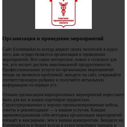
Организация и проведение мероприятий
Сайт Eventmarket.ru всегда держит своих читателей в курсе
того, как осуществляются организация и проведение
мероприятий. Всё самое интересное, новое и полезное для
тех, кто желает достичь максимальной продуктивности.
Профессиональные услуги по организации мероприятий
теперь не являются проблемой: заходите на сайт, открывайте
соответствующую рубрику и получайте актуальную
информацию из первых уст.
Отныне организация корпоративных мероприятий перестанет
быть для вас и ваших партнёров трудностью.
Структурированные и хорошо проанализированные кейсы,
советы и рекомендации — к вашим услугам. Каждая
зарекомендовавшая себя методика организации мероприятий
попадёт к вам раньше, чем к вашим конкурентам. Заходите на
Eventmarket.ru и будьте всегда в курсе новейших трендов и