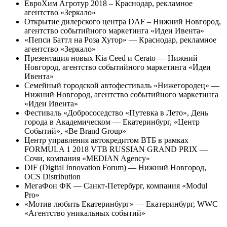
ЕвроХим Агротур 2018 – Краснодар, рекламное
агентство «Зеркало»
Открытие дилерского центра DAF – Нижний Новгород,
агентство событийного маркетинга «Идеи Ивента»
«Пепси Баттл на Роза Хутор» — Краснодар, рекламное
агентство «Зеркало»
Презентация новых Kia Ceed и Cerato — Нижний
Новгород, агентство событийного маркетинга «Идеи
Ивента»
Семейный городской автофестиваль «Нижегородец» —
Нижний Новгород, агентство событийного маркетинга
«Идеи Ивента»
Фестиваль «Добрососедство «Путевка в Лето», День
города в Академическом — Екатеринбург, «Центр
Событий», «Be Brand Group»
Центр управления автокредитом ВТБ в рамках
FORMULA 1 2018 VTB RUSSIAN GRAND PRIX —
Сочи, компания «MEDIAN Agency»
DIF (Digital Innovation Forum) — Нижний Новгород,
OCS Distribution
МегаФон ФК — Санкт-Петербург, компания «Modul
Pro»
«Мотив любить Екатеринбург» — Екатеринбург, WWC
«Агентство уникальных событий»