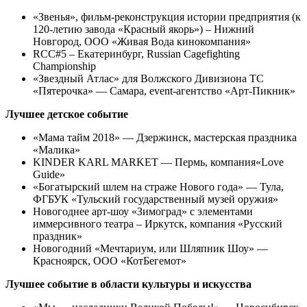
«Звенья», фильм-реконструкция истории предприятия (к
120-летию завода «Красный якорь») – Нижний
Новгород, ООО «Живая Вода кинокомпания»
RCC#5 – Екатеринбург, Russian Cagefighting
Championship
«Звездный Атлас» для Волжского Дивизиона ТС
«Пятерочка» — Самара, event-агентство «Арт-Пикник»
Лучшее детское событие
«Мама тайм 2018» — Дзержинск, мастерская праздника
«Малика»
KINDER KARL MARKET — Пермь, компания«Love
Guide»
«Богатырский шлем на страже Нового года» — Тула,
ФГБУК «Тульский государственный музей оружия»
Новогоднее арт-шоу «Зимоград» с элементами
иммерсивного театра – Иркутск, компания «Русский
праздник»
Новогодний «Мечтариум, или Шляпник Шоу» —
Красноярск, ООО «КотБегемот»
Лучшее событие в области культуры и искусства