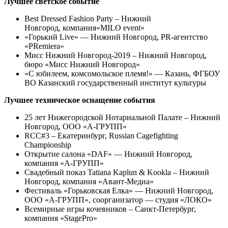
Лучшее светское событие
Best Dressed Fashion Party – Нижний
Новгород, компания«MILO event»
«Горький Live» — Нижний Новгород, PR-агентство
«PRemiera»
Мисс Нижний Новгород-2019 – Нижний Новгород,
бюро «Мисс Нижний Новгород»
«С юбилеем, комсомольское племя!» — Казань, ФГБОУ
ВО Казанский государственный институт культуры
Лучшее техническое оснащение события
25 лет Нижегородской Нотариальной Палате – Нижний
Новгород, ООО «А-ГРУПП»
RCC#3 – Екатеринбург, Russian Cagefighting
Championship
Открытие салона «DAF» — Нижний Новгород,
компания «А-ГРУПП»
Свадебный показ Tatiana Kaplun & Kookla – Нижний
Новгород, компания «Авант-Медиа»
Фестиваль «Горьковская Елка» — Нижний Новгород,
ООО «А-ГРУПП», соорганизатор — студия «ЛОКО»
Всемирные игры кочевников – Санкт-Петербург,
компания «StagePro»