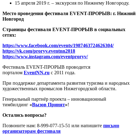
15 апреля 2019 г. – экскурсия по Нижнему Новгороду.
Место проведения фестиваля EVENT-ПРОРЫВ: г. Нижний
Новгород
Страницы фестиваля EVENT-ПРОРЫВ в социальных
сетях:
https://www.facebook.com/events/1987463724626304/
https://vk.com/proryv.eventnn2018
https://www.instagram.com/eventproryv/
Фестиваль EVENT-ПРОРЫВ проводится
порталом
EventNN.ru
с 2011 года.
При поддержке департамента развития туризма и народных
художественных промыслов Нижегородской области.
Генеральный партнёр проекта – инновационный
тимбилдинг
«
Вызов Принят
»
!
Остались вопросы?
Позвоните нам: 8-999-077-15-51 или напишите
письмо
организаторам фестиваля