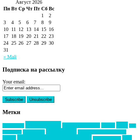
Август 2026
Пн
Вт
Ср
Чт
Пт
Сб
Вс
1
2
3
4
5
6
7
8
9
10
11
12
13
14
15
16
17
18
19
20
21
22
23
24
25
26
27
28
29
30
31
« Май
Подписка на рассылку
Your email:
Метки
event премия
mice
global event forum
horeca
event-прорыв
PR в
Золотой пазл
Top marketing
Информационное партнерство
секторе B2B
Премия СТОЛИЧНЫЙ БАНКЕТ
НАОМ
акмр
Премия Созвездие