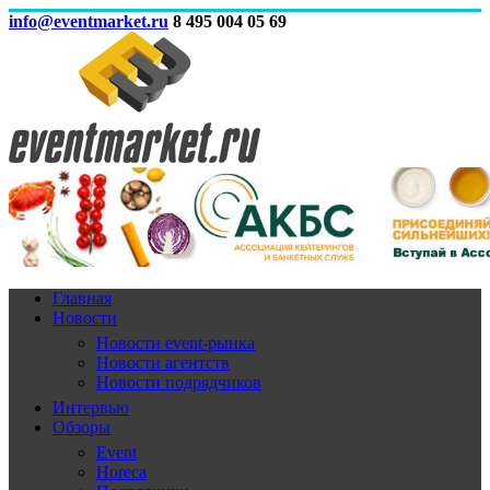
info@eventmarket.ru
8 495 004 05 69
Главная
Новости
Новости event-рынка
Новости агентств
Новости подрядчиков
Интервью
Обзоры
Event
Horeca