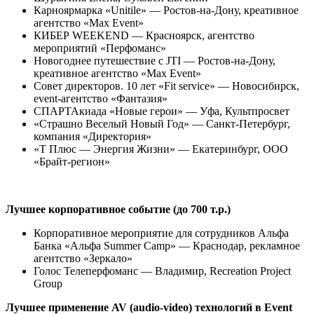
Карноярмарка «Unitile» — Ростов-на-Дону, креативное
агентство «Max Event»
КИБЕР WEEKEND — Красноярск, агентство
мероприятий «Перфоманс»
Новогоднее путешествие с JTI — Ростов-на-Дону,
креативное агентство «Max Event»
Совет директоров. 10 лет «Fit service» — Новосибирск,
event-агентство «Фантазия»
СПАРТАкиада «Новые герои» — Уфа, Культпросвет
«Страшно Веселый Новый Год» — Санкт-Петербург,
компания «Директория»
«Т Плюс — Энергия Жизни» — Екатеринбург, ООО
«Брайт-регион»
Лучшее корпоративное событие (до 700 т.р.)
Корпоративное мероприятие для сотрудников Альфа
Банка «Альфа Summer Camp» — Краснодар, рекламное
агентство «Зеркало»
Голос Телеперфоманс — Владимир, Recreation Project
Group
Лучшее применение AV (audio-video) технологий в Event