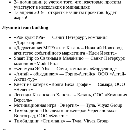
24 номинации (с учетом того, что некоторые проекты
участвуют в нескольких номинациях);
13 апреля 2019 – открытые защиты проектов. Будет
жарко!
Лучший team building
«Рок культУРа» — Санкт-Петербург, компания
«Директория»
«Дедуктивная МЕРА» в г. Казань – Нижний Новгород,
агентство событийного маркетинга «Идеи Ивента»
Smart Trip со Связным в Малайзию — Санкт-Петербург,
компания «Modul Pro»
«Формула ЭСАБ» — Сочи, компания «Фордевинд»
«Алтай – объединяет» — Горно-Алтайск, ООО «Алтай-
Актив-тур»
Квест-на катерах «Волга-Веха-Трофи» — Самара, ООО
«Невент»
Легенды Казанского Ханства – Казань, ООО «Компания
Версаль»
Мотивационная игра «Энергия» — Тула, Vityaz Group
Тимбилдинг «По следам инженеров Черепановых» —
Волгоград, ООО «Фиеста»
Тимбилдинг «Стимпанк» — Тула, Vityaz Group