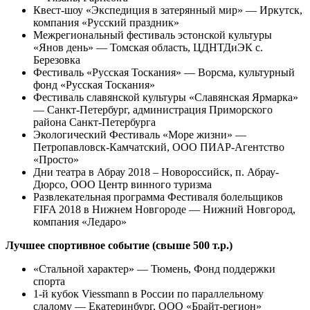
Квест-шоу «Экспедиция в затерянный мир» — Иркутск,
компания «Русский праздник»
Межрегиональный фестиваль эстонской культуры
«Янов день» — Томская область, ЦДНТДиЭК с.
Березовка
Фестиваль «Русская Тоскания» — Ворсма, культурный
фонд «Русская Тоскания»
Фестиваль славянской культуры «Славянская Ярмарка»
— Санкт-Петербург, администрация Приморского
района Санкт-Петербурга
Экологический Фестиваль «Море жизни» —
Петропавловск-Камчатский, ООО ПИАР-Агентство
«Просто»
Дни театра в Абрау 2018 – Новороссийск, п. Абрау-
Дюрсо, ООО Центр винного туризма
Развлекательная программа Фестиваля болельщиков
FIFA 2018 в Нижнем Новгороде — Нижний Новгород,
компания «Ледаро»
Лучшее спортивное событие (свыше 500 т.р.)
«Стальной характер» — Тюмень, Фонд поддержки
спорта
1-й кубок Viessmann в России по параллельному
слалому — Екатеринбург, ООО «Брайт-регион»