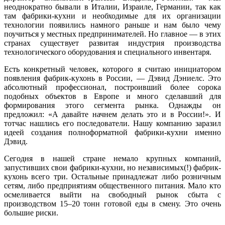
неоднократно бывали в Италии, Израиле, Германии, так как
там фабрики-кухни и необходимые для их организации
технологии появились намного раньше и нам было чему
поучиться у местных предпринимателей. Но главное — в этих
странах существует развитая индустрия производства
технологического оборудования и специального инвентаря.
Есть конкретный человек, которого я считаю инициатором
появления фабрик-кухонь в России, — Дэвид Дэниелс. Это
абсолютный профессионал, построивший более сорока
подобных объектов в Европе и много сделавший для
формирования этого сегмента рынка. Однажды он
предложил: «А давайте начнем делать это и в России!». И
тотчас нашлись его последователи. Нашу компанию заразил
идеей создания полноформатной фабрики-кухни именно
Дэвид.
Сегодня в нашей стране немало крупных компаний,
запустивших свои фабрики-кухни, но независимых(!) фабрик-
кухонь всего три. Остальные принадлежат либо розничным
сетям, либо предприятиям общественного питания. Мало кто
осмеливается выйти на свободный рынок сбыта с
производством 15–20 тонн готовой еды в смену. Это очень
большие риски.