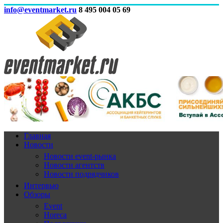
info@eventmarket.ru
8 495 004 05 69
Главная
Новости
Новости event-рынка
Новости агентств
Новости подрядчиков
Интервью
Обзоры
Event
Horeca