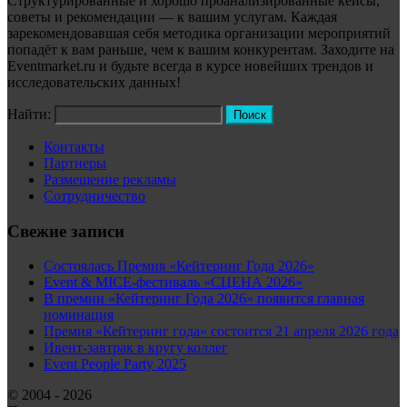
Структурированные и хорошо проанализированные кейсы,
советы и рекомендации — к вашим услугам. Каждая
зарекомендовавшая себя методика организации мероприятий
попадёт к вам раньше, чем к вашим конкурентам. Заходите на
Eventmarket.ru и будьте всегда в курсе новейших трендов и
исследовательских данных!
Найти:
Контакты
Партнеры
Размещение рекламы
Сотрудничество
Свежие записи
Состоялась Премия «Кейтеринг Года 2026»
Event & MICE-фестиваль «СЦЕНА 2026»
В премии «Кейтеринг Года 2026» появится главная
номинация
Премия «Кейтеринг года» состоится 21 апреля 2026 года
Ивент-завтрак в кругу коллег
Event People Party 2025
© 2004 - 2026