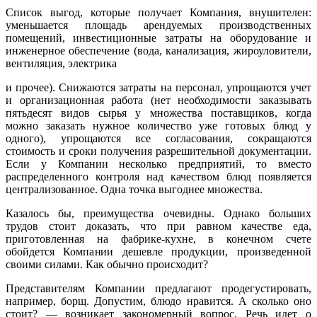
Список выгод, которые получает Компания, внушителен:
уменьшается площадь арендуемых производственных
помещений, инвестиционные затраты на оборудование и
инженерное обеспечение (вода, канализация, жироуловители,
вентиляция, электрика
и прочее). Снижаются затраты на персонал, упрощаются учет
и организационная работа (нет необходимости заказывать
пятьдесят видов сырья у множества поставщиков, когда
можно заказать нужное количество уже готовых блюд у
одного), упрощаются все согласования, сокращаются
стоимость и сроки получения разрешительной документации.
Если у Компании несколько предприятий, то вместо
распределенного контроля над качеством блюд появляется
централизованное. Одна точка выгоднее множества.
Казалось бы, преимущества очевидны. Однако больших
трудов стоит доказать, что при равном качестве еда,
приготовленная на фабрике-кухне, в конечном счете
обойдется Компании дешевле продукции, произведенной
своими силами. Как обычно происходит?
Представителям Компании предлагают продегустировать,
например, борщ. Допустим, блюдо нравится. А сколько оно
стоит? — возникает закономерный вопрос. Речь идет о