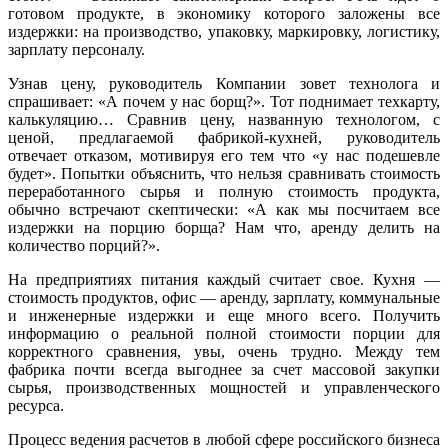
готовом продукте, в экономику которого заложены все
издержки: на производство, упаковку, маркировку, логистику,
зарплату персоналу.
Узнав цену, руководитель Компании зовет технолога и
спрашивает: «А почем у нас борщ?». Тот поднимает техкарту,
калькуляцию… Сравнив цену, названную технологом, с
ценой, предлагаемой фабрикой-кухней, руководитель
отвечает отказом, мотивируя его тем что «у нас подешевле
будет». Попытки объяснить, что нельзя сравнивать стоимость
переработанного сырья и полную стоимость продукта,
обычно встречают скептически: «А как мы посчитаем все
издержки на порцию борща? Нам что, аренду делить на
количество порций?».
На предприятиях питания каждый считает свое. Кухня —
стоимость продуктов, офис — аренду, зарплату, коммунальные
и инженерные издержки и еще много всего. Получить
информацию о реальной полной стоимости порции для
корректного сравнения, увы, очень трудно. Между тем
фабрика почти всегда выгоднее за счет массовой закупки
сырья, производственных мощностей и управленческого
ресурса.
Процесс ведения расчетов в любой сфере российского бизнеса