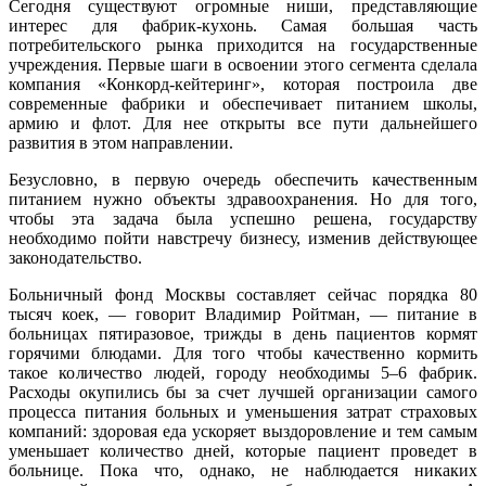
Сегодня существуют огромные ниши, представляющие
интерес для фабрик-кухонь. Самая большая часть
потребительского рынка приходится на государственные
учреждения. Первые шаги в освоении этого сегмента сделала
компания «Конкорд-кейтеринг», которая построила две
современные фабрики и обеспечивает питанием школы,
армию и флот. Для нее открыты все пути дальнейшего
развития в этом направлении.
Безусловно, в первую очередь обеспечить качественным
питанием нужно объекты здравоохранения. Но для того,
чтобы эта задача была успешно решена, государству
необходимо пойти навстречу бизнесу, изменив действующее
законодательство.
Больничный фонд Москвы составляет сейчас порядка 80
тысяч коек, — говорит Владимир Ройтман, — питание в
больницах пятиразовое, трижды в день пациентов кормят
горячими блюдами. Для того чтобы качественно кормить
такое количество людей, городу необходимы 5–6 фабрик.
Расходы окупились бы за счет лучшей организации самого
процесса питания больных и уменьшения затрат страховых
компаний: здоровая еда ускоряет выздоровление и тем самым
уменьшает количество дней, которые пациент проведет в
больнице. Пока что, однако, не наблюдается никаких