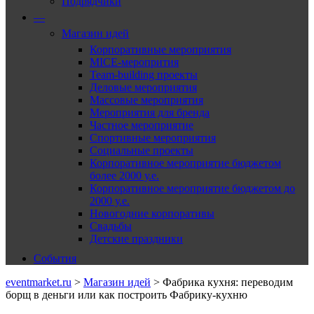
Подрядчики
—
Магазин идей
Корпоративные мероприятия
MICE-меропрития
Team-building проекты
Деловые мероприятия
Массовые мероприятия
Мероприятия для бренда
Частное мероприятие
Спортивные мероприятия
Социальные проекты
Корпоративное мероприятие бюджетом
более 2000 у.е.
Корпоративное мероприятие бюджетом до
2000 у.е.
Новогодние корпоративы
Свадьбы
Детские праздники
События
eventmarket.ru
>
Магазин идей
>
Фабрика кухня: переводим
борщ в деньги или как построить Фабрику-кухню