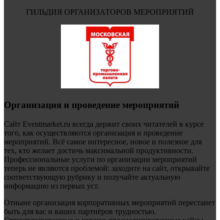
ГИЛЬДИЯ ОРГАНИЗАТОРОВ МЕРОПРИЯТИЙ
Организация и проведение мероприятий
Сайт Eventmarket.ru всегда держит своих читателей в курсе
того, как осуществляются организация и проведение
мероприятий. Всё самое интересное, новое и полезное для
тех, кто желает достичь максимальной продуктивности.
Профессиональные услуги по организации мероприятий
теперь не являются проблемой: заходите на сайт, открывайте
соответствующую рубрику и получайте актуальную
информацию из первых уст.
Отныне организация корпоративных мероприятий перестанет
быть для вас и ваших партнёров трудностью.