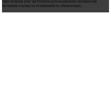
При полном или частичном использовании материалов
активная ссылка на eventmarket.ru обязательна.