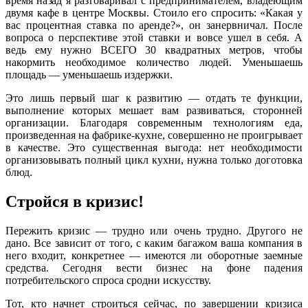
время назад я разговаривал с предпринимателем, владеющим
двумя кафе в центре Москвы. Стоило его спросить: «Какая у
вас процентная ставка по аренде?», он занервничал. После
вопроса о перспективе этой ставки и вовсе ушел в себя. А
ведь ему нужно ВСЕГО 30 квадратных метров, чтобы
накормить необходимое количество людей. Уменьшаешь
площадь — уменьшаешь издержки.
Это лишь первый шаг к развитию — отдать те функции,
выполнение которых мешает вам развиваться, сторонней
организации. Благодаря современным технологиям еда,
произведенная на фабрике-кухне, совершенно не проигрывает
в качестве. Это существенная выгода: нет необходимости
организовывать полный цикл кухни, нужна только доготовка
блюд.
Стройся в кризис!
Пережить кризис — трудно или очень трудно. Другого не
дано. Все зависит от того, с каким багажом ваша компания в
него входит, конкретнее — имеются ли оборотные заемные
средства. Сегодня вести бизнес на фоне падения
потребительского спроса сродни искусству.
Тот, кто начнет строиться сейчас, по завершении кризиса