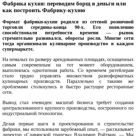
Фабрика кухня: переводим борщ в деньги или
как построить Фабрику-кухню
Формат фабрики-кухни родился из сетевой розничной
торговли середины-конца 90-х. Его появлению
способствовали потребности времени — рынок
стремительно развивался, обороты росли. Многие сети
тогда организовали кулинарное производство в каждом
супермаркете.
На немалых по размеру арендованных площадях, оснащенных
самым современным на тот момент оборудованием,
выполнялась однотипная работа. Со временем ритейлерам
стало трудно управлять множеством разноформатных
кулинарных производств. Параллельно с такими же
проблемами столкнулись и быстро растущие ресторанные
сети.
Вывод стал очевиден: масштаб бизнеса требует создания
централизованного крупного производства, построенного по
индустриальной технологии.
Делая первые шаги в проектировании и строительстве
фабрики, мы использовали зарубежный опыт, — рассказывает
директор «Славянской трапезы» Владимир Ройтман. — Мы