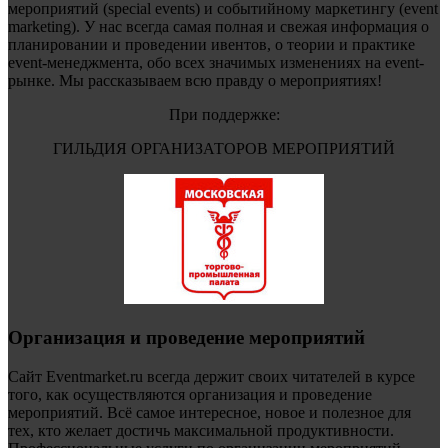
мероприятий (special events) и событийному маркетингу (event
marketing). У нас всегда самая полная и свежая информация о
планировании и проведении ивентов, о теории и практике
event-менеджмента, обо всех значимых изменениях на event-
рынке. Мы рассказываем всю правду о мероприятиях!
При поддержке:
ГИЛЬДИЯ ОРГАНИЗАТОРОВ МЕРОПРИЯТИЙ
Организация и проведение мероприятий
Сайт Eventmarket.ru всегда держит своих читателей в курсе
того, как осуществляются организация и проведение
мероприятий. Всё самое интересное, новое и полезное для
тех, кто желает достичь максимальной продуктивности.