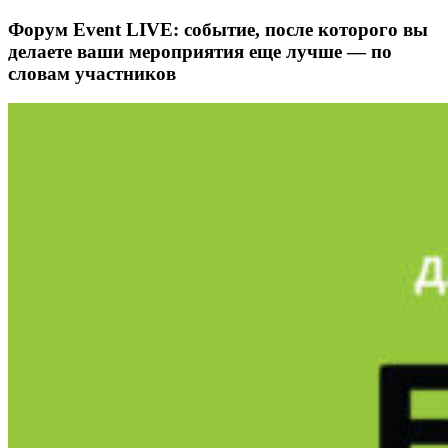
Форум Event LIVE: событие, после которого вы
делаете ваши мероприятия еще лучше — по
словам участников