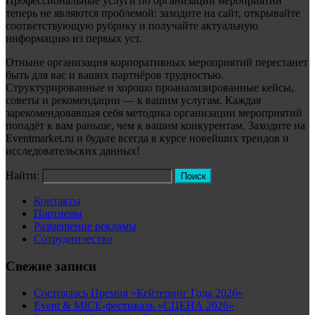
Профессиональные услуги по организации мероприятий
теперь не являются проблемой: заходите на сайт, открывайте
соответствующую рубрику и получайте актуальную
информацию из первых уст.
Отныне организация корпоративных мероприятий перестанет
быть для вас и ваших партнёров трудностью.
Структурированные и хорошо проанализированные кейсы,
советы и рекомендации — к вашим услугам. Каждая
зарекомендовавшая себя методика организации мероприятий
попадёт к вам раньше, чем к вашим конкурентам. Заходите на
Eventmarket.ru и будьте всегда в курсе новейших трендов и
исследовательских данных!
Найти:
Контакты
Партнеры
Размещение рекламы
Сотрудничество
Свежие записи
Состоялась Премия «Кейтеринг Года 2026»
Event & MICE-фестиваль «СЦЕНА 2026»