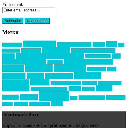
Your email:
Метки
event премия
mice
global event forum
horeca
event-прорыв
PR в
Золотой пазл
Top marketing
Информационное партнерство
секторе B2B
Премия СТОЛИЧНЫЙ БАНКЕТ
НАОМ
акмр
Премия Созвездие
бизнес-мероприятия
выездные мероприятия
ведомости
интервью
интересное
выставки
интурмаркет
кейсы
маркетинг
кейтеринг
конкурс
конференция
новости
менеджмент
новости подрядчиков
новый год
новый год экспо
премия
образование
отдых
подарки
организация мероприятий
события
свадьбы
реклама
технологии
спортивный ивент
сочи
форум
туризм
фестиваль
филипп котлер
eventmarket.ru
Портал, посвященный организации специальных