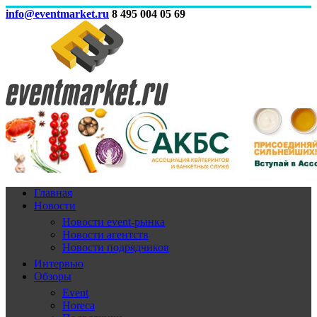
info@eventmarket.ru
8 495 004 05 69
Главная
Новости
Новости event-рынка
Новости агентств
Новости подрядчиков
Интервью
Обзоры
Event
Horeca