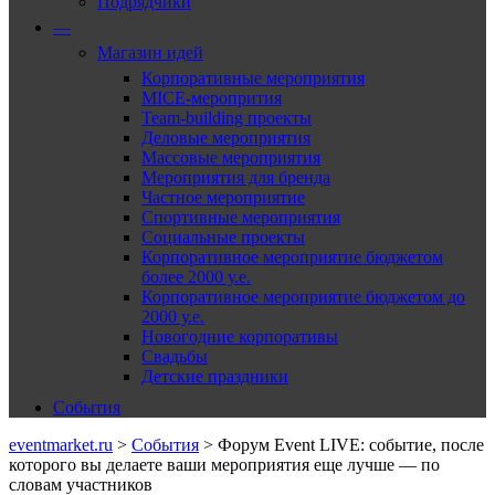
Подрядчики
—
Магазин идей
Корпоративные мероприятия
MICE-меропрития
Team-building проекты
Деловые мероприятия
Массовые мероприятия
Мероприятия для бренда
Частное мероприятие
Спортивные мероприятия
Социальные проекты
Корпоративное мероприятие бюджетом
более 2000 у.е.
Корпоративное мероприятие бюджетом до
2000 у.е.
Новогодние корпоративы
Свадьбы
Детские праздники
События
eventmarket.ru
>
События
>
Форум Event LIVE: событие, после
которого вы делаете ваши мероприятия еще лучше — по
словам участников