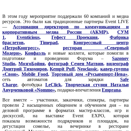
В этом году мероприятие поддержали 60 компаний и медиа
ресурсов. Это были как традиционные партнеры Event LIVE
—
Ассоциация директоров по коммуникациям и
корпоративным медиа России (АКМР)
,
СУМ
1
,
Eventicious
,
Гефест Проекция
,
Фабрика
браслетов
,
Timepad
,
Конгрессный центр
«ПетроКонгресс»
,
ресторан «Северный
Модерн»
,
Конфаэль
и новые коллеги, которые помогли в
подготовке и проведении Форума –
Sazonov
Studio
,
МозгоБойня
,
фотограф Семен Матвин
,
видеограф
Дмитрий Тихомиров
,
Kempit Puff
,
Neoclassic
,
кавер-группа
«Свои»
,
Mobile Food
,
Торговый дом «Русьимпорт-Нева»
,
сеть автоматов для зарядки
Safe
Charge
, фотобудка
LeClick
,
Творческая студия Натальи
Анурченковой «Nommo»
,
подарки-впечатления
Emprana
.
Все вместе – участники, заказчики, спикеры, партнеры
провели 2 насыщенных общением и обучением дня – на
деловой программе в форматах мастер-классов, игр и
дискуссий, на выставке Event EXPO, которая
показала возможности подрядчиков и площадок, на
дегустации сомелье, на вечеринке в ресторане