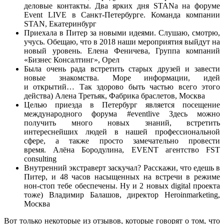
деловые контакты. Два ярких дня STANа на форуме
Event LIVE в Санкт-Петербурге. Команда компании
STAN, Екатеринбург
Приехала в Питер за новыми идеями. Слушаю, смотрю,
учусь. Обещаю, что в 2018 наши мероприятия выйдут на
новый уровень. Елена Феничева, Группа компаний
«Бизнес Консалтинг», Орел
Была очень рада встретить старых друзей и завести
новые знакомства. Море информации, идей
и открытий… Так здорово быть частью всего этого
действа) Алена Третьяк, Фабрика браслетов, Москва
Целью приезда в Петербург является посещение
международного форума #eventlive Здесь можно
получить много новых знаний, встретить
интереснейших людей в нашей профессиональной
сфере, а также просто замечательно провести
время. Алёна Бородулина, EVENT агентство FST
consulting
Внутренний экстраверт заскучал? Расскажи, что едешь в
Питер, и 48 часов насыщенных на встречи в режиме
нон-стоп тебе обеспечены. Ну и 2 новых digital проекта
тоже) Владимир Балашов, директор Heroinmarketing,
Москва
Вот только некоторые из отзывов, которые говорят о том, что