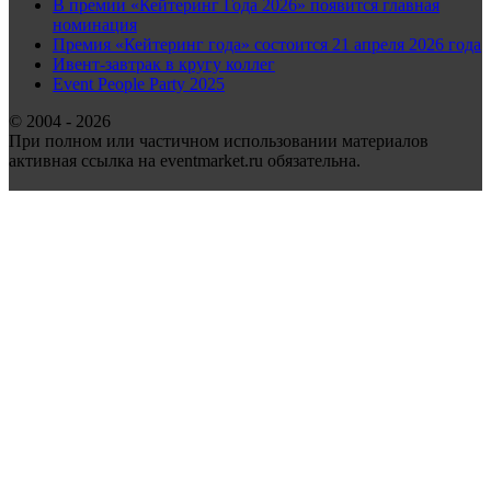
В премии «Кейтеринг Года 2026» появится главная
номинация
Премия «Кейтеринг года» состоится 21 апреля 2026 года
Ивент-завтрак в кругу коллег
Event People Party 2025
© 2004 - 2026
При полном или частичном использовании материалов
активная ссылка на eventmarket.ru обязательна.