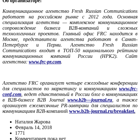
Об организаторе:
Коммуникационное агентство Fresh Russian Communications
работает на российском рынке с 2012 года. Основная
специализация агентства — комплексное коммуникационное
сопровождение бизнеса B2B-компаний и сложных
технологичных проектов. Главный офис FRC находится в
Москве, представители агентства работают в Санкт-
Петербурге и Перми.
Агентство
Fresh Russian
Communications
входит в ТОП-50 национального рейтинга
коммуникационных компаний России (НРК2).
Сайт
агентства:
www.frc-pr.com
.
Агентство FRC организует четыре ежегодные конференции
для специалистов по маркетингу и коммуникациям
www.frc-
conf.com
, ведет единственный в России блог о коммуникациях
в B2B-бизнесе B2B Journal
www
.
b
2
b
—
journal
.
ru
, а также
организует ежемесячные PR-завтраки для специалистов по
коммуникациям B2B-
компаний
www.b2b-journal.ru/breakfast
.
Наталия Жарова
Февраль 14, 2018
1771
Комментариев пока нет