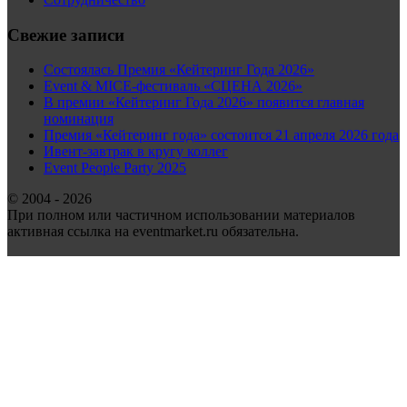
Свежие записи
Состоялась Премия «Кейтеринг Года 2026»
Event & MICE-фестиваль «СЦЕНА 2026»
В премии «Кейтеринг Года 2026» появится главная
номинация
Премия «Кейтеринг года» состоится 21 апреля 2026 года
Ивент-завтрак в кругу коллег
Event People Party 2025
© 2004 - 2026
При полном или частичном использовании материалов
активная ссылка на eventmarket.ru обязательна.