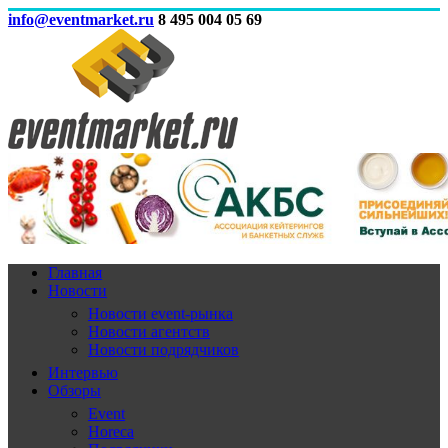
info@eventmarket.ru
8 495 004 05 69
Главная
Новости
Новости event-рынка
Новости агентств
Новости подрядчиков
Интервью
Обзоры
Event
Horeca