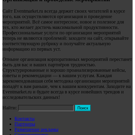
Сайт Eventmarket.ru всегда держит своих читателей в курсе
того, как осуществляются организация и проведение
мероприятий. Всё самое интересное, новое и полезное для
тех, кто желает достичь максимальной продуктивности.
Профессиональные услуги по организации мероприятий
теперь не являются проблемой: заходите на сайт, открывайте
соответствующую рубрику и получайте актуальную
информацию из первых уст.
Отныне организация корпоративных мероприятий перестанет
быть для вас и ваших партнёров трудностью.
Структурированные и хорошо проанализированные кейсы,
советы и рекомендации — к вашим услугам. Каждая
зарекомендовавшая себя методика организации мероприятий
попадёт к вам раньше, чем к вашим конкурентам. Заходите на
Eventmarket.ru и будьте всегда в курсе новейших трендов и
исследовательских данных!
Найти:
Контакты
Партнеры
Размещение рекламы
Сотрудничество