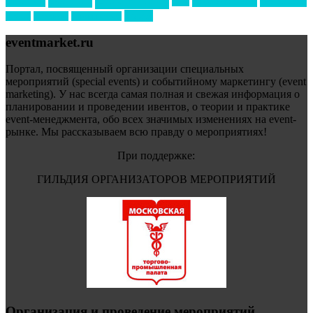
реклама
технологии
спортивный ивент
сочи
форум
туризм
фестиваль
филипп котлер
eventmarket.ru
Портал, посвященный организации специальных
мероприятий (special events) и событийному маркетингу (event
marketing). У нас всегда самая полная и свежая информация о
планировании и проведении ивентов, о теории и практике
event-менеджмента, обо всех значимых изменениях на event-
рынке. Мы рассказываем всю правду о мероприятиях!
При поддержке:
ГИЛЬДИЯ ОРГАНИЗАТОРОВ МЕРОПРИЯТИЙ
Организация и проведение мероприятий