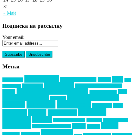
31
« Май
Подписка на рассылку
Your email:
Метки
event премия
mice
global event forum
horeca
event-прорыв
PR в
Золотой пазл
Top marketing
Информационное партнерство
секторе B2B
Премия СТОЛИЧНЫЙ БАНКЕТ
НАОМ
акмр
Премия Созвездие
бизнес-мероприятия
выездные мероприятия
ведомости
интервью
интересное
выставки
интурмаркет
кейсы
маркетинг
кейтеринг
конкурс
конференция
новости
менеджмент
новости подрядчиков
новый год
новый год экспо
премия
образование
отдых
подарки
организация мероприятий
события
свадьбы