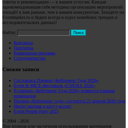
советы и рекомендации — к вашим услугам. Каждая
зарекомендовавшая себя методика организации мероприятий
попадёт к вам раньше, чем к вашим конкурентам. Заходите на
Eventmarket.ru и будьте всегда в курсе новейших трендов и
исследовательских данных!
Найти:
Контакты
Партнеры
Размещение рекламы
Сотрудничество
Свежие записи
Состоялась Премия «Кейтеринг Года 2026»
Event & MICE-фестиваль «СЦЕНА 2026»
В премии «Кейтеринг Года 2026» появится главная
номинация
Премия «Кейтеринг года» состоится 21 апреля 2026 года
Ивент-завтрак в кругу коллег
Event People Party 2025
© 2004 - 2026
При полном или частичном использовании материалов