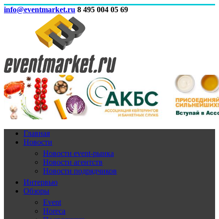
info@eventmarket.ru
8 495 004 05 69
Главная
Новости
Новости event-рынка
Новости агентств
Новости подрядчиков
Интервью
Обзоры
Event
Horeca