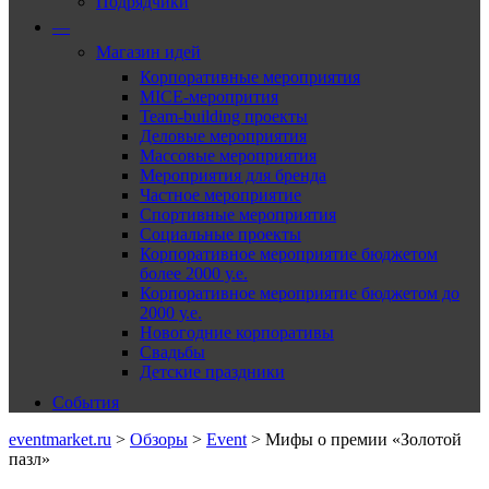
Подрядчики
—
Магазин идей
Корпоративные мероприятия
MICE-меропрития
Team-building проекты
Деловые мероприятия
Массовые мероприятия
Мероприятия для бренда
Частное мероприятие
Спортивные мероприятия
Социальные проекты
Корпоративное мероприятие бюджетом
более 2000 у.е.
Корпоративное мероприятие бюджетом до
2000 у.е.
Новогодние корпоративы
Свадьбы
Детские праздники
События
eventmarket.ru
>
Обзоры
>
Event
>
Мифы о премии «Золотой
пазл»