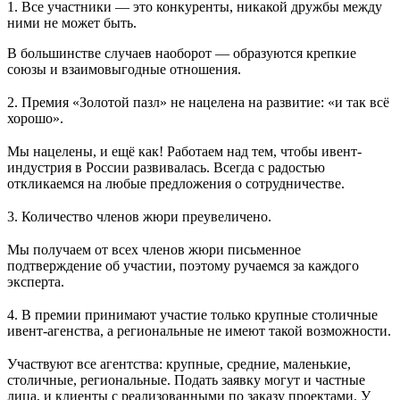
1. Все участники — это конкуренты, никакой дружбы между
ними не может быть.
В большинстве случаев наоборот — образуются крепкие
союзы и взаимовыгодные отношения.
⠀
2. Премия «Золотой пазл» не нацелена на развитие: «и так всё
хорошо».
⠀
Мы нацелены, и ещё как! Работаем над тем, чтобы ивент-
индустрия в России развивалась. Всегда с радостью
откликаемся на любые предложения о сотрудничестве.
⠀
3. Количество членов жюри преувеличено.
⠀
Мы получаем от всех членов жюри письменное
подтверждение об участии, поэтому ручаемся за каждого
эксперта.
⠀
4. В премии принимают участие только крупные столичные
ивент-агенства, а региональные не имеют такой возможности.
⠀
Участвуют все агентства: крупные, средние, маленькие,
столичные, региональные. Подать заявку могут и частные
лица, и клиенты с реализованными по заказу проектами. У