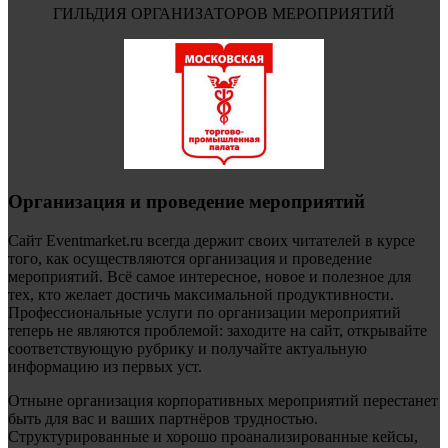
ГИЛЬДИЯ ОРГАНИЗАТОРОВ МЕРОПРИЯТИЙ
Организация и проведение мероприятий
Сайт Eventmarket.ru всегда держит своих читателей в курсе
того, как осуществляются организация и проведение
мероприятий. Всё самое интересное, новое и полезное для
тех, кто желает достичь максимальной продуктивности.
Профессиональные услуги по организации мероприятий
теперь не являются проблемой: заходите на сайт, открывайте
соответствующую рубрику и получайте актуальную
информацию из первых уст.
Отныне организация корпоративных мероприятий перестанет
быть для вас и ваших партнёров трудностью.
Структурированные и хорошо проанализированные кейсы,