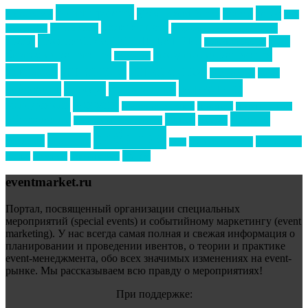
event премия
mice
global event forum
horeca
event-прорыв
PR в
Золотой пазл
Top marketing
Информационное партнерство
секторе B2B
Премия СТОЛИЧНЫЙ БАНКЕТ
НАОМ
акмр
Премия Созвездие
бизнес-мероприятия
выездные мероприятия
ведомости
интервью
интересное
выставки
интурмаркет
кейсы
маркетинг
кейтеринг
конкурс
конференция
новости
менеджмент
новости подрядчиков
новый год
новый год экспо
премия
образование
отдых
подарки
организация мероприятий
события
свадьбы
реклама
технологии
спортивный ивент
сочи
форум
туризм
фестиваль
филипп котлер
eventmarket.ru
Портал, посвященный организации специальных
мероприятий (special events) и событийному маркетингу (event
marketing). У нас всегда самая полная и свежая информация о
планировании и проведении ивентов, о теории и практике
event-менеджмента, обо всех значимых изменениях на event-
рынке. Мы рассказываем всю правду о мероприятиях!
При поддержке: