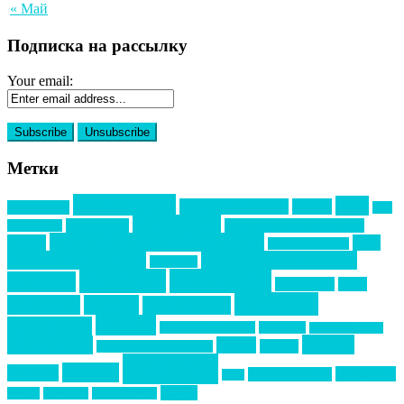
« Май
Подписка на рассылку
Your email:
Метки
event премия
mice
global event forum
horeca
event-прорыв
PR в
Золотой пазл
Top marketing
Информационное партнерство
секторе B2B
Премия СТОЛИЧНЫЙ БАНКЕТ
НАОМ
акмр
Премия Созвездие
бизнес-мероприятия
выездные мероприятия
ведомости
интервью
интересное
выставки
интурмаркет
кейсы
маркетинг
кейтеринг
конкурс
конференция
новости
менеджмент
новости подрядчиков
новый год
новый год экспо
премия
образование
отдых
подарки
организация мероприятий
события
свадьбы
реклама
технологии
спортивный ивент
сочи
форум
туризм
фестиваль
филипп котлер