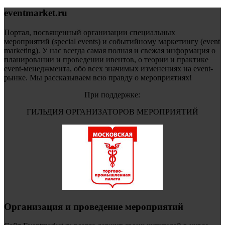
eventmarket.ru
Портал, посвященный организации специальных
мероприятий (special events) и событийному маркетингу (event
marketing). У нас всегда самая полная и свежая информация о
планировании и проведении ивентов, о теории и практике
event-менеджмента, обо всех значимых изменениях на event-
рынке. Мы рассказываем всю правду о мероприятиях!
При поддержке:
ГИЛЬДИЯ ОРГАНИЗАТОРОВ МЕРОПРИЯТИЙ
Организация и проведение мероприятий