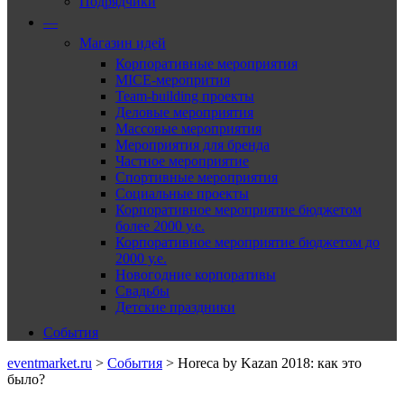
Подрядчики
—
Магазин идей
Корпоративные мероприятия
MICE-меропрития
Team-building проекты
Деловые мероприятия
Массовые мероприятия
Мероприятия для бренда
Частное мероприятие
Спортивные мероприятия
Социальные проекты
Корпоративное мероприятие бюджетом
более 2000 у.е.
Корпоративное мероприятие бюджетом до
2000 у.е.
Новогодние корпоративы
Свадьбы
Детские праздники
События
eventmarket.ru
>
События
>
Horeca by Kazan 2018: как это
было?