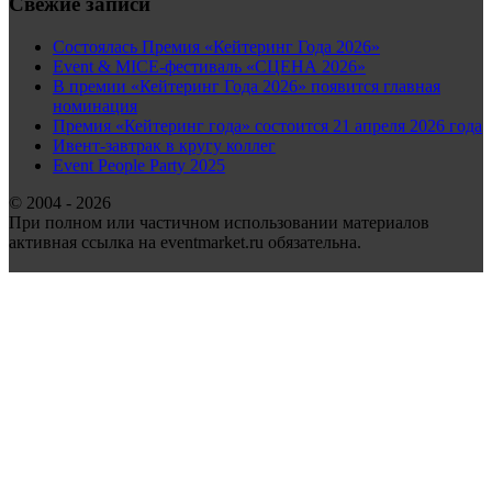
Свежие записи
Состоялась Премия «Кейтеринг Года 2026»
Event & MICE-фестиваль «СЦЕНА 2026»
В премии «Кейтеринг Года 2026» появится главная
номинация
Премия «Кейтеринг года» состоится 21 апреля 2026 года
Ивент-завтрак в кругу коллег
Event People Party 2025
© 2004 - 2026
При полном или частичном использовании материалов
активная ссылка на eventmarket.ru обязательна.