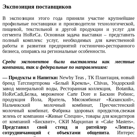
Экспозиция поставщиков
В экспозиции этого года приняли участие крупнейшие
профильные поставщики и производители технологической,
пищевой, текстильной и другой продукции и услуг для
сегмента HoReCа. Основная задача выставки – представить
полный комплекс услуг, необходимых для качественной
работы и развития предприятий гостинично-ресторанного
бизнеса, опираясь на региональные особенности.
Среди экспонентов были выставлены как местные
компании, так и федеральные по направлениям:
— Продукты и Напитки:
Newby Teas , ТК Плантация, новый
бренд Татспиртпрома «Белый Кремль», Chivas, Ундорский
завод минеральной воды, Ресторанная коллекция, Botanika,
HoReCadi,Белка, мороженое Carte Dore и Баскин Робинс,
продукция Йола, Яратель, Мясокмбинат «Казанский»,
Нальчикский молочный комбинат, Пресчистенский
молочный комбинат, Фабрика здоровых проудктов,свежая
зелень от компании «Живые Специи», товары для кондитеров
от компаний «Бисквит», СКИ Марципан и «Cake Masters».
Представил свой стенд и ритейлер «Лента»,
сотрудничающий с объектами общепита
. Интерес