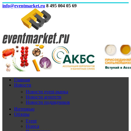
info@eventmarket.ru
8 495 004 05 69
Главная
Новости
Новости event-рынка
Новости агентств
Новости подрядчиков
Интервью
Обзоры
Event
Horeca