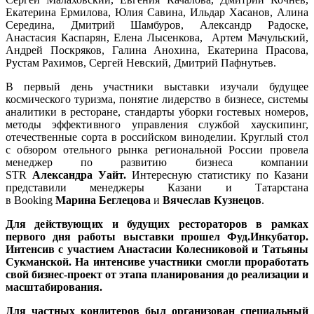
Екатерина Ермилова, Юлия Савина, Ильдар Хасанов, Алина
Середина, Дмитрий Шамбуров, Александр Радоске,
Анастасия Каспарян, Елена Лысенкова, Артем Мачульский,
Андрей Поскряков, Галина Анохина, Екатерина Прасова,
Рустам Рахимов, Сергей Невский, Дмитрий Пафнутьев.
В первый день участники выставки изучали будущее
космического туризма, понятие лидерство в бизнесе, системы
аналитики в ресторане, стандарты уборки гостевых номеров,
методы эффективного управления службой хаускипинг,
отечественные сорта в российском виноделии. Круглый стол
с обзором отельного рынка региональной России провела
менеджер по развитию бизнеса компании
STR
Александра Уайт.
Интересную статистику по Казани
представили менеджеры Казани и Татарстана
в Booking
Марина Беглецова
и
Вячеслав Кузнецов
.
Для действующих и будущих рестораторов в рамках
первого дня работы выставки прошел
Фуд.Инкубатор.
Интенсив
с участием Анастасии Колесниковой и Татьяны
Сукманской. На интенсиве участники смогли проработать
свой бизнес-проект от этапа планирования до реализации и
масштабирования.
Для частных кондитеров был организован специальный