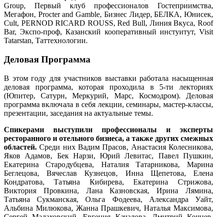
Group, Первый клуб профессионалов Гостеприимства,
Мегафон, Procter and Gamble, Бизнес Лидер, БЕЛКА, Юнисек,
Cult, PERNOD RICARD ROUSS, Red Bull, Линия Вкуса, Roof
Bar, Экспо-проф, Казанский кооперативный инстуитут, Visit
Tatarstan, Таттехнологии.
Деловая Программа
В этом году для участников выставки работала насыщенная
деловая программа, которая проходила в 5-ти лекториях
(Юпитер, Сатурн, Меркурий, Марс, Космодром). Деловая
программа включала в себя лекции, семинары, мастер-классы,
презентации, заседания на актуальные темы.
Спикерами выступили профессионалы и эксперты
ресторанного и отельного бизнеса, а также других смежных
областей.
Среди них Вадим Прасов, Анастасия Колесникова,
Яков Адамов, Бек Нарзи, Юрий Левитас, Павел Пушкин,
Екатерина Стародубцева, Наталия Татарникова, Марина
Беглецова, Вячеслав Кузнецов, Инна Щепетова, Елена
Кондратова, Татьяна Кибирева, Екатерина Стрижова,
Виктория Провкина, Лана Казновская, Ирина Лямина,
Татьяна Сукманская, Ольга Фодеева, Александра Уайт,
Альбина Милюкова, Жанна Прашкевич, Наталья Максимова,
Сергей Малаховский, Евгения Качалова, Дмитрий Кочнев,