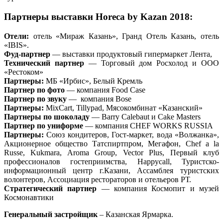
Партнеры выставки Horeca by Kazan 2018
:
Отели:
отель «Мираж Казань», Гранд Отель Казань, отель
«IBIS».
Фуд-партнер
— выставки продуктовый гипермаркет Лента,
Технический партнер
— Торговый дом Росхолод и ООО
«Рестоком»
Партнеры:
МБ «Ирбис», Белый Кремль
Партнер по фото
— компания Food Case
Партнер по звуку
— компания Bose
Партнеры:
MixCart, Tillypad, Мясокомбинат «Казанский»
Партнеры по шоколаду
— Barry Calebaut и Cake Masters
Партнер по униформе
— компания CHEF WORKS RUSSIA
Партнеры:
Союз кондитеров, Гост-маркет, вода «Волжанка»,
Акционерное общество Татспиртпром, Мегафон, Chef a la
Russe, Kukmara, Aroma Group, Vector Plus, Первый клуб
профессионалов гостеприимства, Happycall, Туристско-
информационный центр г.Казани, Ассамблея туристских
волонтеров, Ассоциация рестораторов и отельеров РТ.
Стратегический партнер
— компания Космопит и музей
Космонавтики
Генеральный застройщик
– Казанская Ярмарка.