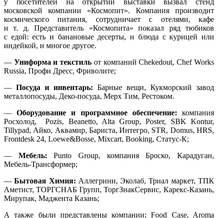
у посетителей на открытии выставки вызвал стенд
московской компании «Космопит». Компания производит
космического питания, сотрудничает с отелями, кафе
и т. д. Представитель «Космопита» показал ряд тюбиков
с едой: есть и банановые десерты, и блюда с курицей или
индейкой, и многое другое.
—
Униформа и текстиль
от компаний Chekedout, Chef Works
Russia, Профи Дресс, Фриволите;
—
Посуда и инвентарь:
Барные вещи, Кукморский завод
металлопосуды, Деко-посуда, Мерх Тим, Рестоком.
—
Оборудование и программное обеспечение:
компания
Росхолод, Pozis, Beanetto, Alta Group, Poster, SBK Kontur,
Tillypad, Айко, Аквамир, Бариста, Интегро, STR, Domus, HRS,
Frontdesk 24, Loewe&Bosse, Mixcart, Booking, Статус-К;
—
Мебель:
Punto Group, компания Броско, Карадуган,
Мебель-Трансформер;
—
Бытовая Химия:
Аллегрини, Эколаб, Триал маркет, ТПК
Аметист, ТОРГСНАБ Групп, ТоргЗнакСервис, Карекс-Казань,
Мирупак, Маджента Казань;
А также были представлены компании; Food Case, Aroma