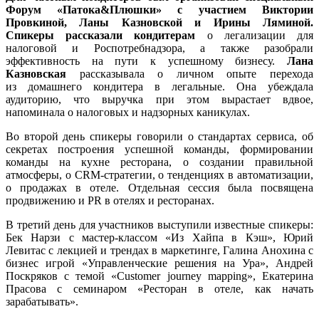
Форум «Патока&Плюшки»
с участием Виктории
Провкиной, Ланы Казновской и Ирины Ляминой.
Спикеры рассказали кондитерам
о легализации для
налоговой и Роспотребнадзора, а также разобрали
эффективность на пути к успешному бизнесу.
Лана
Казновская
рассказывала о личном опыте перехода
из домашнего кондитера в легальные. Она убеждала
аудиторию, что выручка при этом вырастает вдвое,
напоминала о налоговых и надзорных каникулах.
Во второй день спикеры говорили о стандартах сервиса, об
секретах построения успешной команды, формировании
команды на кухне ресторана, о создании правильной
атмосферы, о CRM-стратегии, о тенденциях в автоматизации,
о продажах в отеле. Отдельная сессия была посвящена
продвижению и PR в отелях и ресторанах.
В третий день для участников выступили известные спикеры:
Бек Нарзи с мастер-классом «Из Хайпа в Кэш», Юрий
Левитас с лекцией и трендах в маркетинге, Галина Анохина с
бизнес игрой «Управленческие решения на Ура», Андрей
Поскряков с темой «Customer journey mapping», Екатерина
Прасова с семинаром «Ресторан в отеле, как начать
зарабатывать».