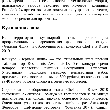
рассмотрели вопросы безопасности в технологиях уборки,
правильного выбора текстиля для номеров, компания
Frontdesk 24 презентовала автоматизацию управления отелем,
компания Эколаб рассказала об инновациях производства
моющих средств для прачечных.
Кулинарная зона
На территории кулинарной зоны прошло два
профессиональных соревнования для поваров: конкурс
«Черный Ящик» и отборочный этап конкурса Chef a la Russe
2019.
Конкурс «Черный ящик» — это финальный этап премии
Tatarstan Top Restaurants Award 2018. Это конкурс среди
поваров заведений питания Республики Татарстан.
Участникам предложен заведомо неизвестный набор
продуктов, стоимостью не выше 500 рублей, из которых они
за 40 минут готовят блюдо и презентую его жюри.
Соревнования отборочного этапа Chef a la Russe 2019
состоялись 25 октября. Команда из трех поваров за 90 минут
приготовила три блюда: закуска, основное блюдо и десерт.
Оценивали участников известные шеф-повара: Александр
Жеребцов, шеф-повар ресторана «Фонтанка 30» (г. Санкт-