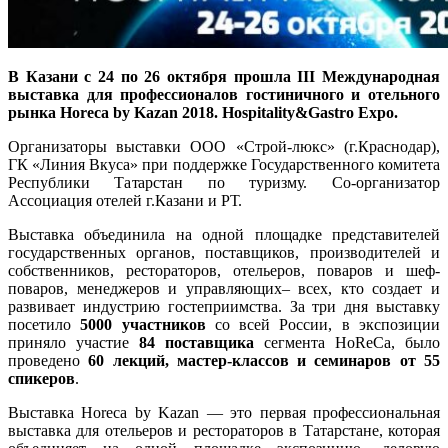
В Казани с 24 по 26 октября прошла
III
Международная
выставка для профессионалов гостиничного и отельного
рынка Horeca by Kazan 2018.
Hospitality
&
Gastro
Expo
.
Организаторы выставки ООО «Строй-люкс» (г.Краснодар),
ГК «Линия Вкуса» при поддержке Государственного комитета
Республики Татарстан по туризму. Со-организатор
Ассоциация отелей г.Казани и РТ.
Выставка объединила на одной площадке представителей
государственных органов, поставщиков, производителей и
собственников, рестораторов, отельеров, поваров и шеф-
поваров, менеджеров и управляющих– всех, кто создает и
развивает индустрию гостеприимства. За три дня выставку
посетило
5000 участников
со всей России, в экспозиции
приняло участие
84 поставщика
сегмента HoReCa, было
проведено
60 лекций, мастер-классов и семинаров от 55
спикеров
.
Выставка Horeca by Kazan — это первая профессиональная
выставка для отельеров и рестораторов в Татарстане, которая