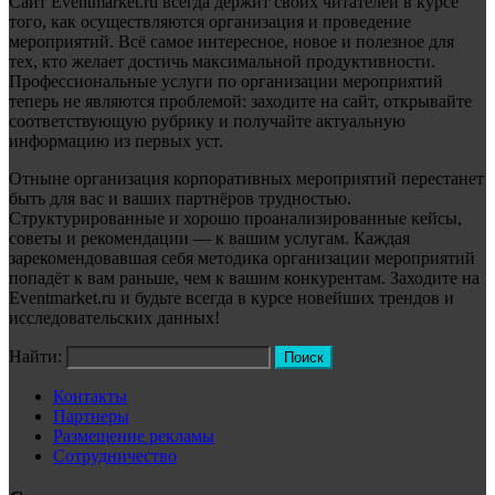
Сайт Eventmarket.ru всегда держит своих читателей в курсе
того, как осуществляются организация и проведение
мероприятий. Всё самое интересное, новое и полезное для
тех, кто желает достичь максимальной продуктивности.
Профессиональные услуги по организации мероприятий
теперь не являются проблемой: заходите на сайт, открывайте
соответствующую рубрику и получайте актуальную
информацию из первых уст.
Отныне организация корпоративных мероприятий перестанет
быть для вас и ваших партнёров трудностью.
Структурированные и хорошо проанализированные кейсы,
советы и рекомендации — к вашим услугам. Каждая
зарекомендовавшая себя методика организации мероприятий
попадёт к вам раньше, чем к вашим конкурентам. Заходите на
Eventmarket.ru и будьте всегда в курсе новейших трендов и
исследовательских данных!
Найти:
Контакты
Партнеры
Размещение рекламы
Сотрудничество