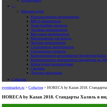
Подрядчики
—
Магазин идей
Корпоративные мероприятия
MICE-меропрития
Team-building проекты
Деловые мероприятия
Массовые мероприятия
Мероприятия для бренда
Частное мероприятие
Спортивные мероприятия
Социальные проекты
Корпоративное мероприятие бюджетом более 2
Корпоративное мероприятие бюджетом до 2000
Новогодние корпоративы
Свадьбы
Детские праздники
События
eventmarket.ru
>
События
>
HORECA by Kazan 2018. Стандарты 
HORECA by Kazan 2018. Стандарты Халяль в инд