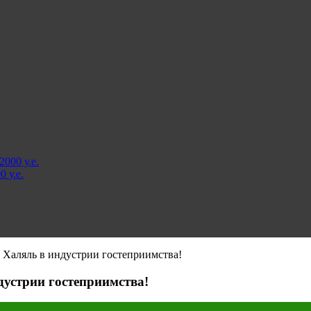
000 у.е.
 у.е.
Халяль в индустрии гостеприимства!
устрии гостеприимства!