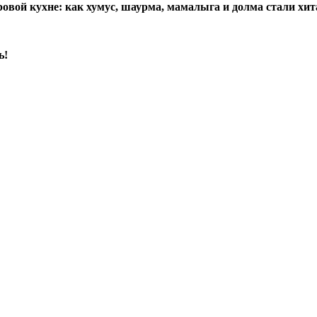
вой кухне: как хумус, шаурма, мамалыга и долма стали хита
ь!