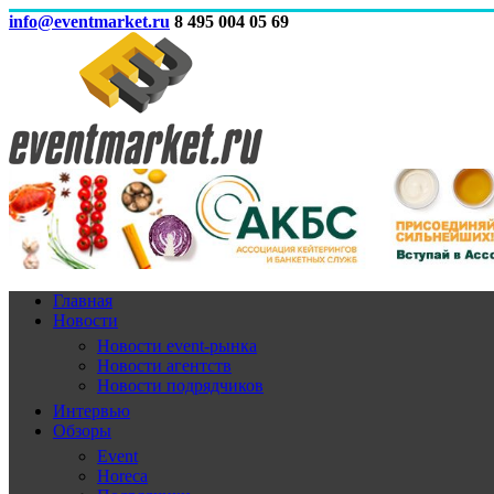
info@eventmarket.ru
8 495 004 05 69
Главная
Новости
Новости event-рынка
Новости агентств
Новости подрядчиков
Интервью
Обзоры
Event
Horeca