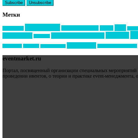
Метки
event премия
mice
global event forum
horeca
event-прорыв
PR в с
ин
выставки
мероприятия
выездные мероприятия
ведомости
образование
подрядчиков
новый год
организация мероприятий
новый год экспо
eventmarket.ru
Портал, посвященный организации специальных мероприятий (sp
проведении ивентов, о теории и практике event-менеджмента, 