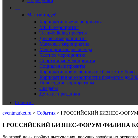
Подрядчики
—
Магазин идей
Корпоративные мероприятия
MICE-меропрития
Team-building проекты
Деловые мероприятия
Массовые мероприятия
Мероприятия для бренда
Частное мероприятие
Спортивные мероприятия
Социальные проекты
Корпоративное мероприятие бюджетом более 2
Корпоративное мероприятие бюджетом до 2000
Новогодние корпоративы
Свадьбы
Детские праздники
События
eventmarket.ru
>
События
>
I РОССИЙСКИЙ БИЗНЕС-ФОРУ
I РОССИЙСКИЙ БИЗНЕС-ФОРУМ ФИЛИПА К
Во второй день, пройдут выступления ведущих зарубежных эксперто