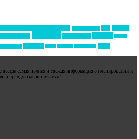
Премия СТОЛИЧНЫЙ БАНКЕТ
бизнес-
акмр
Премия Созвездие
маркетинг
новости
конференция
менеджмент
новости
технологии
форум
ртивный ивент
туризм
фестиваль
филипп котлер
ас всегда самая полная и свежая информация о планировании и
 всю правду о мероприятиях!