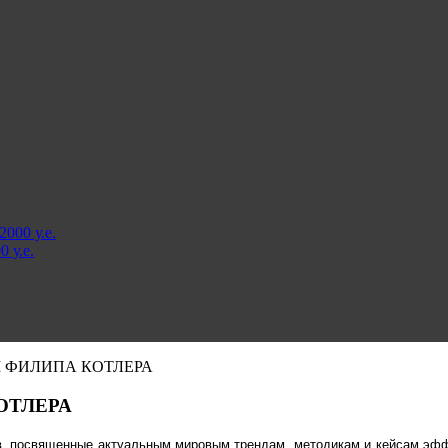
000 у.е.
 у.е.
М ФИЛИПА КОТЛЕРА
ОТЛЕРА
в, посвященные актуальным мировым трендам, методикам и кейсам эффе