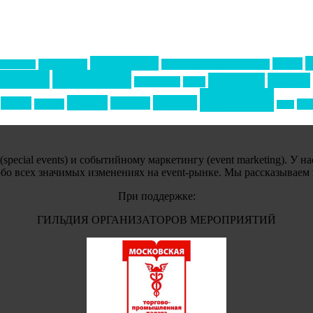
Золотой пазл
НАОМ
Top marketing
Информационное партнерство
екторе B2B
тервью
интересное
кейтеринг
конкурс
интурмаркет
кейсы
события
премия
свадьбы
отдых
реклама
подарки
спо
сочи
ecial events) и событийному маркетингу (event marketing). У н
обо всех значимых изменениях на event-рынке. Мы рассказываем
При поддержке:
ГИЛЬДИЯ ОРГАНИЗАТОРОВ МЕРОПРИЯТИЙ