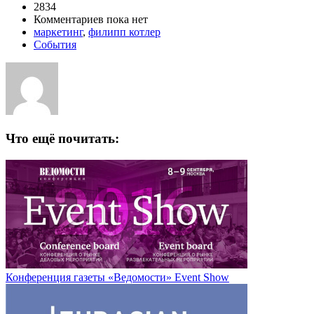
2834
Комментариев пока нет
маркетинг
,
филипп котлер
События
Что ещё почитать:
Конференция газеты «Ведомости» Event Show