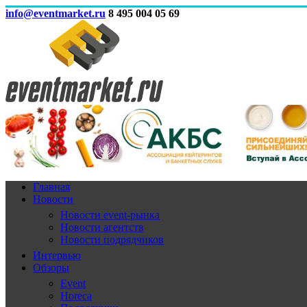
info@eventmarket.ru
8 495 004 05 69
Главная
Новости
Новости event-рынка
Новости агентств
Новости подрядчиков
Интервью
Обзоры
Event
Horeca