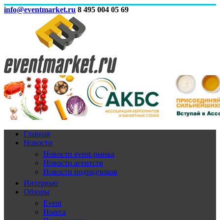
info@eventmarket.ru
8 495 004 05 69
Главная
Новости
Новости event-рынка
Новости агентств
Новости подрядчиков
Интервью
Обзоры
Event
Horeca