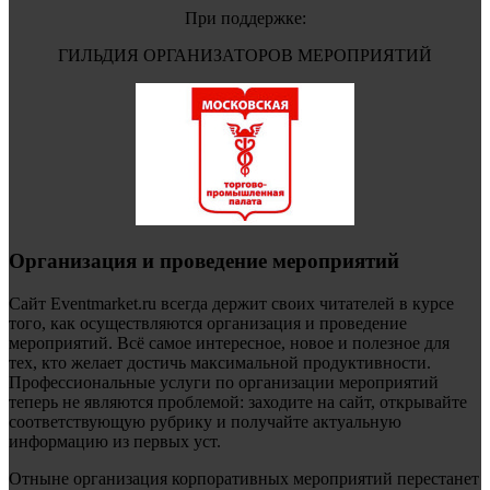
При поддержке:
ГИЛЬДИЯ ОРГАНИЗАТОРОВ МЕРОПРИЯТИЙ
Организация и проведение мероприятий
Сайт Eventmarket.ru всегда держит своих читателей в курсе
того, как осуществляются организация и проведение
мероприятий. Всё самое интересное, новое и полезное для
тех, кто желает достичь максимальной продуктивности.
Профессиональные услуги по организации мероприятий
теперь не являются проблемой: заходите на сайт, открывайте
соответствующую рубрику и получайте актуальную
информацию из первых уст.
Отныне организация корпоративных мероприятий перестанет