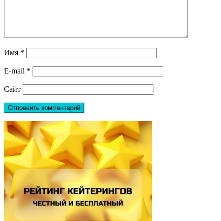
Имя
*
E-mail
*
Сайт