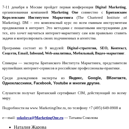
7-11 декабря в Москве пройдет первая конференция
Digital
Marketing
,
организованная компанией
Marketing
One
совместно с
Британским
Королевским Институтом Маркетинга
(
The
Chartered
Institute
of
Marketing
)
.
DM
– это комплексный курс по всем главным инструментам
продвижения в интернет. Это методики с пошаговыми инструкциями
для
тех, кто хочет научиться интернет-маркетингу сам или правильно ставить
задачи и контролировать своих подчиненных и агентства.
Программа состоит из 9 модулей:
Digital
-стратегия,
SEO
, Контекст,
Соцсети,
Email
,
Inbound
,
Web
-аналитика, Мобильный, Видео-маркетинг
.
Спикеры — эксперты Британского Института Маркетинга, представители
крупнейших интернет-сервисов и российские профессионалы-практики .
Среди докладчиков эксперты из
Яндекс,
Google
, ВКонтакте,
Одноклассники,
Facebook
,
Youtube
и многие другие.
Слушатели получат Британский сертификат
CIM
, действующий по всему
миру.
Подробности на
www
.
MarketingOne
.
ru
, по телефону +7 (495) 649-0908 и
e
—
mail
:
sokolova
@
MarketingOne
.
ru
— Татьяна Соколова
Наталия Жарова