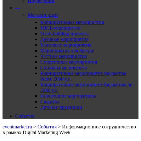
Подрядчики
—
Магазин идей
Корпоративные мероприятия
MICE-меропрития
Team-building проекты
Деловые мероприятия
Массовые мероприятия
Мероприятия для бренда
Частное мероприятие
Спортивные мероприятия
Социальные проекты
Корпоративное мероприятие бюджетом
более 2000 у.е.
Корпоративное мероприятие бюджетом до
2000 у.е.
Новогодние корпоративы
Свадьбы
Детские праздники
События
eventmarket.ru
>
События
>
Информационное сотрудничество
в рамках Digital Marketing Week