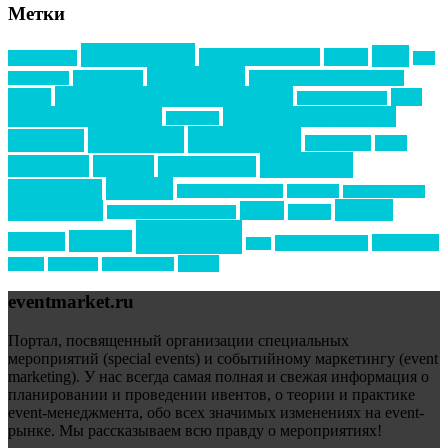
Метки
event премия
mice
global event forum
horeca
event-прорыв
PR в
Золотой пазл
Top marketing
Информационное партнерство
секторе B2B
Премия СТОЛИЧНЫЙ БАНКЕТ
НАОМ
акмр
Премия Созвездие
бизнес-мероприятия
выездные мероприятия
ведомости
интервью
интересное
выставки
интурмаркет
кейсы
маркетинг
кейтеринг
конкурс
конференция
новости
менеджмент
новости подрядчиков
новый год
новый год экспо
премия
образование
отдых
подарки
организация мероприятий
события
свадьбы
реклама
технологии
спортивный ивент
сочи
форум
туризм
фестиваль
филипп котлер
eventmarket.ru
Портал, посвященный организации специальных
мероприятий (special events) и событийному маркетингу (event
marketing). У нас всегда самая полная и свежая информация о
планировании и проведении ивентов, о теории и практике
event-менеджмента, обо всех значимых изменениях на event-
рынке. Мы рассказываем всю правду о мероприятиях!