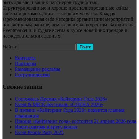
быть для вас и ваших партнёров трудностью.
Структурированные и хорошо проанализированные кейсы,
советы и рекомендации — к вашим услугам. Каждая
зарекомендовавшая себя методика организации мероприятий
попадёт к вам раньше, чем к вашим конкурентам. Заходите на
Eventmarket.ru и будьте всегда в курсе новейших трендов и
исследовательских данных!
Найти:
Контакты
Партнеры
Размещение рекламы
Сотрудничество
Свежие записи
Состоялась Премия «Кейтеринг Года 2026»
Event & MICE-фестиваль «СЦЕНА 2026»
В премии «Кейтеринг Года 2026» появится главная
номинация
Премия «Кейтеринг года» состоится 21 апреля 2026 года
Ивент-завтрак в кругу коллег
Event People Party 2025