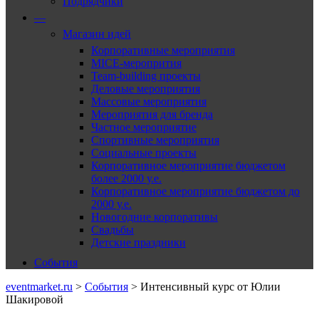
Подрядчики
—
Магазин идей
Корпоративные мероприятия
MICE-меропрития
Team-building проекты
Деловые мероприятия
Массовые мероприятия
Мероприятия для бренда
Частное мероприятие
Спортивные мероприятия
Социальные проекты
Корпоративное мероприятие бюджетом
более 2000 у.е.
Корпоративное мероприятие бюджетом до
2000 у.е.
Новогодние корпоративы
Свадьбы
Детские праздники
События
eventmarket.ru
>
События
>
Интенсивный курс от Юлии
Шакировой