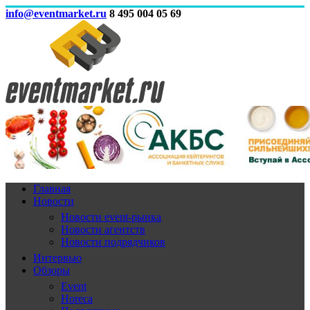
info@eventmarket.ru
8 495 004 05 69
Главная
Новости
Новости event-рынка
Новости агентств
Новости подрядчиков
Интервью
Обзоры
Event
Horeca