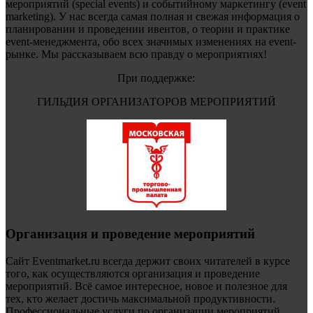
мероприятий (special events) и событийному маркетингу (event
marketing). У нас всегда самая полная и свежая информация о
планировании и проведении ивентов, о теории и практике
event-менеджмента, обо всех значимых изменениях на event-
рынке. Мы рассказываем всю правду о мероприятиях!
При поддержке:
ГИЛЬДИЯ ОРГАНИЗАТОРОВ МЕРОПРИЯТИЙ
Организация и проведение мероприятий
Сайт Eventmarket.ru всегда держит своих читателей в курсе
того, как осуществляются организация и проведение
мероприятий. Всё самое интересное, новое и полезное для
тех, кто желает достичь максимальной продуктивности.
Профессиональные услуги по организации мероприятий