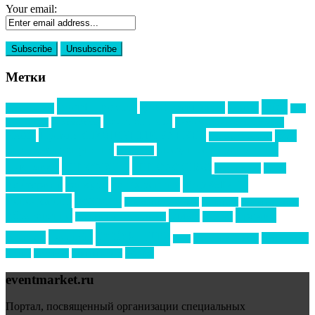
Your email:
Метки
event премия
mice
global event forum
horeca
event-прорыв
PR в
Золотой пазл
Top marketing
Информационное партнерство
секторе B2B
Премия СТОЛИЧНЫЙ БАНКЕТ
НАОМ
акмр
Премия Созвездие
бизнес-мероприятия
выездные мероприятия
ведомости
интервью
интересное
выставки
интурмаркет
кейсы
маркетинг
кейтеринг
конкурс
конференция
новости
менеджмент
новости подрядчиков
новый год
новый год экспо
премия
образование
отдых
подарки
организация мероприятий
события
свадьбы
реклама
технологии
спортивный ивент
сочи
форум
туризм
фестиваль
филипп котлер
eventmarket.ru
Портал, посвященный организации специальных