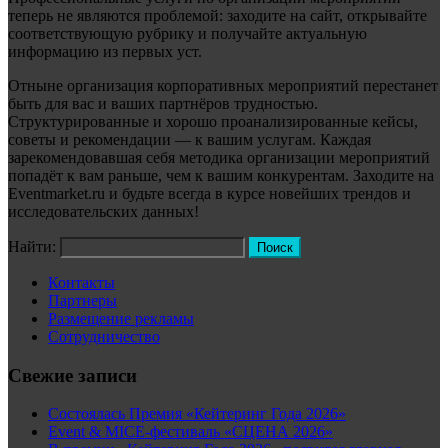
теперь не являются проблемой: заходите на сайт, открывайте
соответствующую рубрику и получайте актуальную
информацию из первых уст.
Отныне организация корпоративных мероприятий перестанет
быть для вас и ваших партнёров трудностью.
Структурированные и хорошо проанализированные кейсы,
советы и рекомендации — к вашим услугам. Каждая
зарекомендовавшая себя методика организации мероприятий
попадёт к вам раньше, чем к вашим конкурентам. Заходите на
Eventmarket.ru и будьте всегда в курсе новейших трендов и
исследовательских данных!
Найти:
Контакты
Партнеры
Размещение рекламы
Сотрудничество
Свежие записи
Состоялась Премия «Кейтеринг Года 2026»
Event & MICE-фестиваль «СЦЕНА 2026»