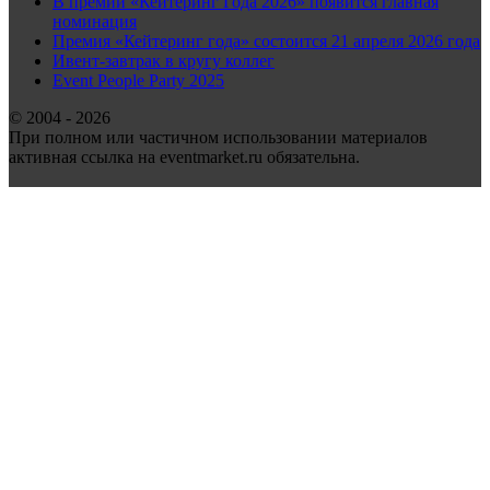
В премии «Кейтеринг Года 2026» появится главная
номинация
Премия «Кейтеринг года» состоится 21 апреля 2026 года
Ивент-завтрак в кругу коллег
Event People Party 2025
© 2004 - 2026
При полном или частичном использовании материалов
активная ссылка на eventmarket.ru обязательна.