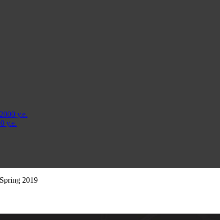
000 у.е.
 у.е.
Spring 2019