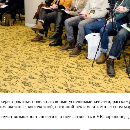
икеры-практики поделятся своими успешными кейсами, расскаж
маркетинге, контекстной, нативной рекламе и комплексном марке
учат возможность посетить и поучаствовать в VR-воркшопе, гд