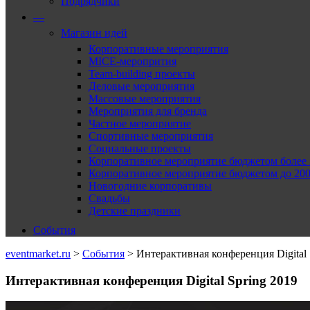
Подрядчики
—
Магазин идей
Корпоративные мероприятия
MICE-меропрития
Team-building проекты
Деловые мероприятия
Массовые мероприятия
Мероприятия для бренда
Частное мероприятие
Спортивные мероприятия
Социальные проекты
Корпоративное мероприятие бюджетом более 2
Корпоративное мероприятие бюджетом до 2000
Новогодние корпоративы
Свадьбы
Детские праздники
События
eventmarket.ru
>
События
>
Интерактивная конференция Digital 
Интерактивная конференция Digital Spring 2019