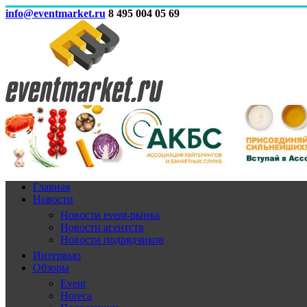
info@eventmarket.ru
8 495 004 05 69
Главная
Новости
Новости event-рынка
Новости агентств
Новости подрядчиков
Интервью
Обзоры
Event
Horeca