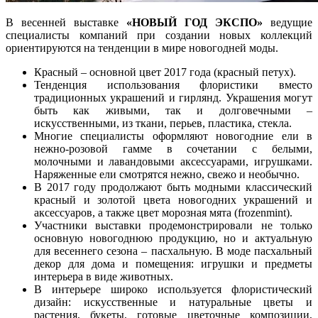
В весенней выставке
«НОВЫЙ ГОД ЭКСПО»
ведущие
специалисты компаний при создании новых коллекций
ориентируются на тенденции в мире новогодней моды.
Красный – основной цвет 2017 года (красный петух).
Тенденция использования флористики вместо
традиционных украшений и гирлянд. Украшения могут
быть как живыми, так и долговечными –
искусственными, из ткани, перьев, пластика, стекла.
Многие специалисты оформляют новогодние ели в
нежно-розовой гамме в сочетании с белыми,
молочными и лавандовыми аксессуарами, игрушками.
Наряженные ели смотрятся нежно, свежо и необычно.
В 2017 году продолжают быть модными классический
красный и золотой цвета новогодних украшений и
аксессуаров, а также цвет морозная мята (frozenmint).
Участники выставки продемонстрировали не только
основную новогоднюю продукцию, но и актуальную
для весеннего сезона – пасхальную. В моде пасхальный
декор для дома и помещения: игрушки и предметы
интерьера в виде животных.
В интерьере широко используется флористический
дизайн: искусственные и натуральные цветы и
растения, букеты, готовые цветочные композиции,