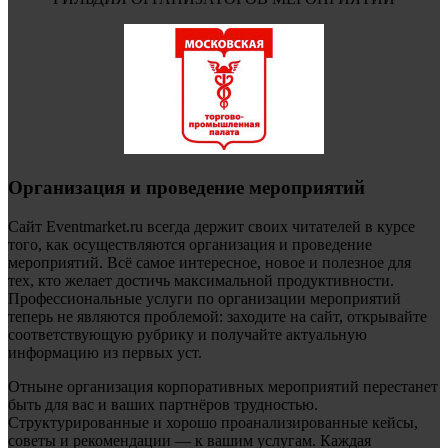
Организация и проведение мероприятий
Сайт Eventmarket.ru всегда держит своих читателей в курсе
того, как осуществляются организация и проведение
мероприятий. Всё самое интересное, новое и полезное для
тех, кто желает достичь максимальной продуктивности.
Профессиональные услуги по организации мероприятий
теперь не являются проблемой: заходите на сайт, открывайте
соответствующую рубрику и получайте актуальную
информацию из первых уст.
Отныне организация корпоративных мероприятий перестанет
быть для вас и ваших партнёров трудностью.
Структурированные и хорошо проанализированные кейсы,
советы и рекомендации — к вашим услугам. Каждая