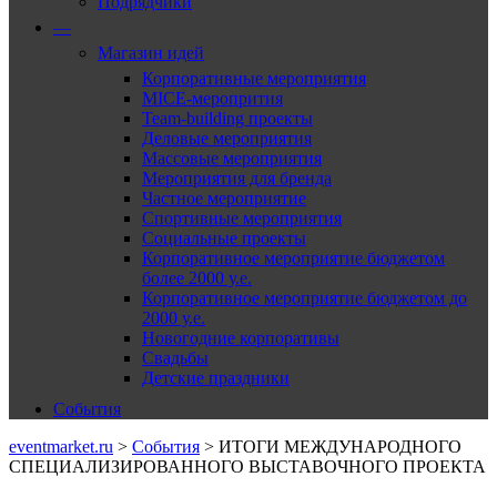
Подрядчики
—
Магазин идей
Корпоративные мероприятия
MICE-меропрития
Team-building проекты
Деловые мероприятия
Массовые мероприятия
Мероприятия для бренда
Частное мероприятие
Спортивные мероприятия
Социальные проекты
Корпоративное мероприятие бюджетом
более 2000 у.е.
Корпоративное мероприятие бюджетом до
2000 у.е.
Новогодние корпоративы
Свадьбы
Детские праздники
События
eventmarket.ru
>
События
>
ИТОГИ МЕЖДУНАРОДНОГО
СПЕЦИАЛИЗИРОВАННОГО ВЫСТАВОЧНОГО ПРОЕКТА