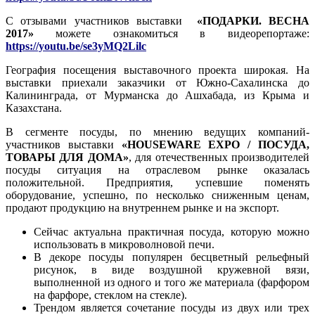
С отзывами участников выставки
«ПОДАРКИ. ВЕСНА
2017»
можете ознакомиться в видеорепортаже:
https://youtu.be/se3yMQ2Lilc
География посещения выставочного проекта широкая. На
выставки приехали заказчики от Южно-Сахалинска до
Калининграда, от Мурманска до Ашхабада, из Крыма и
Казахстана.
В сегменте посуды, по мнению ведущих компаний-
участников выставки
«HOUSEWARE EXPO / ПОСУДА,
ТОВАРЫ ДЛЯ ДОМА»
, для отечественных производителей
посуды ситуация на отраслевом рынке оказалась
положительной. Предприятия, успевшие поменять
оборудование, успешно, по несколько сниженным ценам,
продают продукцию на внутреннем рынке и на экспорт.
Сейчас актуальна практичная посуда, которую можно
использовать в микроволновой печи.
В декоре посуды популярен бесцветный рельефный
рисунок, в виде воздушной кружевной вязи,
выполненной из одного и того же материала (фарфором
на фарфоре, стеклом на стекле).
Трендом является сочетание посуды из двух или трех