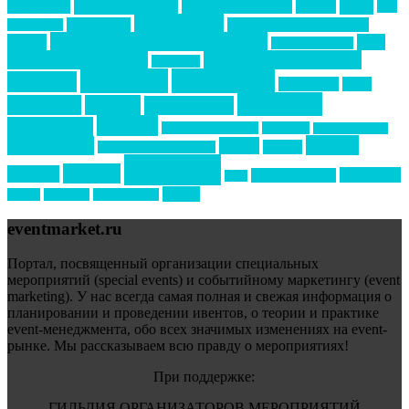
event премия
mice
global event forum
horeca
event-прорыв
PR в
Золотой пазл
Top marketing
Информационное партнерство
секторе B2B
Премия СТОЛИЧНЫЙ БАНКЕТ
НАОМ
акмр
Премия Созвездие
бизнес-мероприятия
выездные мероприятия
ведомости
интервью
интересное
выставки
интурмаркет
кейсы
маркетинг
кейтеринг
конкурс
конференция
новости
менеджмент
новости подрядчиков
новый год
новый год экспо
премия
образование
отдых
подарки
организация мероприятий
события
свадьбы
реклама
технологии
спортивный ивент
сочи
форум
туризм
фестиваль
филипп котлер
eventmarket.ru
Портал, посвященный организации специальных
мероприятий (special events) и событийному маркетингу (event
marketing). У нас всегда самая полная и свежая информация о
планировании и проведении ивентов, о теории и практике
event-менеджмента, обо всех значимых изменениях на event-
рынке. Мы рассказываем всю правду о мероприятиях!
При поддержке:
ГИЛЬДИЯ ОРГАНИЗАТОРОВ МЕРОПРИЯТИЙ