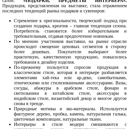
салон:
«ПОДАРКИ, ПРЕДМЕТЫ ИНТЕРЬЕРА».
Продукция, представленная на выставке, стала отражением
последних тенденций рынка подарков и сувениров:
Стремление к оригинальности, творческий подход при
создании подарка, креатив – главная тенденция сезона.
Потребитель становится более избирательным и
требовательным, отдавая предпочтение новинкам.
По мнению участников выставки, на рынке отрасли
происходит смещение ценовых сегментов в сторону
более дешевых. Покупатели выбирают более
практичную, качественную продукцию, повысились
требования к дизайну изделия.
По-прежнему пользуется спросом продукция в
классическом стиле, которая в интерьере разбавляется
элементами хай-тека или ар-деко, самобытными,
этническими или стилизованными аксессуарами. Вазы,
сосуды, абажуры в арабском стиле, фонари и
светильники в китайском стиле, аксессуары в
индийском стиле, византийский декор и многое другое
снова в тренде.
Природные мотивы и эко-материалы. Используется
фактурное дерево, пробка, камень, натуральная галька,
цветочные композиции, натуральные ткани.
Интерьеры в стиле модерн смешиваются с