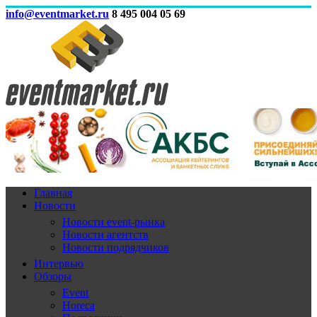
info@eventmarket.ru
8 495 004 05 69
Главная
Новости
Новости event-рынка
Новости агентств
Новости подрядчиков
Интервью
Обзоры
Event
Horeca