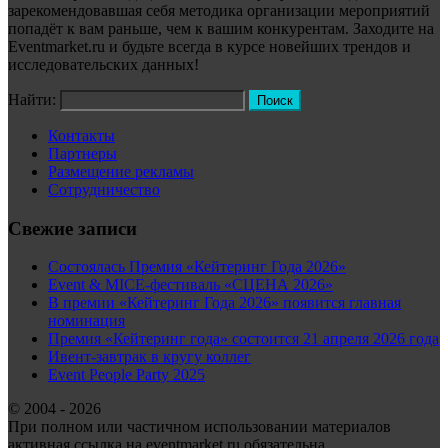
зарекомендовавшая себя методика организации мероприятий
попадёт к вам раньше, чем к вашим конкурентам. Заходите на
Eventmarket.ru и будьте всегда в курсе новейших трендов и
исследовательских данных!
Найти:
Контакты
Партнеры
Размещение рекламы
Сотрудничество
Свежие записи
Состоялась Премия «Кейтеринг Года 2026»
Event & MICE-фестиваль «СЦЕНА 2026»
В премии «Кейтеринг Года 2026» появится главная
номинация
Премия «Кейтеринг года» состоится 21 апреля 2026 года
Ивент-завтрак в кругу коллег
Event People Party 2025
© 2004 - 2026
При полном или частичном использовании материалов
активная ссылка на eventmarket.ru обязательна.