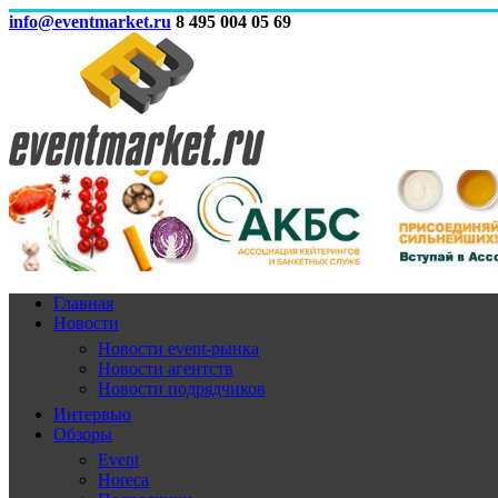
info@eventmarket.ru
8 495 004 05 69
Главная
Новости
Новости event-рынка
Новости агентств
Новости подрядчиков
Интервью
Обзоры
Event
Horeca