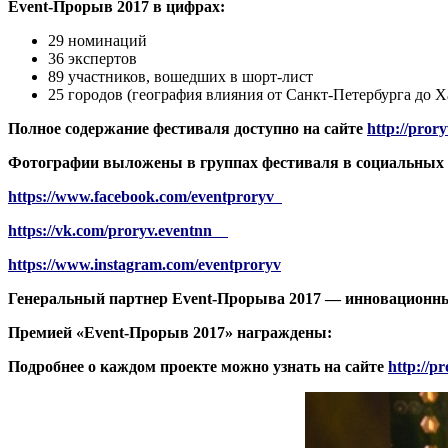
Event-Прорыв 2017 в цифрах:
29 номинаций
36 экспертов
89 участников, вошедших в шорт-лист
25 городов (география влияния от Санкт-Петербурга до Х
Полное содержание фестиваля доступно на сайте
http://pror
Фотографии выложены в группах фестиваля в социальных 
https://www.facebook.com/eventproryv
https://vk.com/proryv.eventnn
https://www.instagram.com/eventproryv
Генеральный партнер Event-Прорыва 2017 — инновационн
Премией «
Event
-Прорыв 2017» награждены:
Подробнее о каждом проекте можно узнать на сайте
http://p