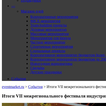
Подрядчики
—
Магазин идей
Корпоративные мероприятия
MICE-меропрития
Team-building проекты
Деловые мероприятия
Массовые мероприятия
Мероприятия для бренда
Частное мероприятие
Спортивные мероприятия
Социальные проекты
Корпоративное мероприятие бюджетом более 2
Корпоративное мероприятие бюджетом до 2000
Новогодние корпоративы
Свадьбы
Детские праздники
События
eventmarket.ru
>
События
>
Итоги VII межрегионального фес
Итоги VII межрегионального фестиваля индуст