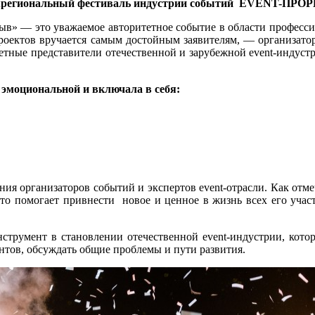
межрегиональный фестиваль индустрии событий EVENT-ПРОР
в» — это уважаемое авторитетное событие в области професси
проектов вручается самым достойным заявителям, — организато
тетные представители отечественной и зарубежной event-индуст
эмоциональной и включала в себя:
ия организаторов событий и экспертов event-отрасли. Как отм
что помогает привнести новое и ценное в жизнь всех его участ
трумент в становлении отечественной event-индустрии, котор
нтов, обсуждать общие проблемы и пути развития.