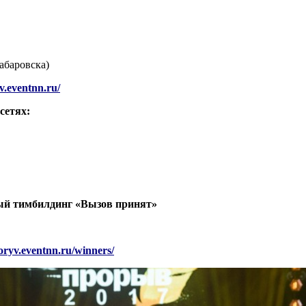
абаровска)
yv.eventnn.ru/
сетях:
ый тимбилдинг «Вызов принят»
roryv.eventnn.ru/winners/