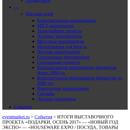
Подрядчики
—
Магазин идей
Корпоративные мероприятия
MICE-меропрития
Team-building проекты
Деловые мероприятия
Массовые мероприятия
Мероприятия для бренда
Частное мероприятие
Спортивные мероприятия
Социальные проекты
Корпоративное мероприятие бюджетом
более 2000 у.е.
Корпоративное мероприятие бюджетом до
2000 у.е.
Новогодние корпоративы
Свадьбы
Детские праздники
События
eventmarket.ru
>
События
>
ИТОГИ ВЫСТАВОЧНОГО
ПРОЕКТА «ПОДАРКИ. ОСЕНЬ 2017» — «НОВЫЙ ГОД
ЭКСПО» — «HOUSEWARE EXPO / ПОСУДА, ТОВАРЫ