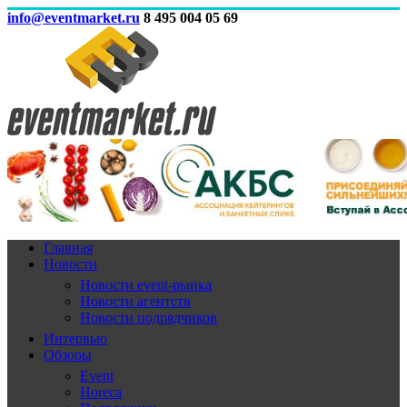
info@eventmarket.ru
8 495 004 05 69
Главная
Новости
Новости event-рынка
Новости агентств
Новости подрядчиков
Интервью
Обзоры
Event
Horeca