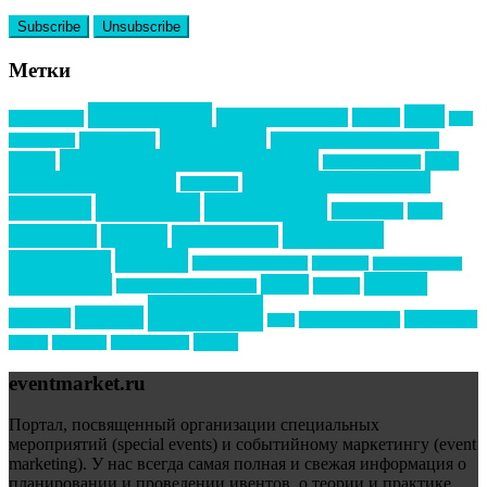
Метки
event премия
mice
global event forum
horeca
event-прорыв
PR в
Золотой пазл
Top marketing
Информационное партнерство
секторе B2B
Премия СТОЛИЧНЫЙ БАНКЕТ
НАОМ
акмр
Премия Созвездие
бизнес-мероприятия
выездные мероприятия
ведомости
интервью
интересное
выставки
интурмаркет
кейсы
маркетинг
кейтеринг
конкурс
конференция
новости
менеджмент
новости подрядчиков
новый год
новый год экспо
премия
образование
отдых
подарки
организация мероприятий
события
свадьбы
реклама
технологии
спортивный ивент
сочи
форум
туризм
фестиваль
филипп котлер
eventmarket.ru
Портал, посвященный организации специальных
мероприятий (special events) и событийному маркетингу (event
marketing). У нас всегда самая полная и свежая информация о
планировании и проведении ивентов, о теории и практике