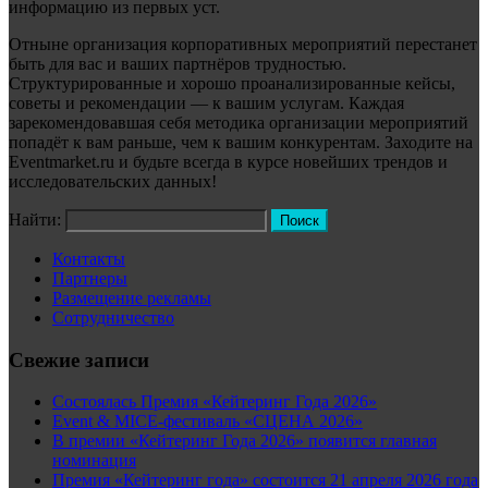
информацию из первых уст.
Отныне организация корпоративных мероприятий перестанет
быть для вас и ваших партнёров трудностью.
Структурированные и хорошо проанализированные кейсы,
советы и рекомендации — к вашим услугам. Каждая
зарекомендовавшая себя методика организации мероприятий
попадёт к вам раньше, чем к вашим конкурентам. Заходите на
Eventmarket.ru и будьте всегда в курсе новейших трендов и
исследовательских данных!
Найти:
Контакты
Партнеры
Размещение рекламы
Сотрудничество
Свежие записи
Состоялась Премия «Кейтеринг Года 2026»
Event & MICE-фестиваль «СЦЕНА 2026»
В премии «Кейтеринг Года 2026» появится главная
номинация
Премия «Кейтеринг года» состоится 21 апреля 2026 года