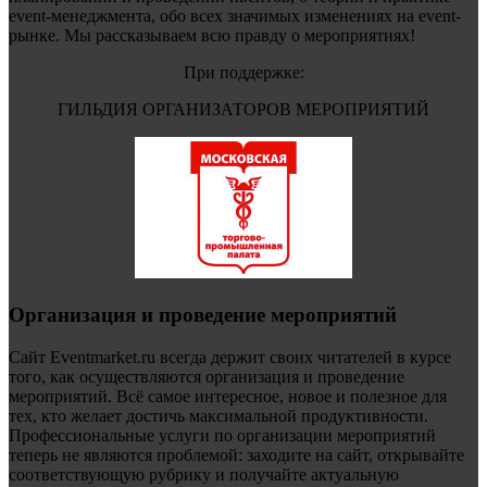
event-менеджмента, обо всех значимых изменениях на event-
рынке. Мы рассказываем всю правду о мероприятиях!
При поддержке:
ГИЛЬДИЯ ОРГАНИЗАТОРОВ МЕРОПРИЯТИЙ
Организация и проведение мероприятий
Сайт Eventmarket.ru всегда держит своих читателей в курсе
того, как осуществляются организация и проведение
мероприятий. Всё самое интересное, новое и полезное для
тех, кто желает достичь максимальной продуктивности.
Профессиональные услуги по организации мероприятий
теперь не являются проблемой: заходите на сайт, открывайте
соответствующую рубрику и получайте актуальную